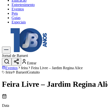
Educação
Entretenimento
Eventos
Pets
Guias
Especiais
Explore Tudo
Últimas Notícias
Previsão do Tempo
Trânsito e Rotas
Dia a Dia & Lazer
Jornal de Barueri
Transportes
Entrar
Gastronomia
Eventos
feira
Feira Livre – Jardim Regina Alice
Cinema & Shows
feira
Barueri
Gratuito
Jogos
Novo
Para Sua Empresa
Feira Livre – Jardim Regina Ali
Anuncie no Portal
Cadastrar Empresa
Divulgar Vagas
Novo
Publicidade Legal
Data