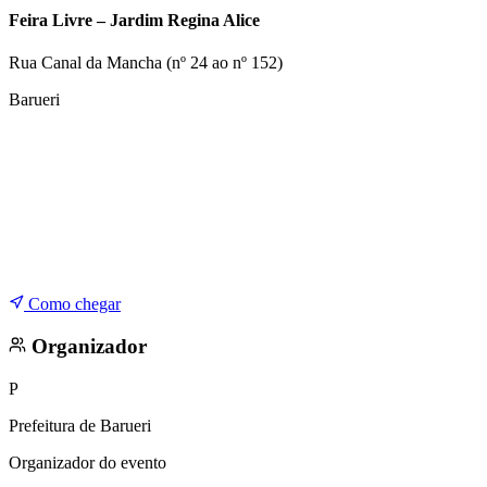
Copa do Brasil
Feira Livre – Jardim Regina Alice
Libertadores
Sul-Americana
Rua Canal da Mancha (nº 24 ao nº 152)
Copa América
Champions League
Barueri
Premier League
La Liga
Bundesliga
Mundial 2026
Times - Ir direto
Como chegar
Organizador
P
Prefeitura de Barueri
Organizador do evento