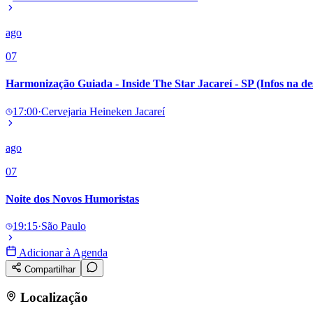
Panorama Econômico
ago
Para Sua Empresa
07
Anuncie no Portal
Verificar Empresa
Novo
Harmonização Guiada - Inside The Star Jacareí - SP (Infos na de
Anunciar Vagas
Novo
Publicidade Legal
17:00
·
Cervejaria Heineken Jacareí
NBA
NFL
Fórmula 1
ago
UFC
07
Tênis (ATP)
MLB
NHL
Noite dos Novos Humoristas
Atletismo
Vôlei
19:15
·
São Paulo
NBB
Adicionar à Agenda
Competições de Futebol
Compartilhar
Brasileirão Série A
Brasileirão Série B
Localização
Paulistão