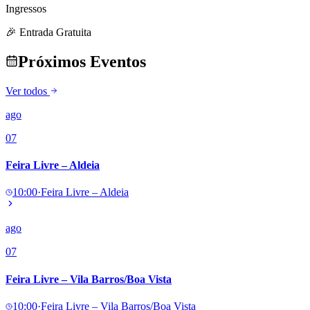
Publicidade Legal
Ingressos
Negócios Regionais
🎉 Entrada Gratuita
Turismo
Segurança Regional
Próximos Eventos
Hospitais Estaduais
Parques & Represas
Ver todos
Cidades da Região
ago
Santana de Parnaíba
Osasco
Carapicuíba
Jandira
Itapevi
Cotia
Pirapora 
Para Sua Empresa
07
Anuncie Regional
Feira Livre – Aldeia
Guia de Empresas
Vagas na Região
Novo
10:00
·
Feira Livre – Aldeia
Hub de Negócios
Guia Comercial
Selo Verificado
ago
Portal Educacional
Agenda de Vestibulares
07
Vagas de Emprego
Concursos
Feira Livre – Vila Barros/Boa Vista
Panorama Econômico
10:00
·
Feira Livre – Vila Barros/Boa Vista