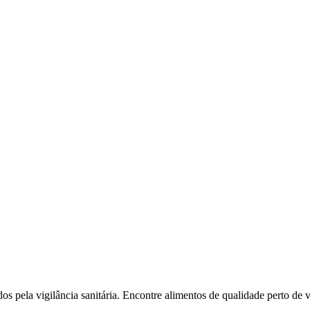
l
Bethaville
Boa Vista
Califórnia
Carapicuíba
Centro
Chácaras Marco
Cida
im dos Altos
Jardim dos Camargos
Jardim Esperança
Jardim Graziela
Jard
lista
Jardim Reginalice
Jardim São Luís
Jardim São Pedro
Jardim São Sil
uzia
Parque Viana
Pirapora do Bom Jesus
Recanto Phrynéa
Santana de P
 Porto
Votupoca
dos pela vigilância sanitária. Encontre alimentos de qualidade perto de 