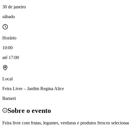
Política
30 de janeiro
Eleições
Esportes
sábado
Saúde
Segurança
Cultura
Meio Ambiente
Horário
Obras
Educação
10:00
Bairros de Barueri
até
17:00
Selecione sua região
Para notícias da sua região
Local
Aldeia
Aldeia da Serra
Aldeia de Barueri
Alphaville
Bairro Jubran
Belva
Militar
Itapevi
Jandira
Jardim Audir
Jardim Belval
Jardim Califórnia
Jard
Feira Livre – Jardim Regina Alice
Cristina
Jardim Maria Helena
Jardim Mutinga
Jardim Paraíso
Jardim Pau
Aldeinha
Osasco
Parque dos Camargos
Parque Imperial
Parque Santa L
Barueri
Conde
Vila Engenho Novo
Vila Márcia
Vila Nossa Sra. da Escada
Vila
Para Sua Empresa
Sobre o evento
Anuncie no Portal
Guia de Empresas
Feira livre com frutas, legumes, verduras e produtos frescos seleciona
Divulgar Vagas
Novo