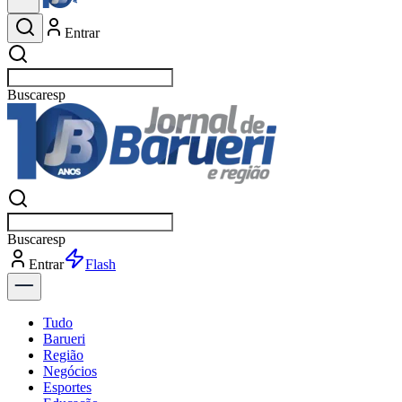
Entrar
Buscar
esportes
Buscar
esportes
Entrar
Flash
Tudo
Barueri
Região
Negócios
Esportes