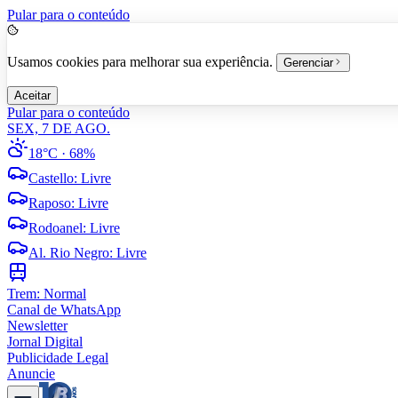
Pular para o conteúdo
Usamos cookies para melhorar sua experiência.
Gerenciar
Aceitar
Pular para o conteúdo
SEX, 7 DE AGO.
18°C
· 68%
Castello
:
Livre
Raposo
:
Livre
Rodoanel
:
Livre
Al. Rio Negro
:
Livre
Trem:
Normal
Canal de WhatsApp
Newsletter
Jornal Digital
Publicidade Legal
Anuncie