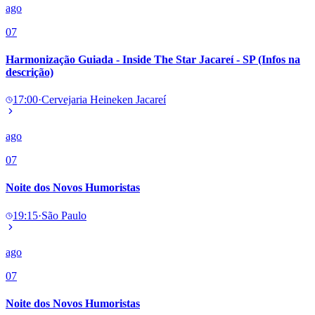
ago
07
Harmonização Guiada - Inside The Star Jacareí - SP (Infos na
descrição)
17:00
·
Cervejaria Heineken Jacareí
ago
07
Noite dos Novos Humoristas
19:15
·
São Paulo
ago
07
Noite dos Novos Humoristas