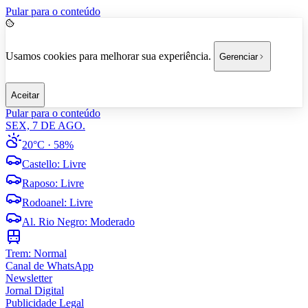
Pular para o conteúdo
Usamos cookies para melhorar sua experiência.
Gerenciar
Aceitar
Pular para o conteúdo
SEX, 7 DE AGO.
20°C
· 58%
Castello
:
Livre
Raposo
:
Livre
Rodoanel
:
Livre
Al. Rio Negro
:
Moderado
Trem:
Normal
Canal de WhatsApp
Newsletter
Jornal Digital
Publicidade Legal