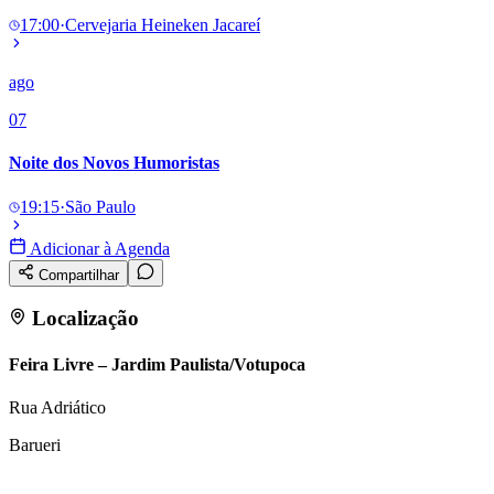
17:00
·
Cervejaria Heineken Jacareí
ago
07
Noite dos Novos Humoristas
19:15
·
São Paulo
Adicionar à Agenda
Compartilhar
Localização
Feira Livre – Jardim Paulista/Votupoca
Rua Adriático
Barueri