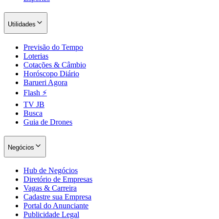
Utilidades
Previsão do Tempo
Loterias
Cotações & Câmbio
Horóscopo Diário
Barueri Agora
Flash ⚡
TV JB
Busca
Guia de Drones
Negócios
Hub de Negócios
Diretório de Empresas
Vagas & Carreira
Cadastre sua Empresa
Portal do Anunciante
Publicidade Legal