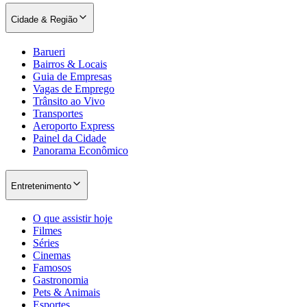
Cidade & Região
Barueri
Bairros & Locais
Guia de Empresas
Vagas de Emprego
Trânsito ao Vivo
Transportes
Aeroporto Express
Painel da Cidade
Panorama Econômico
Entretenimento
O que assistir hoje
Filmes
Séries
Cinemas
Famosos
Gastronomia
Pets & Animais
Esportes