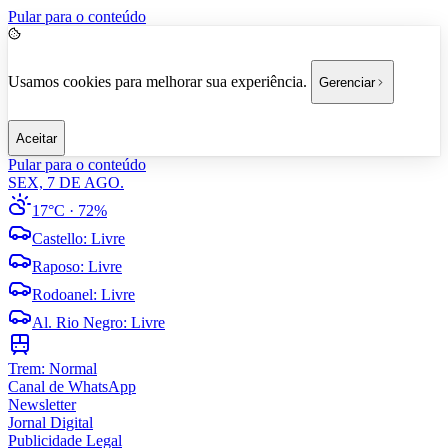
Pular para o conteúdo
Usamos cookies para melhorar sua experiência.
Gerenciar
Aceitar
Pular para o conteúdo
SEX, 7 DE AGO.
17°C
· 72%
Castello
:
Livre
Raposo
:
Livre
Rodoanel
:
Livre
Al. Rio Negro
:
Livre
Trem:
Normal
Canal de WhatsApp
Newsletter
Jornal Digital
Publicidade Legal