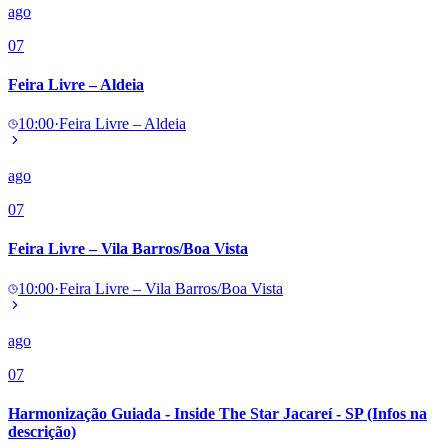
ago
07
Feira Livre – Aldeia
10:00
·
Feira Livre – Aldeia
ago
07
Feira Livre – Vila Barros/Boa Vista
10:00
·
Feira Livre – Vila Barros/Boa Vista
ago
07
Harmonização Guiada - Inside The Star Jacareí - SP (Infos na
descrição)