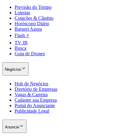
Previsão do Tempo
Loterias
Cotações & Câmbio
Horóscopo Diário
Barueri Agora
Flash ⚡
TV JB
Busca
Guia de Drones
Negócios
Hub de Negócios
Diretório de Empresas
Vagas & Carreira
Cadastre sua Empresa
Portal do Anunciante
Publicidade Legal
Anuncie