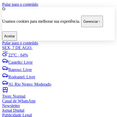
Pular para o conteúdo
Usamos cookies para melhorar sua experiência.
Gerenciar
Aceitar
Pular para o conteúdo
SEX, 7 DE AGO.
22°C
· 64%
Castello
:
Livre
Raposo
:
Livre
Rodoanel
:
Livre
Al. Rio Negro
:
Moderado
Trem:
Normal
Canal de WhatsApp
Newsletter
Jornal Digital
Publicidade Legal