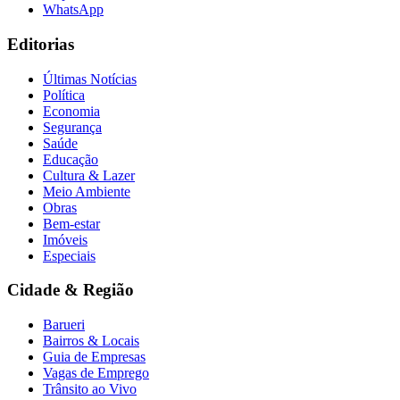
WhatsApp
Editorias
Últimas Notícias
Política
Economia
Segurança
Saúde
Educação
Cultura & Lazer
Meio Ambiente
Obras
Bem-estar
Imóveis
Especiais
Cidade & Região
Barueri
Bairros & Locais
Guia de Empresas
Vagas de Emprego
Trânsito ao Vivo