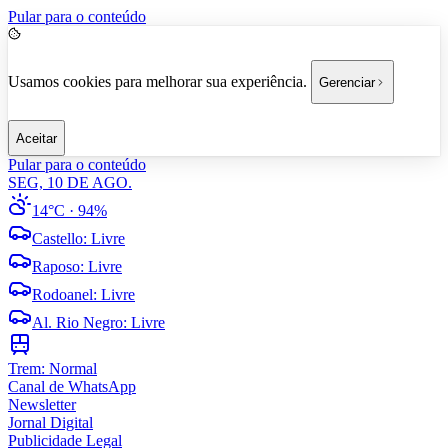
Pular para o conteúdo
Usamos cookies para melhorar sua experiência.
Gerenciar
Aceitar
Pular para o conteúdo
SEG, 10 DE AGO.
14°C
· 94%
Castello
:
Livre
Raposo
:
Livre
Rodoanel
:
Livre
Al. Rio Negro
:
Livre
Trem:
Normal
Canal de WhatsApp
Newsletter
Jornal Digital
Publicidade Legal