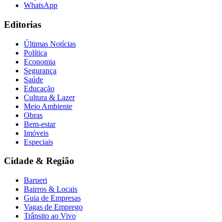
WhatsApp
Editorias
Últimas Notícias
Política
Economia
Segurança
Saúde
Educação
Cultura & Lazer
Meio Ambiente
Obras
Bem-estar
Imóveis
Especiais
Cidade & Região
Barueri
Bairros & Locais
Guia de Empresas
Vagas de Emprego
Trânsito ao Vivo