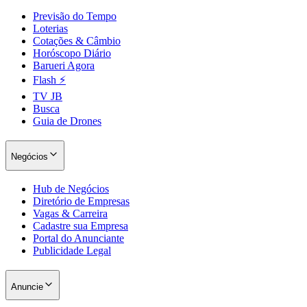
Previsão do Tempo
Loterias
Cotações & Câmbio
Horóscopo Diário
Barueri Agora
Flash ⚡
TV JB
Busca
Guia de Drones
Negócios
Hub de Negócios
Diretório de Empresas
Vagas & Carreira
Cadastre sua Empresa
Portal do Anunciante
Publicidade Legal
Anuncie