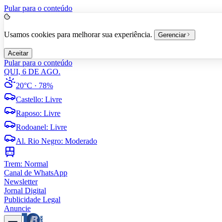
Pular para o conteúdo
Usamos cookies para melhorar sua experiência.
Gerenciar
Aceitar
Pular para o conteúdo
QUI, 6 DE AGO.
20°C
· 78%
Castello
:
Livre
Raposo
:
Livre
Rodoanel
:
Livre
Al. Rio Negro
:
Moderado
Trem:
Normal
Canal de WhatsApp
Newsletter
Jornal Digital
Publicidade Legal
Anuncie