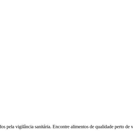
l
Bethaville
Boa Vista
Califórnia
Carapicuíba
Centro
Chácaras Marco
Cida
im dos Altos
Jardim dos Camargos
Jardim Esperança
Jardim Graziela
Jard
lista
Jardim Reginalice
Jardim São Luís
Jardim São Pedro
Jardim São Sil
uzia
Parque Viana
Pirapora do Bom Jesus
Recanto Phrynéa
Santana de P
 Porto
Votupoca
dos pela vigilância sanitária. Encontre alimentos de qualidade perto de 