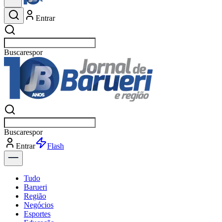
Entrar
Buscar
esportes
Buscar
esportes
Entrar
Flash
Tudo
Barueri
Região
Negócios
Esportes