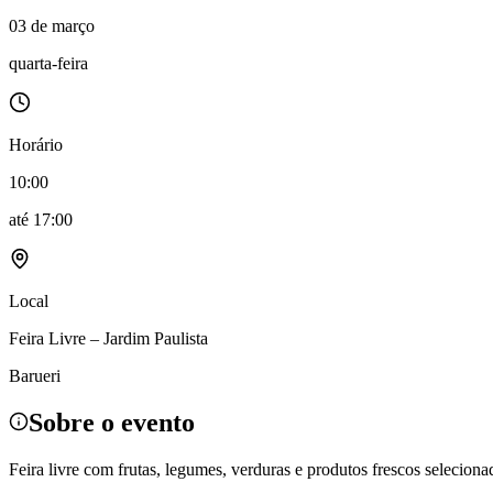
Política
03 de março
Eleições
Esportes
quarta-feira
Saúde
Segurança
Cultura
Meio Ambiente
Horário
Obras
Educação
10:00
Bairros de Barueri
até
17:00
Selecione sua região
Para notícias da sua região
Local
Aldeia
Aldeia da Serra
Aldeia de Barueri
Alphaville
Bairro Jubran
Belva
Militar
Itapevi
Jandira
Jardim Audir
Jardim Belval
Jardim Califórnia
Jard
Feira Livre – Jardim Paulista
Cristina
Jardim Maria Helena
Jardim Mutinga
Jardim Paraíso
Jardim Pau
Aldeinha
Osasco
Parque dos Camargos
Parque Imperial
Parque Santa L
Barueri
Conde
Vila Engenho Novo
Vila Márcia
Vila Nossa Sra. da Escada
Vila
Para Sua Empresa
Sobre o evento
Anuncie no Portal
Guia de Empresas
Feira livre com frutas, legumes, verduras e produtos frescos seleciona
Divulgar Vagas
Novo