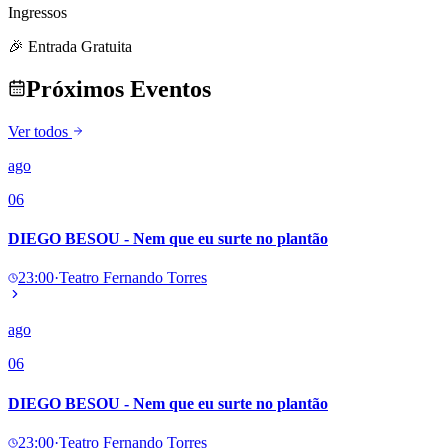
Publicidade Legal
Ingressos
Negócios Regionais
🎉 Entrada Gratuita
Turismo
Segurança Regional
Próximos Eventos
Hospitais Estaduais
Parques & Represas
Ver todos
Cidades da Região
ago
Santana de Parnaíba
Osasco
Carapicuíba
Jandira
Itapevi
Cotia
Pirapora 
Para Sua Empresa
06
Anuncie Regional
DIEGO BESOU - Nem que eu surte no plantão
Guia de Empresas
Vagas na Região
Novo
23:00
·
Teatro Fernando Torres
Hub de Negócios
Guia Comercial
Selo Verificado
ago
Portal Educacional
Agenda de Vestibulares
06
Vagas de Emprego
Concursos
DIEGO BESOU - Nem que eu surte no plantão
Panorama Econômico
23:00
·
Teatro Fernando Torres