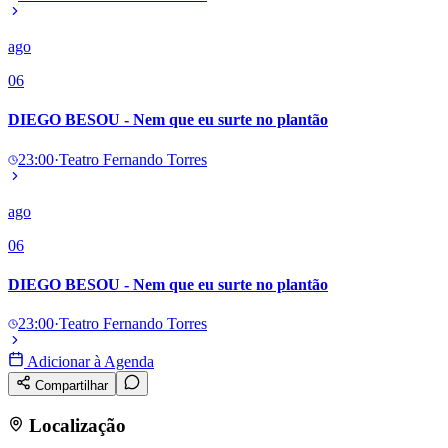
Panorama Econômico
ago
Para Sua Empresa
06
Anuncie no Portal
Verificar Empresa
Novo
DIEGO BESOU - Nem que eu surte no plantão
Anunciar Vagas
Novo
Publicidade Legal
23:00
·
Teatro Fernando Torres
NBA
NFL
Fórmula 1
ago
UFC
06
Tênis (ATP)
MLB
NHL
DIEGO BESOU - Nem que eu surte no plantão
Atletismo
Vôlei
23:00
·
Teatro Fernando Torres
NBB
Adicionar à Agenda
Competições de Futebol
Compartilhar
Brasileirão Série A
Brasileirão Série B
Localização
Paulistão