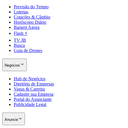
Previsão do Tempo
Loterias
Cotações & Câmbio
Horóscopo Diário
Barueri Agora
Flash ⚡
TV JB
Busca
Guia de Drones
Negócios
Hub de Negócios
Diretório de Empresas
Vagas & Carreira
Cadastre sua Empresa
Portal do Anunciante
Publicidade Legal
Anuncie