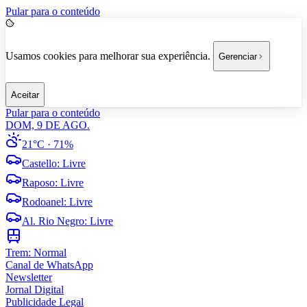
Pular para o conteúdo
Usamos cookies para melhorar sua experiência.
Gerenciar
Aceitar
Pular para o conteúdo
DOM, 9 DE AGO.
21°C
· 71%
Castello
:
Livre
Raposo
:
Livre
Rodoanel
:
Livre
Al. Rio Negro
:
Livre
Trem:
Normal
Canal de WhatsApp
Newsletter
Jornal Digital
Publicidade Legal