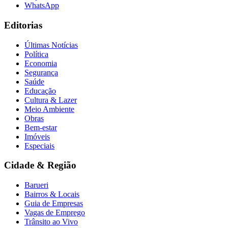
WhatsApp
Editorias
Últimas Notícias
Política
Economia
Segurança
Saúde
Educação
Cultura & Lazer
Meio Ambiente
Obras
Bem-estar
Imóveis
Especiais
Cidade & Região
Barueri
Bairros & Locais
Guia de Empresas
Vagas de Emprego
Trânsito ao Vivo