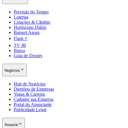
Previsão do Tempo
Loterias
Cotações & Câmbio
Horóscopo Diário
Barueri Agora
Flash ⚡
TV JB
Busca
Guia de Drones
Negócios
Hub de Negócios
Diretório de Empresas
Vagas & Carreira
Cadastre sua Empresa
Portal do Anunciante
Publicidade Legal
Anuncie