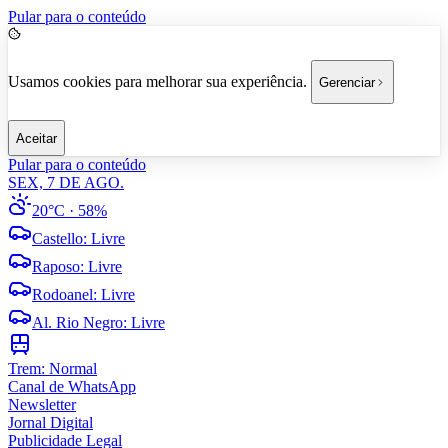
Pular para o conteúdo
Usamos cookies para melhorar sua experiência.
Gerenciar
Aceitar
Pular para o conteúdo
SEX, 7 DE AGO.
20°C
· 58%
Castello
:
Livre
Raposo
:
Livre
Rodoanel
:
Livre
Al. Rio Negro
:
Livre
Trem:
Normal
Canal de WhatsApp
Newsletter
Jornal Digital
Publicidade Legal