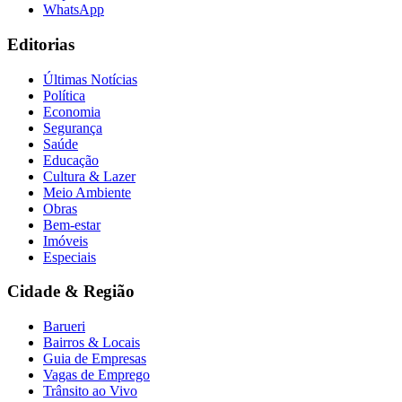
WhatsApp
Editorias
Últimas Notícias
Política
Economia
Segurança
Saúde
Educação
Cultura & Lazer
Meio Ambiente
Obras
Bem-estar
Imóveis
Especiais
Cidade & Região
Barueri
Bairros & Locais
Guia de Empresas
Vagas de Emprego
Trânsito ao Vivo