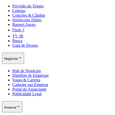
Previsão do Tempo
Loterias
Cotações & Câmbio
Horóscopo Diário
Barueri Agora
Flash ⚡
TV JB
Busca
Guia de Drones
Negócios
Hub de Negócios
Diretório de Empresas
Vagas & Carreira
Cadastre sua Empresa
Portal do Anunciante
Publicidade Legal
Anuncie