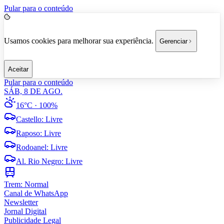
Pular para o conteúdo
Usamos cookies para melhorar sua experiência.
Gerenciar
Aceitar
Pular para o conteúdo
SÁB, 8 DE AGO.
16°C
· 100%
Castello
:
Livre
Raposo
:
Livre
Rodoanel
:
Livre
Al. Rio Negro
:
Livre
Trem:
Normal
Canal de WhatsApp
Newsletter
Jornal Digital
Publicidade Legal