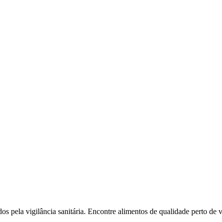
l
Bethaville
Boa Vista
Califórnia
Carapicuíba
Centro
Chácaras Marco
Cida
im dos Altos
Jardim dos Camargos
Jardim Esperança
Jardim Graziela
Jard
lista
Jardim Reginalice
Jardim São Luís
Jardim São Pedro
Jardim São Sil
uzia
Parque Viana
Pirapora do Bom Jesus
Recanto Phrynéa
Santana de P
 Porto
Votupoca
dos pela vigilância sanitária. Encontre alimentos de qualidade perto de 