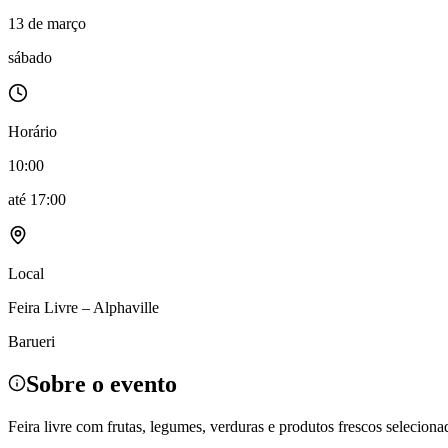
Política
13 de março
Eleições
Esportes
sábado
Saúde
Segurança
Cultura
Meio Ambiente
Horário
Obras
Educação
10:00
Bairros de Barueri
até
17:00
Selecione sua região
Para notícias da sua região
Local
Aldeia
Aldeia da Serra
Aldeia de Barueri
Alphaville
Bairro Jubran
Belva
Militar
Itapevi
Jandira
Jardim Audir
Jardim Belval
Jardim Califórnia
Jard
Feira Livre – Alphaville
Cristina
Jardim Maria Helena
Jardim Mutinga
Jardim Paraíso
Jardim Pau
Aldeinha
Osasco
Parque dos Camargos
Parque Imperial
Parque Santa L
Barueri
Conde
Vila Engenho Novo
Vila Márcia
Vila Nossa Sra. da Escada
Vila
Para Sua Empresa
Sobre o evento
Anuncie no Portal
Guia de Empresas
Feira livre com frutas, legumes, verduras e produtos frescos seleciona
Divulgar Vagas
Novo