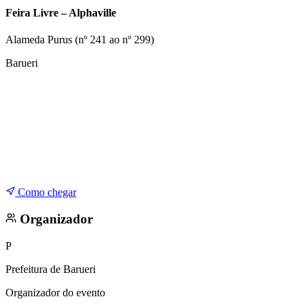
Copa do Brasil
Feira Livre – Alphaville
Libertadores
Sul-Americana
Alameda Purus (nº 241 ao nº 299)
Copa América
Champions League
Barueri
Premier League
La Liga
Bundesliga
Mundial 2026
Times - Ir direto
Como chegar
Organizador
P
Prefeitura de Barueri
Organizador do evento