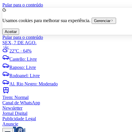
Pular para o conteúdo
Usamos cookies para melhorar sua experiência.
Gerenciar
Aceitar
Pular para o conteúdo
SEX, 7 DE AGO.
22°C
· 64%
Castello
:
Livre
Raposo
:
Livre
Rodoanel
:
Livre
Al. Rio Negro
:
Moderado
Trem:
Normal
Canal de WhatsApp
Newsletter
Jornal Digital
Publicidade Legal
Anuncie