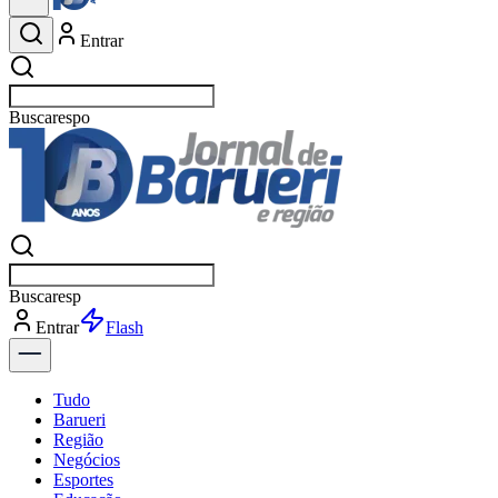
Entrar
Buscar
esportes
Buscar
esportes
Entrar
Flash
Tudo
Barueri
Região
Negócios
Esportes