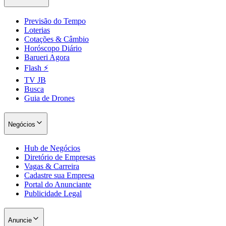
Previsão do Tempo
Loterias
Cotações & Câmbio
Horóscopo Diário
Barueri Agora
Flash ⚡
TV JB
Busca
Guia de Drones
Negócios
Hub de Negócios
Diretório de Empresas
Vagas & Carreira
Cadastre sua Empresa
Portal do Anunciante
Publicidade Legal
Anuncie