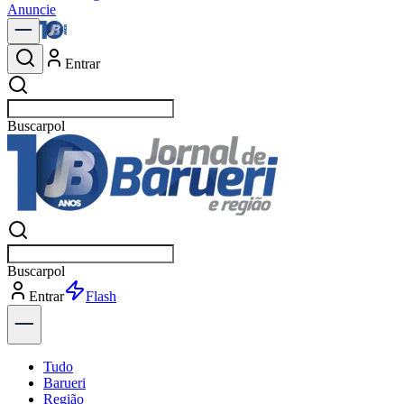
Anuncie
Entrar
Buscar
notíc
Buscar
notíc
Entrar
Explorar
Tudo
Barueri
Região