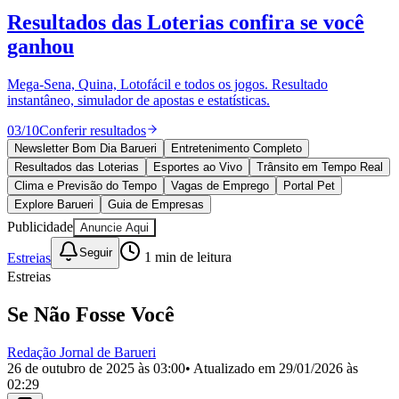
Divulgar Vagas
Novo
Resultados das Loterias
confira se você
Publicidade Legal
ganhou
Política
Eleições
Esportes
Mega-Sena, Quina, Lotofácil e todos os jogos. Resultado
Saúde
instantâneo, simulador de apostas e estatísticas.
Segurança
03
/
10
Conferir resultados
Cultura
Meio Ambiente
Newsletter Bom Dia Barueri
Entretenimento Completo
Obras
Resultados das Loterias
Esportes ao Vivo
Trânsito em Tempo Real
Educação
Clima e Previsão do Tempo
Vagas de Emprego
Portal Pet
Explore Barueri
Guia de Empresas
Bairros de Barueri
Publicidade
Anuncie Aqui
Selecione sua região
Para notícias da sua região
Seguir
Estreias
1
min de leitura
Estreias
Aldeia
Aldeia da Serra
Aldeia de Barueri
Alphaville
Bairro
Jubran
Belval
Bethaville
Boa
Se Não Fosse Você
Vista
Califórnia
Carapicuíba
Centro
Chácaras Marco
Cidades da
Região
Cotia
Cruz Preta
Engenho Novo
Fazenda
Redação Jornal de Barueri
Militar
Itapevi
Jandira
Jardim Audir
Jardim Belval
Jardim
26 de outubro de 2025 às 03:00
• Atualizado em
29/01/2026 às
Califórnia
Jardim dos Altos
Jardim dos Camargos
Jardim
02:29
Esperança
Jardim Graziela
Jardim Iracema
Jardim Itaquiti
Jardim