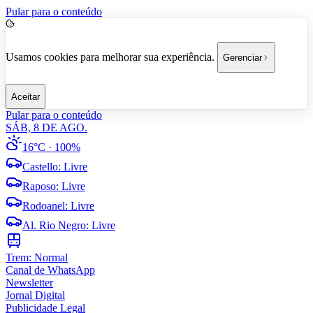
Pular para o conteúdo
Usamos cookies para melhorar sua experiência.
Gerenciar
Aceitar
Pular para o conteúdo
SÁB, 8 DE AGO.
16°C
· 100%
Castello
:
Livre
Raposo
:
Livre
Rodoanel
:
Livre
Al. Rio Negro
:
Livre
Trem:
Normal
Canal de WhatsApp
Newsletter
Jornal Digital
Publicidade Legal