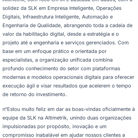
A
Altimetrik
anunciou hoje a conclusão
bem-sucedida da aquisição da SLK
Software, que define um marco importante
na jornada da empresa para criar uma
potência em engenharia digital. Como
parte desta transição, a SLK Software
Athletico-PR
agora irá operar sob sua nova identidade
como
"SLK, uma empresa Altimetrik"
.
Esta integração reúne as capacidades de inovação da
Altimetrik, com foco em IA e baseada em dados, com a