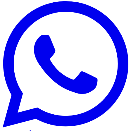
NBA
NFL
Fórmula 1
UFC
Tênis (ATP)
MLB
NHL
Atletismo
Vôlei
NBB
Competições de Futebol
Brasileirão Série A
Brasileirão Série B
Paulistão
Copa do Brasil
Libertadores
Sul-Americana
Copa América
Champions League
Premier League
La Liga
Bundesliga
Mundial 2026