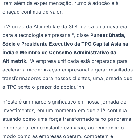
liderar com confiança na era dos negócios inteligentes",
disse
Raj Sundaresan, Diretor Executivo da Altimetrik
.
"Concluir esta aquisição representa um marco essencial
que vai além da simples expansão; trata-se de ajudar as
empresas a crescer de modo responsável em um mundo
com foco em IA, que reformula o modo como utilizam a
IA para gerar um impacto real e mensurável."nn
A Altimetrik e a SLK reúnem uma equipe internacional de
mais de 10.000 profissionais em mais de 17 países,
operando em mais de 20 centros de engenharia. A
entidade combinada atende a mais de 150 clientes
corporativos, incluindo líderes da Fortune 500, que
oferecem um conjunto completo de soluções com foco
Vitória
em IA, abrangendo dados, engenharia, operações
inteligentes e automação, e capacitando as empresas a
irem além da experimentação, rumo à adoção e à