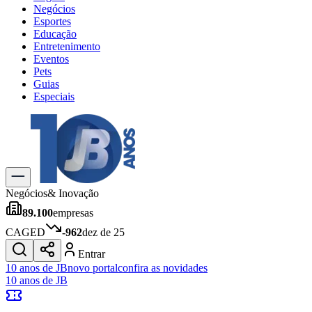
Negócios
Esportes
Educação
Entretenimento
Eventos
Pets
Guias
Especiais
Explore Tudo
Últimas Notícias
Previsão do Tempo
Trânsito e Rotas
Dia a Dia & Lazer
Negócios
& Inovação
Transportes
89.100
empresas
Gastronomia
Cinema & Shows
CAGED
-962
dez de 25
Jogos
Novo
Entrar
Para Sua Empresa
10 anos de JB
novo portal
confira as novidades
10 anos de JB
Anuncie no Portal
Cadastrar Empresa