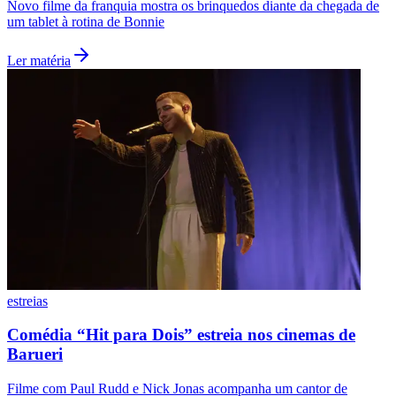
Novo filme da franquia mostra os brinquedos diante da chegada de
um tablet à rotina de Bonnie
Ler matéria
Corinthians
estreias
Comédia “Hit para Dois” estreia nos cinemas de
Barueri
Filme com Paul Rudd e Nick Jonas acompanha um cantor de