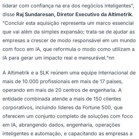
solidez da SLK em Empresa Inteligente, Operações
Digitais, Infraestrutura Inteligente, Automação e
Engenharia de Qualidade, abrangendo toda a cadeia de
valor da habilitação digital, desde a estratégia e o
projeto até a engenharia e serviços gerenciados. Com
base em um enfoque prático e orientada por
especialistas, a organização unificada combina
profundo conhecimento do setor com plataformas
modernas e modelos operacionais digitais para oferecer
execução ágil e visar resultados que acelerem o tempo
de retorno do investimento.
Bragantino
n“Estou muito feliz em dar as boas-vindas oficialmente à
equipe da SLK na Altimetrik, unindo duas organizações
impulsionadas por propósito, inovação e um
compromisso inabalável em ajudar nossos clientes a