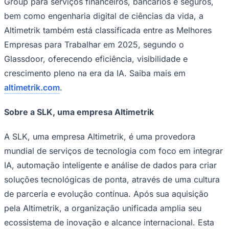
DomainForge.ai permitem que as organizações
construam e implementem soluções de IA a nível
empresarial.
Com mais de 6.000 profissionais ao redor do mundo e
um forte DNA de engenharia, ajudamos empresas dos
Ceará
setores de serviços financeiros, fabricação, varejo e
bens de consumo, automotivo, saúde e ciências da vida
a modernizar a tecnologia, lançar novos modelos de
negócios e expandir a adoção de IA, impulsionadas por
inovação baseada em dados, operações digitais
inteligentes e automação.
Reconhecida na Constellation Research ShortList™ de
2025 para serviços globais de IA e nomeada como uma
®
das principais competidoras na PEAK Matrix
do Everest
Group para serviços financeiros, bancários e seguros,