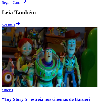
Seguir Canal
Times - Ir direto
Leia Também
Ver mais
estreias
“Toy Story 5” estreia nos cinemas de Barueri