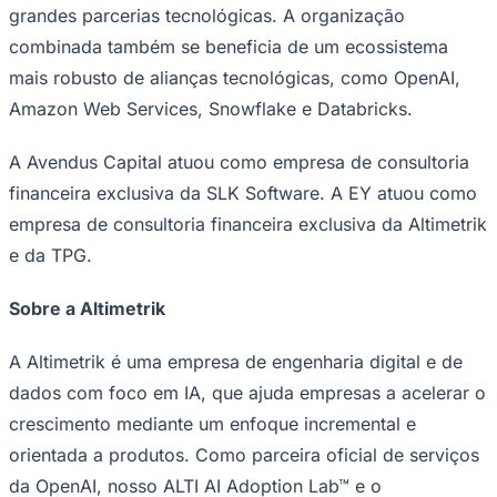
crescem", disse
Vivek Mohan, Sócio da Unidade de
Sport
Negócios da TPG Capital Asia e Membro do Conselho
Administrativo da Altimetrik
. "Com a escala
combinada, a experiência em IA e a excelência na
entrega, a Altimetrik e a SLK irá impulsionar a inovação
mais rápida, gerar maior impacto aos clientes e
possibilitar uma criação de valor significativa."nn
Com base no enfoque de
IA como prioridade
da
Altimetrik, o lançamento do
ALTI AI Adoption Lab™
e do
DomainForge.ai
, a Altimetrik e a SLK darão
continuidade a este impulso, ao oferecer recursos
abrangentes em dados, IA, engenharia e experiência de
produto, modernização de plataformas, análise de
dados, DevSecOps, segurança cibernética, infraestrutura
inteligente e operações em nuvem, respaldadas por