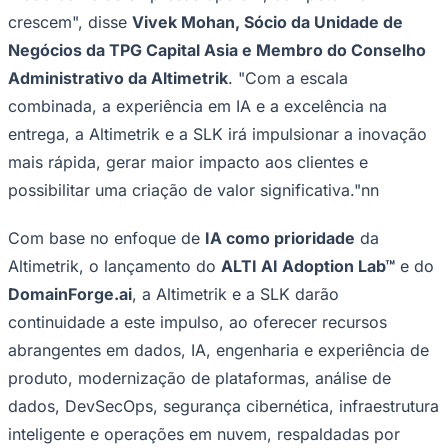
criação contínua de valor.
n"A união da Altimetrik e da SLK marca uma nova era
para a tecnologia empresarial", disse
Puneet Bhatia,
Sócio e Presidente Executivo da TPG Capital Asia na
Índia e Membro do Conselho Administrativo da
Altimetrik
. "A empresa unificada está preparada para
acelerar a modernização empresarial e gerar resultados
transformadores para nossos clientes, uma jornada que
a TPG sente o prazer de apoiar."nn
n"Este é um marco significativo em nossa jornada de
investimentos, em um momento em que a IA continua
atuando como uma força transformadora no panorama
empresarial em constante evolução, ao remodelar o
modo como as empresas operam, competem e