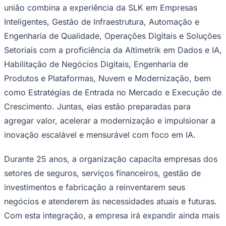
bem como engenharia digital de ciências da vida, a
Altimetrik também está classificada entre as Melhores
Empresas para Trabalhar em 2025, segundo o
Glassdoor, oferecendo eficiência, visibilidade e
crescimento pleno na era da IA. Saiba mais em
altimetrik.com
.
Sobre a SLK, uma empresa Altimetrik
Goiás
A SLK, uma empresa Altimetrik, é uma provedora
mundial de serviços de tecnologia com foco em integrar
IA, automação inteligente e análise de dados para criar
soluções tecnológicas de ponta, através de uma cultura
de parceria e evolução contínua. Após sua aquisição
pela Altimetrik, a organização unificada amplia seu
ecossistema de inovação e alcance internacional. Esta