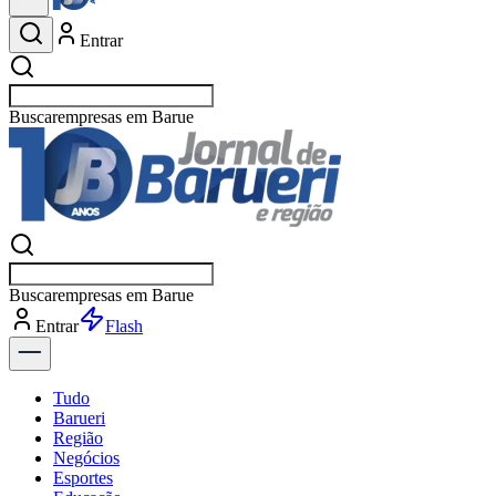
Entrar
Buscar
espor
Buscar
espor
Entrar
Flash
Tudo
Barueri
Região
Negócios
Esportes