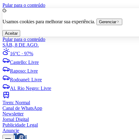
Pular para o conteúdo
Usamos cookies para melhorar sua experiência.
Gerenciar
Aceitar
Pular para o conteúdo
SÁB, 8 DE AGO.
16°C
· 97%
Castello
:
Livre
Raposo
:
Livre
Rodoanel
:
Livre
Al. Rio Negro
:
Livre
Trem:
Normal
Canal de WhatsApp
Newsletter
Jornal Digital
Publicidade Legal
Anuncie