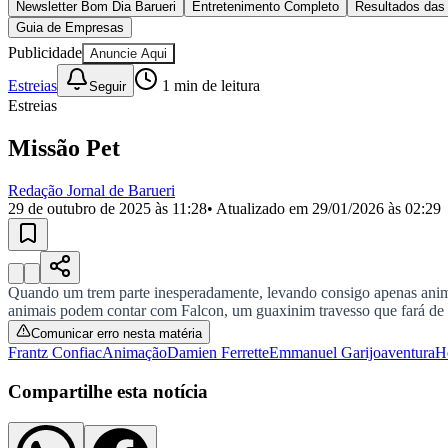
Copa do Brasil
Libertadores
Sul-Americana
Copa América
estreias
Champions League
Premier League
Comédia “Hit para Dois” estreia nos cinemas de Baru
La Liga
Bundesliga
Mundial 2026
Filme com Paul Rudd e Nick Jonas acompanha um cantor de casamento
Times - Ir direto
Ler matéria
estreias
O Frio da Morte
Ler matéria
estreias
Bugonia
Ler matéria