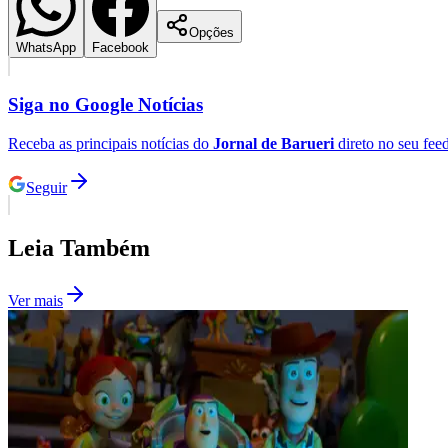
Em Alta
1
OneLink lança primeira rede social para o setor condominial