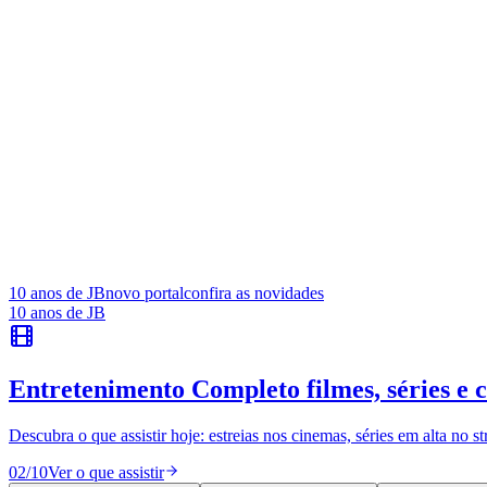
Panorama Econômico
Para Sua Empresa
Anuncie no Portal
Verificar Empresa
Novo
Anunciar Vagas
Novo
estreias
Publicidade Legal
“Toy Story 5” estreia nos cinemas de Barueri
NBA
NFL
Fórmula 1
Novo filme da franquia mostra os brinquedos diante da chegada de um
UFC
Tênis (ATP)
Ler matéria
MLB
NHL
Atletismo
Vôlei
NBB
Competições de Futebol
Brasileirão Série A
Brasileirão Série B
Paulistão