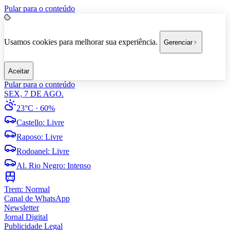
Pular para o conteúdo
Usamos cookies para melhorar sua experiência.
Gerenciar
Aceitar
Pular para o conteúdo
SEX, 7 DE AGO.
23°C
· 60%
Castello
:
Livre
Raposo
:
Livre
Rodoanel
:
Livre
Al. Rio Negro
:
Intenso
Trem:
Normal
Canal de WhatsApp
Newsletter
Jornal Digital
Publicidade Legal