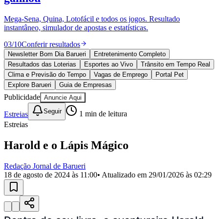
Divulgar Vagas
Novo
Publicidade Legal
Mega-Sena, Quina, Lotofácil e todos os jogos. Resultado
instantâneo, simulador de apostas e estatísticas.
Política
Eleições
03
/
10
Conferir resultados
Esportes
Saúde
Newsletter Bom Dia Barueri
Entretenimento Completo
Segurança
Resultados das Loterias
Esportes ao Vivo
Trânsito em Tempo Real
Cultura
Clima e Previsão do Tempo
Vagas de Emprego
Portal Pet
Meio Ambiente
Explore Barueri
Guia de Empresas
Obras
Publicidade
Anuncie Aqui
Educação
Seguir
Estreias
1
min de leitura
Bairros de Barueri
Estreias
Selecione sua região
Para notícias da sua região
Harold e o Lápis Mágico
Aldeia
Aldeia da Serra
Aldeia de Barueri
Alphaville
Bairro
Redação Jornal de Barueri
Jubran
Belval
Bethaville
Boa
18 de agosto de 2024 às 11:00
• Atualizado em
29/01/2026 às 02:29
Vista
Califórnia
Carapicuíba
Centro
Chácaras Marco
Cidades da
Região
Cotia
Cruz Preta
Engenho Novo
Fazenda
Militar
Itapevi
Jandira
Jardim Audir
Jardim Belval
Jardim
Califórnia
Jardim dos Altos
Jardim dos Camargos
Jardim
Esperança
Jardim Graziela
Jardim Iracema
Jardim Itaquiti
Jardim