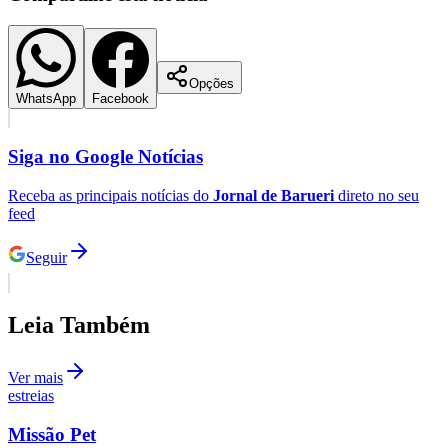
Webster são brutalmente assassinadas
quando os demônios de seu passado
sombrio os alcançam. Atravessando os
mundos dos vivos e dos mortos, Draven
retorna em busca de vingança sangrenta
contra os assassinos.
Athletico-PR
"O Corvo" conta com Bill Skarsgård, FKA Twigs, Danny
Huston, Laura Birn, Jordan Bolger.
Comunicar erro nesta matéria
Bill Skarsgård
FKA Twigs
Fantasia
Thriller
Jordan Bolger
Danny
Huston
ação
Laura Birn
Terror
Compartilhe esta notícia