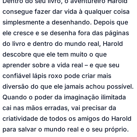
Dentro do seu livro, o aventureiro Harold
Julio
Jardim Líbano
Jardim Maria Cristina
Jardim Maria Helena
Jardim
Mutinga
Jardim Paraíso
Jardim Paulista
Jardim Reginalice
Jardim São
consegue fazer dar vida à qualquer coisa
Luís
Jardim São Pedro
Jardim São Silvestre
Jardim Silveira
Jardim
Tupã
Jardim Tupanci
Mutinga
Nova Aldeinha
Osasco
Parque dos
simplesmente a desenhando. Depois que
Camargos
Parque Imperial
Parque Santa Luzia
Parque Viana
Pirapora
do Bom Jesus
Recanto Phrynéa
Santana de
ele cresce e se desenha fora das páginas
Parnaíba
Silveira
Tamboré
Vale do Sol
Vila Barros
Vila Boa Vista
Vila
do Conde
Vila Engenho Novo
Vila Márcia
Vila Nossa Sra. da
do livro e dentro do mundo real, Harold
Escada
Vila Porto
Votupoca
Para Sua Empresa
descobre que ele tem muito o que
Anuncie no Portal
aprender sobre a vida real – e que seu
Guia de Empresas
Divulgar Vagas
Novo
confiável lápis roxo pode criar mais
Publicidade Legal
diversão do que ele jamais achou possível.
Negócios Regionais
Turismo
Quando o poder da imaginação ilimitada
Segurança Regional
Hospitais Estaduais
cai nas mãos erradas, vai precisar da
Parques & Represas
criatividade de todos os amigos do Harold
Cidades da Região
Santana de Parnaíba
Osasco
Carapicuíba
Jandira
Itapevi
Cotia
Pirapora
para salvar o mundo real e o seu próprio.
do Bom Jesus
Araçariguama
Cajamar
Caieiras
Franco da