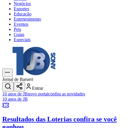
Negócios
Esportes
Educação
Entretenimento
Eventos
Pets
Guias
Especiais
Explore Tudo
Últimas Notícias
Previsão do Tempo
Trânsito e Rotas
Dia a Dia & Lazer
Jornal de Barueri
Transportes
Entrar
Gastronomia
10 anos de JB
novo portal
confira as novidades
Cinema & Shows
10 anos de JB
Jogos
Novo
Para Sua Empresa
Resultados das Loterias
confira se você
Anuncie no Portal
Cadastrar Empresa
ganhou