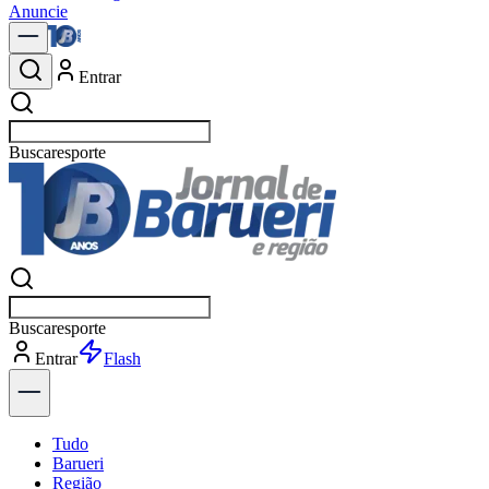
Anuncie
Entrar
Buscar
notíci
Buscar
notíci
Entrar
Explorar
Tudo
Barueri
Região