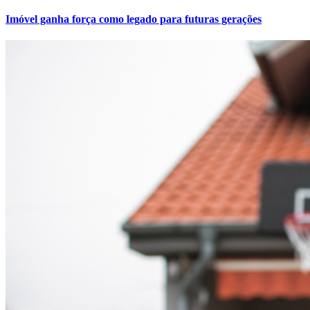
Ler matéria
estreias
Bom Menino
Ler matéria
estreias
Anemone
Ler matéria
estreias
Coyotes
Ler matéria
Em Alta
Vitória
1