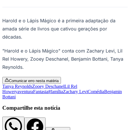
Rocha
Francisco Morato
Taboão da Serra
Embu das Artes
São Roque
Para Sua Empresa
Anuncie Regional
Harold e o Lápis Mágico é a primeira adaptação da
Guia de Empresas
Vagas na Região
Novo
amada série de livros que cativou gerações por
Hub de Negócios
décadas.
Guia Comercial
Selo Verificado
"Harold e o Lápis Mágico" conta com Zachary Levi, Lil
Portal Educacional
Agenda de Vestibulares
Rel Howery, Zooey Deschanel, Benjamin Bottani, Tanya
Vagas de Emprego
Reynolds.
Concursos
Panorama Econômico
Comunicar erro nesta matéria
Tanya Reynolds
Zooey Deschanel
Lil Rel
Panorama Econômico
Howery
aventura
Fantasia
#família
Zachary Levi
Comédia
Benjamin
Bottani
Para Sua Empresa
Anuncie no Portal
Compartilhe esta notícia
Verificar Empresa
Novo
Anunciar Vagas
Novo
Publicidade Legal