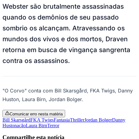
Paulistão, Brasileirão, Champions League e mais. Placar em tempo
real, classificação e notícias esportivas.
04
/
10
Acompanhar jogos
Newsletter Bom Dia Barueri
Entretenimento Completo
Resultados das Loterias
Esportes ao Vivo
Trânsito em Tempo Real
Clima e Previsão do Tempo
Vagas de Emprego
Portal Pet
Explore Barueri
Guia de Empresas
Fortaleza
Publicidade
Anuncie Aqui
Seguir
Estreias
1
min de leitura
Estreias
O Corvo
Redação Jornal de Barueri
18 de agosto de 2024 às 11:00
As almas gêmeas Eric Draven e Shelly