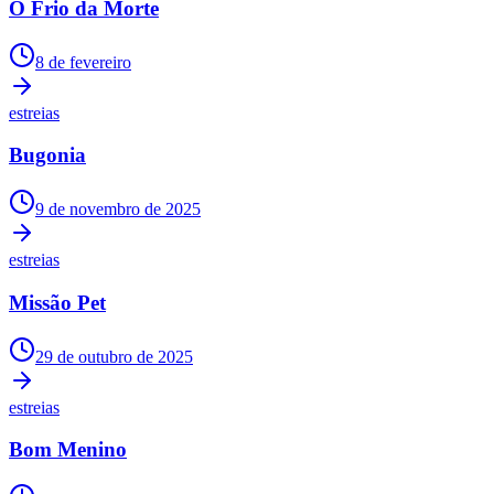
O Frio da Morte
Panorama Econômico
Para Sua Empresa
8 de fevereiro
Anuncie no Portal
estreias
Verificar Empresa
Novo
Anunciar Vagas
Novo
Bugonia
Publicidade Legal
NBA
9 de novembro de 2025
NFL
Fórmula 1
UFC
estreias
Tênis (ATP)
MLB
Missão Pet
NHL
Atletismo
Vôlei
29 de outubro de 2025
NBB
estreias
Competições de Futebol
Brasileirão Série A
Bom Menino
Brasileirão Série B
Paulistão