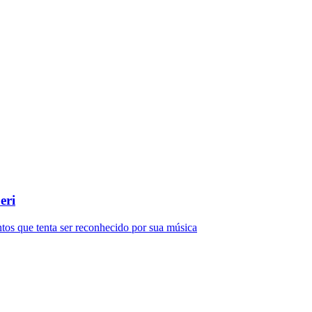
do Bom Jesus
Araçariguama
Cajamar
Caieiras
Franco da Rocha
Francisco 
eri
s que tenta ser reconhecido por sua música