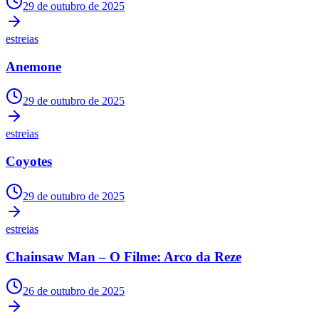
29 de outubro de 2025
Copa do Brasil
Libertadores
Sul-Americana
estreias
Copa América
Champions League
Anemone
Premier League
La Liga
Bundesliga
29 de outubro de 2025
Mundial 2026
estreias
Times - Ir direto
Coyotes
29 de outubro de 2025
estreias
Chainsaw Man – O Filme: Arco da Reze
26 de outubro de 2025