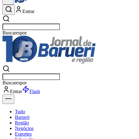
Entrar
Buscar
esportes
Buscar
esportes
Entrar
Flash
Tudo
Barueri
Região
Negócios
Esportes