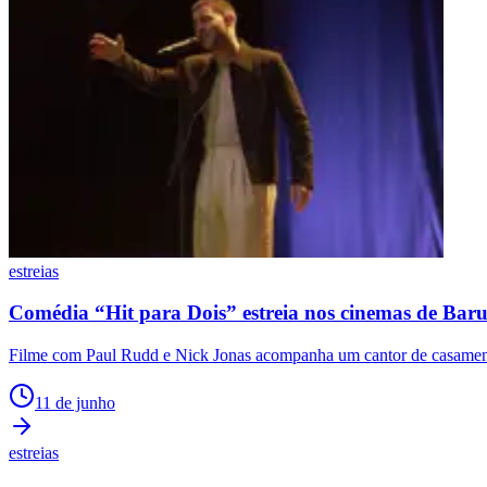
Publicidade Legal
Negócios Regionais
Turismo
Segurança Regional
Hospitais Estaduais
Parques & Represas
Cidades da Região
Santana de Parnaíba
Osasco
Carapicuíba
Jandira
Itapevi
Cotia
Pirapora 
Para Sua Empresa
Anuncie Regional
Guia de Empresas
estreias
Vagas na Região
Novo
Comédia “Hit para Dois” estreia nos cinemas de Baru
Hub de Negócios
Guia Comercial
Filme com Paul Rudd e Nick Jonas acompanha um cantor de casamento
Selo Verificado
Portal Educacional
Agenda de Vestibulares
11 de junho
Vagas de Emprego
Concursos
estreias
Panorama Econômico