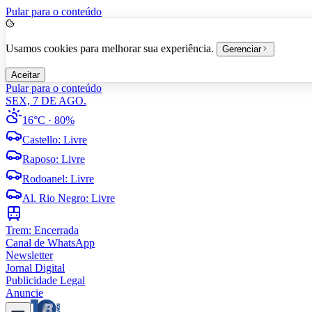
Pular para o conteúdo
Usamos cookies para melhorar sua experiência.
Gerenciar
Aceitar
Pular para o conteúdo
SEX, 7 DE AGO.
16°C
· 80%
Castello
:
Livre
Raposo
:
Livre
Rodoanel
:
Livre
Al. Rio Negro
:
Livre
Trem:
Encerrada
Canal de WhatsApp
Newsletter
Jornal Digital
Publicidade Legal
Anuncie