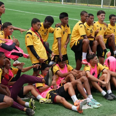
do Bom Jesus
Araçariguama
Cajamar
Caieiras
Franco da Rocha
Francisco 