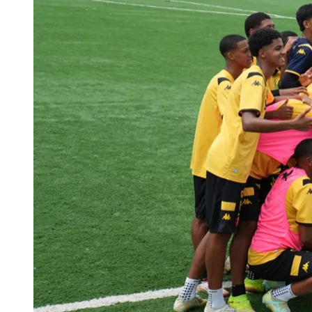
Publicidade Legal
Negócios Regionais
Turismo
Segurança Regional
Hospitais Estaduais
Parques & Represas
Cidades da Região
Santana de Parnaíba
Osasco
Carapicuíba
Jandira
Itapevi
Cotia
Pirapora 
Para Sua Empresa
Anuncie Regional
Guia de Empresas
Vagas na Região
Novo
Hub de Negócios
Guia Comercial
Selo Verificado
Portal Educacional
Agenda de Vestibulares
Vagas de Emprego
Concursos
Panorama Econômico