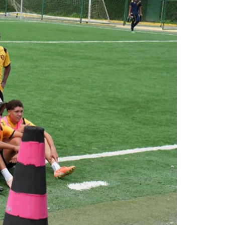
Morato
Taboão da Serra
Embu das Artes
São Roque