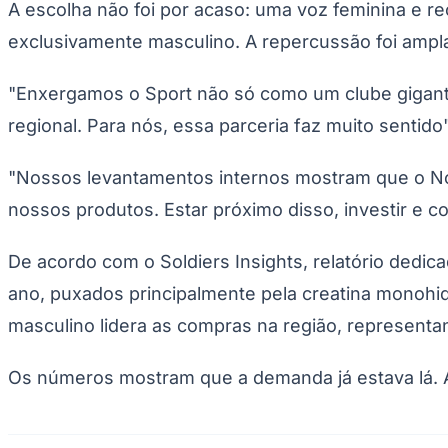
A escolha não foi por acaso: uma voz feminina e rec
Copa do Brasil
Libertadores
exclusivamente masculino. A repercussão foi ampl
Sul-Americana
Copa América
Champions League
"Enxergamos o Sport não só como um clube gigan
Premier League
La Liga
regional. Para nós, essa parceria faz muito sentido
Bundesliga
Mundial 2026
"Nossos levantamentos internos mostram que o N
Times - Ir direto
nossos produtos. Estar próximo disso, investir e c
De acordo com o Soldiers Insights, relatório dedi
ano, puxados principalmente pela creatina monohid
masculino lidera as compras na região, represent
Os números mostram que a demanda já estava lá. A 