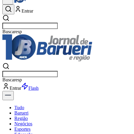
Entrar
Buscar
esportes
Buscar
esportes
Entrar
Flash
Tudo
Barueri
Região
Negócios
Esportes