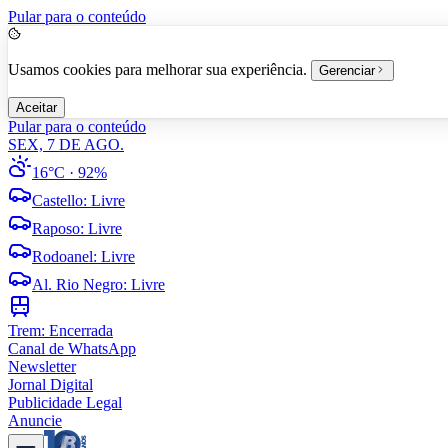
Pular para o conteúdo
Usamos cookies para melhorar sua experiência.
Gerenciar
Aceitar
Pular para o conteúdo
SEX, 7 DE AGO.
16°C
· 92%
Castello
:
Livre
Raposo
:
Livre
Rodoanel
:
Livre
Al. Rio Negro
:
Livre
Trem:
Encerrada
Canal de WhatsApp
Newsletter
Jornal Digital
Publicidade Legal
Anuncie