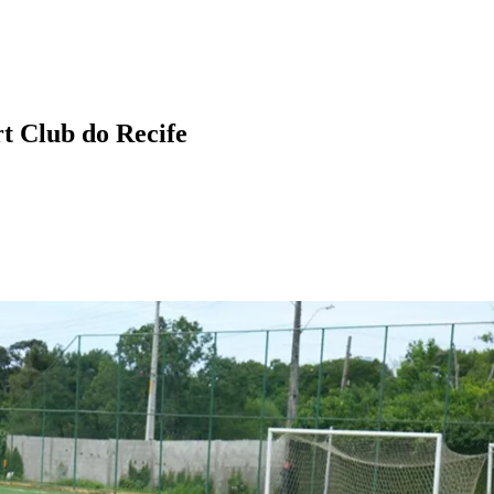
rt Club do Recife
l
Bethaville
Boa Vista
Califórnia
Carapicuíba
Centro
Chácaras Marco
Cida
im dos Altos
Jardim dos Camargos
Jardim Esperança
Jardim Graziela
Jard
lista
Jardim Reginalice
Jardim São Luís
Jardim São Pedro
Jardim São Sil
uzia
Parque Viana
Pirapora do Bom Jesus
Recanto Phrynéa
Santana de P
 Porto
Votupoca