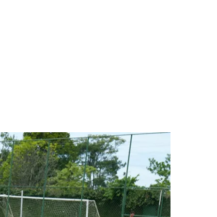
des da Região
Cotia
Cruz Preta
Engenho Novo
Fazenda
im Iracema
Jardim Itaquiti
Jardim Julio
Jardim Líbano
Jardim Maria
vestre
Jardim Silveira
Jardim Tupã
Jardim Tupanci
Mutinga
Nova
arnaíba
Silveira
Tamboré
Vale do Sol
Vila Barros
Vila Boa Vista
Vila do