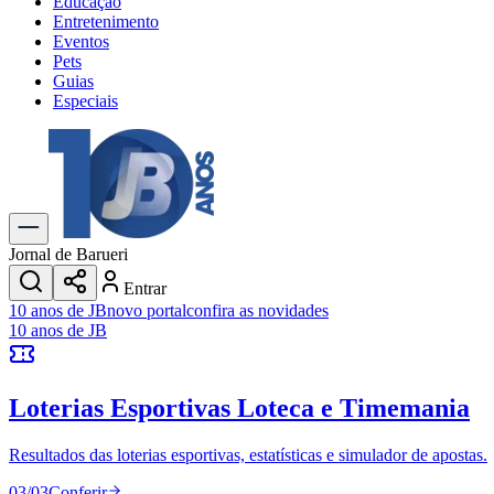
Educação
Entretenimento
Eventos
Pets
Guias
Especiais
Explore Tudo
Últimas Notícias
Previsão do Tempo
Trânsito e Rotas
Dia a Dia & Lazer
Jornal de Barueri
Transportes
Entrar
Gastronomia
10 anos de JB
novo portal
confira as novidades
Cinema & Shows
10 anos de JB
Jogos
Novo
Para Sua Empresa
Loterias Esportivas
Loteca e Timemania
Anuncie no Portal
Cadastrar Empresa
Divulgar Vagas
Novo
Resultados das loterias esportivas, estatísticas e simulador de apostas.
Publicidade Legal
03
/
03
Conferir