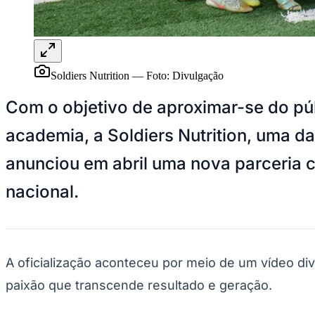
Panorama Econômico
Para Sua Empresa
Anuncie no Portal
Verificar Empresa
Novo
Soldiers Nutrition
—
Foto:
Divulgação
Anunciar Vagas
Novo
Publicidade Legal
Com o objetivo de aproximar-se do púb
NBA
academia, a Soldiers Nutrition, uma da
NFL
Fórmula 1
anunciou em abril uma nova parceria c
UFC
Tênis (ATP)
MLB
nacional.
NHL
Atletismo
Vôlei
NBB
Competições de Futebol
A oficialização aconteceu por meio de um vídeo di
paixão que transcende resultado e geração.
Brasileirão Série A
Brasileirão Série B
Paulistão