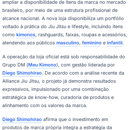
Divulgação Meu Kimono
—
Foto:
Divulgação
A
Alliance Jiu Jitsu
dá um novo passo
estratégico no Brasil com o lançamento de
sua loja oficial. O projeto foi desenvolvido
Ceará
para oferecer às academias afiliadas e
alunos acesso direto a toda a linha de
produtos Private Label da marca, com foco
em qualidade, padronização e
fortalecimento da identidade da equipe.
O objetivo principal é organizar a comercialização e
ampliar a disponibilidade de itens da marca no mercado