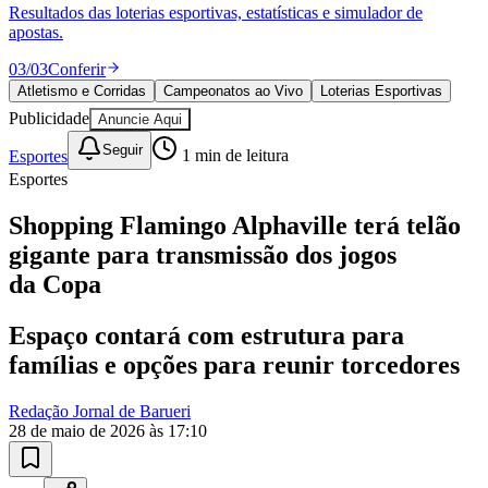
Divulgar Vagas
Novo
Resultados das loterias esportivas, estatísticas e simulador de
Publicidade Legal
apostas.
Política
03
/
03
Conferir
Eleições
Atletismo e Corridas
Campeonatos ao Vivo
Loterias Esportivas
Esportes
Publicidade
Anuncie Aqui
Saúde
Segurança
Seguir
Esportes
1
min de leitura
Cultura
Esportes
Meio Ambiente
Obras
Educação
Shopping Flamingo Alphaville terá telão
gigante para transmissão dos jogos
Bairros de Barueri
da Copa
Selecione sua região
Para notícias da sua região
Espaço contará com estrutura para
Aldeia
Aldeia da Serra
Aldeia de Barueri
Alphaville
Bairro
famílias e opções para reunir torcedores
Jubran
Belval
Bethaville
Boa
Vista
Califórnia
Carapicuíba
Centro
Chácaras Marco
Cidades da
Redação Jornal de Barueri
Região
Cotia
Cruz Preta
Engenho Novo
Fazenda
28 de maio de 2026 às 17:10
Militar
Itapevi
Jandira
Jardim Audir
Jardim Belval
Jardim
Califórnia
Jardim dos Altos
Jardim dos Camargos
Jardim
Esperança
Jardim Graziela
Jardim Iracema
Jardim Itaquiti
Jardim