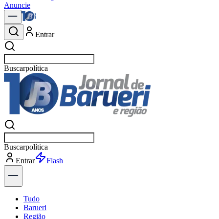
Anuncie
Entrar
Buscar
notícias em
Buscar
notícias em
Entrar
Explorar
Tudo
Barueri
Região