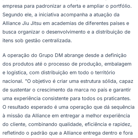
brasileiro, por meio de uma estrutura profissional de
alcance nacional. A nova loja disponibiliza um portfólio
voltado à prática do Jiu Jitsu e lifestyle, incluindo itens
como
kimonos
, rashguards, faixas, roupas e acessórios,
atendendo aos públicos
masculino
,
feminino
e
infantil
.
A operação da loja oficial está sob responsabilidade do
Grupo DM (
Meu Kimono
), com gestão liderada por
Goiás
Diego Shimohirao
. De acordo com a análise recente da
Alliance Jiu Jitsu, o projeto já demonstra resultados
expressivos, impulsionado por uma combinação
estratégica de know-how, curadoria de produtos e
alinhamento com os valores da marca.
Diego Shimohirao
afirma que o investimento em
produtos de marca própria integra a estratégia da