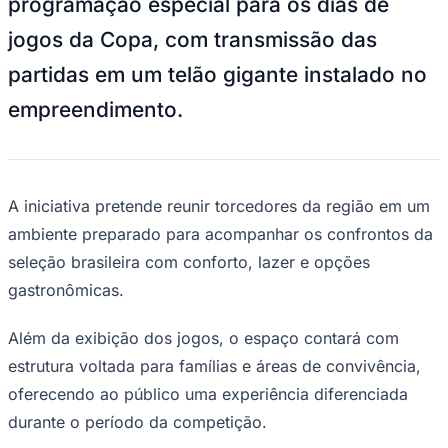
programação especial para os dias de
NBA
NFL
jogos da Copa, com transmissão das
Fórmula 1
UFC
partidas em um telão gigante instalado no
Tênis (ATP)
MLB
empreendimento.
NHL
Atletismo
Vôlei
NBB
Competições de Futebol
A iniciativa pretende reunir torcedores da região em um
ambiente preparado para acompanhar os confrontos da
Brasileirão Série A
Brasileirão Série B
seleção brasileira com conforto, lazer e opções
Paulistão
gastronômicas.
Copa do Brasil
Libertadores
Sul-Americana
Além da exibição dos jogos, o espaço contará com
Copa América
Champions League
estrutura voltada para famílias e áreas de convivência,
Premier League
oferecendo ao público uma experiência diferenciada
La Liga
Bundesliga
durante o período da competição.
Mundial 2026