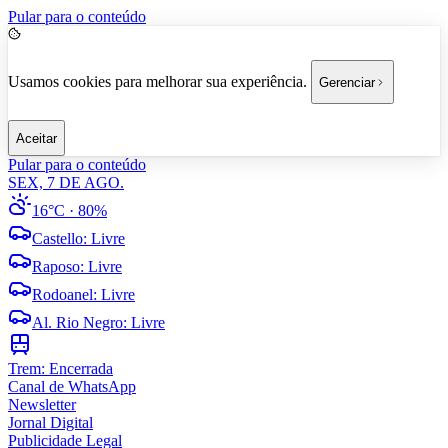
Pular para o conteúdo
Usamos cookies para melhorar sua experiência.
Gerenciar
Aceitar
Pular para o conteúdo
SEX, 7 DE AGO.
16°C
· 80%
Castello
:
Livre
Raposo
:
Livre
Rodoanel
:
Livre
Al. Rio Negro
:
Livre
Trem:
Encerrada
Canal de WhatsApp
Newsletter
Jornal Digital
Publicidade Legal