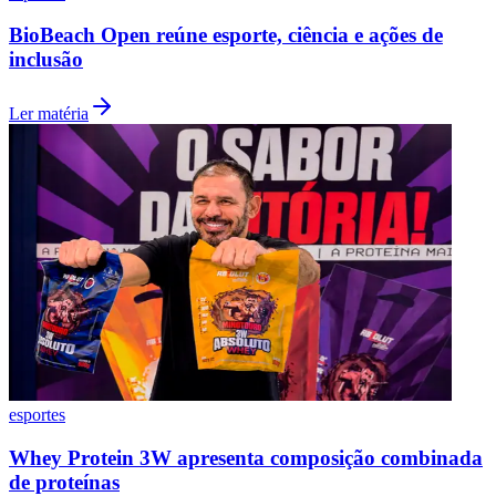
BioBeach Open reúne esporte, ciência e ações de
inclusão
Ler matéria
esportes
Flamengo
Whey Protein 3W apresenta composição combinada
de proteínas