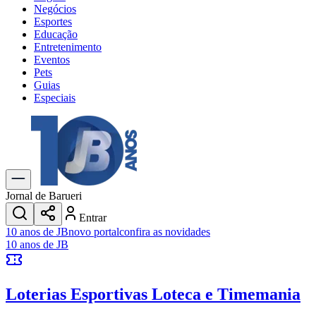
Negócios
Esportes
Educação
Entretenimento
Eventos
Pets
Guias
Especiais
Explore Tudo
Últimas Notícias
Previsão do Tempo
Trânsito e Rotas
Dia a Dia & Lazer
Jornal de Barueri
Transportes
Entrar
Gastronomia
10 anos de JB
novo portal
confira as novidades
Cinema & Shows
10 anos de JB
Jogos
Novo
Para Sua Empresa
Loterias Esportivas
Loteca e Timemania
Anuncie no Portal
Cadastrar Empresa