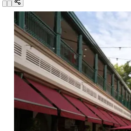
Julio
Jardim Líbano
Jardim Maria Cristina
Jardim Maria Helena
Jardim
Mutinga
Jardim Paraíso
Jardim Paulista
Jardim Reginalice
Jardim São
Luís
Jardim São Pedro
Jardim São Silvestre
Jardim Silveira
Jardim
Tupã
Jardim Tupanci
Mutinga
Nova Aldeinha
Osasco
Parque dos
Camargos
Parque Imperial
Parque Santa Luzia
Parque Viana
Pirapora
do Bom Jesus
Recanto Phrynéa
Santana de
Parnaíba
Silveira
Tamboré
Vale do Sol
Vila Barros
Vila Boa Vista
Vila
do Conde
Vila Engenho Novo
Vila Márcia
Vila Nossa Sra. da
Escada
Vila Porto
Votupoca
Para Sua Empresa
Anuncie no Portal
Guia de Empresas
Divulgar Vagas
Novo
Publicidade Legal
Negócios Regionais
Turismo
Segurança Regional
Hospitais Estaduais
Parques & Represas
Cidades da Região
Santana de Parnaíba
Osasco
Carapicuíba
Jandira
Itapevi
Cotia
Pirapora
do Bom Jesus
Araçariguama
Cajamar
Caieiras
Franco da