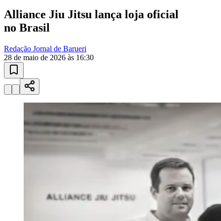
10 anos de JB
novo portal
confira as novidades
10 anos de JB
Atletismo e Corridas
provas regionais
Calendário de corridas, resultados de provas e atletas destaque de
Barueri.
01
/
03
Ver calendário
Atletismo e Corridas
Campeonatos ao Vivo
Loterias Esportivas
Publicidade
Anuncie Aqui
Seguir
Geral
4
min de leitura