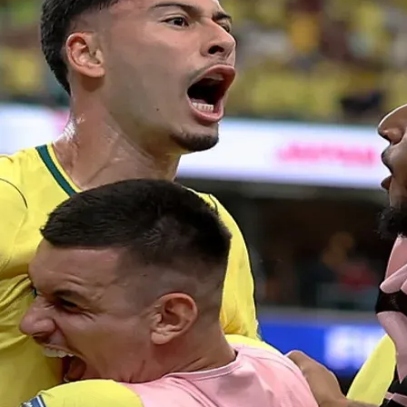
do Bom Jesus
Araçariguama
Cajamar
Caieiras
Franco da Rocha
Francisco 