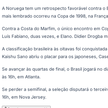
Copa do Brasil
Libertadores
A Noruega tem um retrospecto favorável contra o B
Sul-Americana
mais lembrado ocorreu na Copa de 1998, na França,
Copa América
Champions League
Premier League
Contra a Costa do Marfim, o único encontro em Copas
La Liga
Bundesliga
Luís Fabiano, duas vezes, e Elano. Didier Drogba m
Mundial 2026
Times - Ir direto
A classificação brasileira às oitavas foi conquista
Kaishu Sano abriu o placar para os japoneses, Case
Se avançar às quartas de final, o Brasil jogará no di
às 16h, em Atlanta.
Se perder a semifinal, a seleção disputará o tercei
16h, em Nova Jersey.