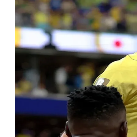
Publicidade Legal
Negócios Regionais
Turismo
Segurança Regional
Hospitais Estaduais
Parques & Represas
Cidades da Região
Santana de Parnaíba
Osasco
Carapicuíba
Jandira
Itapevi
Cotia
Pirapora 
Para Sua Empresa
Anuncie Regional
Guia de Empresas
Vagas na Região
Novo
Hub de Negócios
Guia Comercial
Selo Verificado
Portal Educacional
Agenda de Vestibulares
Vagas de Emprego
Concursos
Panorama Econômico