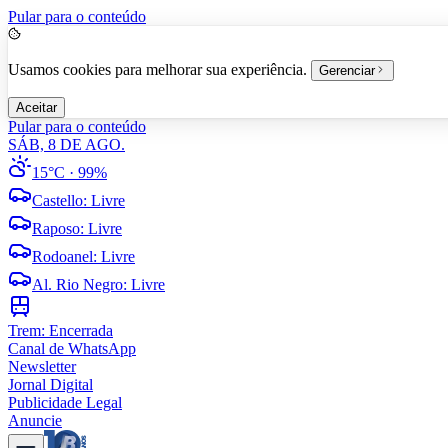
Pular para o conteúdo
Usamos cookies para melhorar sua experiência.
Gerenciar
Aceitar
Pular para o conteúdo
SÁB, 8 DE AGO.
15°C
· 99%
Castello
:
Livre
Raposo
:
Livre
Rodoanel
:
Livre
Al. Rio Negro
:
Livre
Trem:
Encerrada
Canal de WhatsApp
Newsletter
Jornal Digital
Publicidade Legal
Anuncie