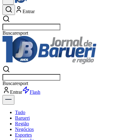
Entrar
Buscar
esp
Buscar
esp
Entrar
Flash
Tudo
Barueri
Região
Negócios
Esportes