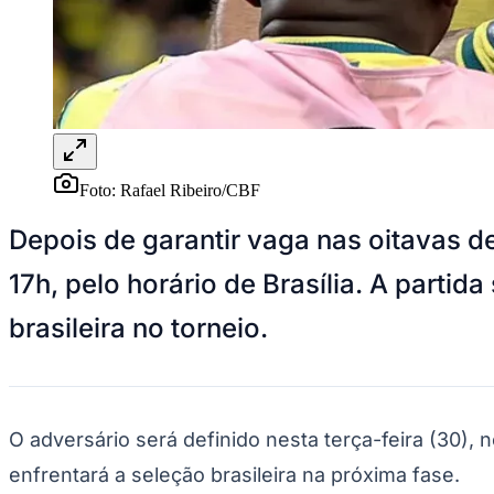
Panorama Econômico
Para Sua Empresa
Anuncie no Portal
Verificar Empresa
Novo
Anunciar Vagas
Novo
Publicidade Legal
Foto:
Rafael Ribeiro/CBF
NBA
NFL
Fórmula 1
Depois de garantir vaga nas oitavas d
UFC
Tênis (ATP)
17h, pelo horário de Brasília. A parti
MLB
NHL
brasileira no torneio.
Atletismo
Vôlei
NBB
Competições de Futebol
O adversário será definido nesta terça-feira (30)
Brasileirão Série A
Brasileirão Série B
enfrentará a seleção brasileira na próxima fase.
Paulistão