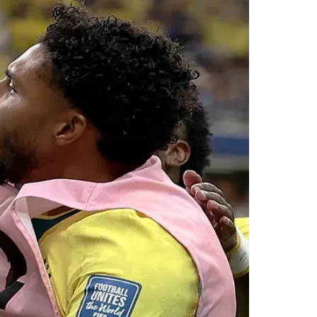
Morato
Taboão da Serra
Embu das Artes
São Roque