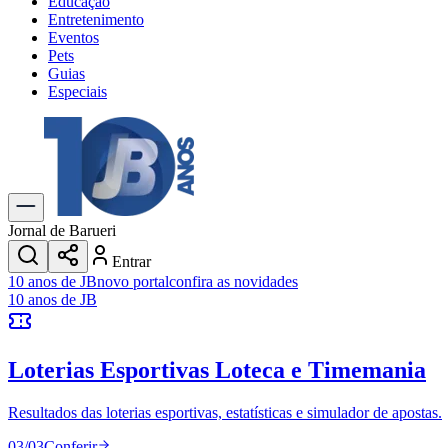
Educação
Entretenimento
Eventos
Pets
Guias
Especiais
Explore Tudo
Últimas Notícias
Previsão do Tempo
Trânsito e Rotas
Dia a Dia & Lazer
Jornal de Barueri
Transportes
Entrar
Gastronomia
10 anos de JB
novo portal
confira as novidades
Cinema & Shows
10 anos de JB
Jogos
Novo
Para Sua Empresa
Loterias Esportivas
Loteca e Timemania
Anuncie no Portal
Cadastrar Empresa
Divulgar Vagas
Novo
Resultados das loterias esportivas, estatísticas e simulador de apostas.
Publicidade Legal
03
/
03
Conferir