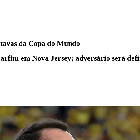
 oitavas da Copa do Mundo
rfim em Nova Jersey; adversário será defini
l
Bethaville
Boa Vista
Califórnia
Carapicuíba
Centro
Chácaras Marco
Cida
im dos Altos
Jardim dos Camargos
Jardim Esperança
Jardim Graziela
Jard
lista
Jardim Reginalice
Jardim São Luís
Jardim São Pedro
Jardim São Sil
uzia
Parque Viana
Pirapora do Bom Jesus
Recanto Phrynéa
Santana de P
 Porto
Votupoca