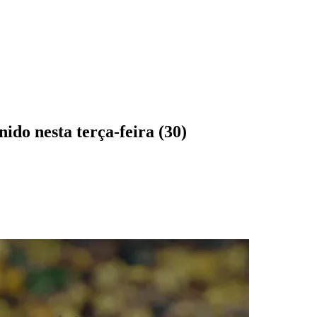
do nesta terça-feira (30)
des da Região
Cotia
Cruz Preta
Engenho Novo
Fazenda
im Iracema
Jardim Itaquiti
Jardim Julio
Jardim Líbano
Jardim Maria
vestre
Jardim Silveira
Jardim Tupã
Jardim Tupanci
Mutinga
Nova
arnaíba
Silveira
Tamboré
Vale do Sol
Vila Barros
Vila Boa Vista
Vila do