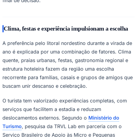
em levantamentos nacionais. Segundo o
Ministério do
Turismo
, a região já liderou a procura por hospedagem
nas férias de janeiro, com sete localidades nordestinas
entre os destinos mais buscados em levantamento
divulgado pela Decolar.
Ceará
Antecedência muda a lógica do setor
Na prática, o réveillon passou a funcionar como um
produto turístico de alta sensibilidade comercial. A
demanda é concentrada, a disponibilidade é limitada e a
expectativa do hóspede é elevada. Por isso, hotéis que
dependem do fluxo de fim de ano precisam iniciar a
comunicação antes que o consumidor chegue à fase
final de decisão.