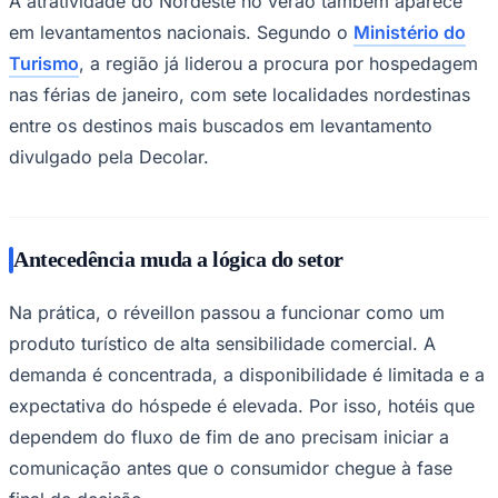
anteciparem estratégias comerciais,
operacionais e de comunicação ainda no
Juventude
primeiro semestre.
No Rio Grande do Norte, a força da virada de ano já foi
observada na última alta temporada. Levantamento
divulgado pela
Associação Brasileira da Indústria de
Hotéis do Rio Grande do Norte
projetou ocupação de
89,7% para o Réveillon 2026, acima dos 87%
registrados no ano anterior, reforçando a posição do
destino como um dos mais procurados do país nesse
período.
A atratividade do Nordeste no verão também aparece