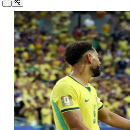
Julio
Jardim Líbano
Jardim Maria Cristina
Jardim Maria Helena
Jardim
Mutinga
Jardim Paraíso
Jardim Paulista
Jardim Reginalice
Jardim São
Luís
Jardim São Pedro
Jardim São Silvestre
Jardim Silveira
Jardim
Tupã
Jardim Tupanci
Mutinga
Nova Aldeinha
Osasco
Parque dos
Camargos
Parque Imperial
Parque Santa Luzia
Parque Viana
Pirapora
do Bom Jesus
Recanto Phrynéa
Santana de
Parnaíba
Silveira
Tamboré
Vale do Sol
Vila Barros
Vila Boa Vista
Vila
do Conde
Vila Engenho Novo
Vila Márcia
Vila Nossa Sra. da
Escada
Vila Porto
Votupoca
Para Sua Empresa
Anuncie no Portal
Guia de Empresas
Divulgar Vagas
Novo
Publicidade Legal
Negócios Regionais
Turismo
Segurança Regional
Hospitais Estaduais
Parques & Represas
Cidades da Região
Santana de Parnaíba
Osasco
Carapicuíba
Jandira
Itapevi
Cotia
Pirapora
do Bom Jesus
Araçariguama
Cajamar
Caieiras
Franco da