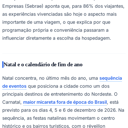
Clima, festas e experiência impulsionam a escolha
A preferência pelo litoral nordestino durante a virada de
ano é explicada por uma combinação de fatores. Clima
quente, praias urbanas, festas, gastronomia regional e
estrutura hoteleira fazem da região uma escolha
Goiás
recorrente para famílias, casais e grupos de amigos que
buscam unir descanso e celebração.
O turista tem valorizado experiências completas, com
serviços que facilitem a estadia e reduzam
deslocamentos externos. Segundo o
Ministério do
Turismo
, pesquisa da TRVL Lab em parceria com o
Serviço Brasileiro de Apoio às Micro e Pequenas