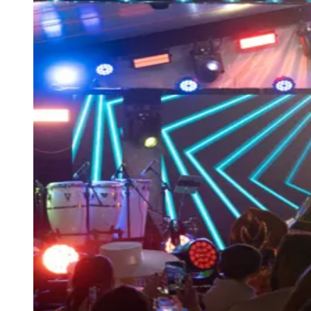
Publicidade
Anuncie Aqui
Seguir
Geral
5
min de leitura
Réveillon em Natal projeta 90% de
ocupação hoteleira
Redação Jornal de Barueri
25 de junho de 2026 às 12:20
Vitória