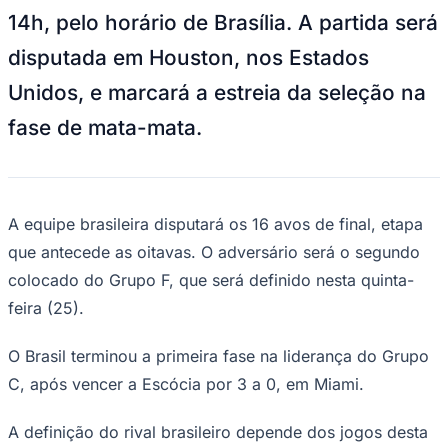
NBA
14h, pelo horário de Brasília. A partida será
NFL
Fórmula 1
disputada em Houston, nos Estados
UFC
Tênis (ATP)
Unidos, e marcará a estreia da seleção na
MLB
NHL
fase de mata-mata.
Atletismo
Vôlei
NBB
Competições de Futebol
A equipe brasileira disputará os 16 avos de final, etapa
Brasileirão Série A
que antecede as oitavas. O adversário será o segundo
Brasileirão Série B
Paulistão
colocado do Grupo F, que será definido nesta quinta-
Copa do Brasil
feira (25).
Libertadores
Sul-Americana
Copa América
O Brasil terminou a primeira fase na liderança do Grupo
Champions League
Premier League
C, após vencer a Escócia por 3 a 0, em Miami.
La Liga
Bundesliga
A definição do rival brasileiro depende dos jogos desta
Mundial 2026