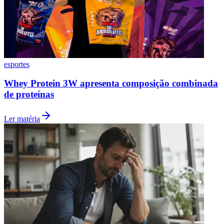
esportes
Whey Protein 3W apresenta composição combinada
de proteínas
Ler matéria
Santos