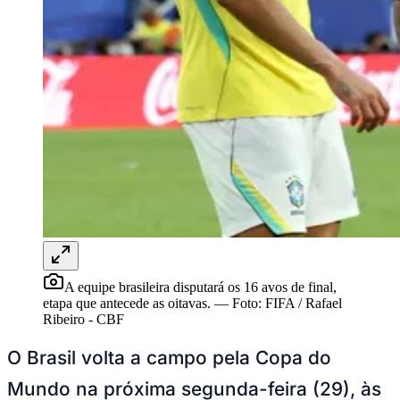
Rocha
Francisco Morato
Taboão da Serra
Embu das Artes
São Roque
Para Sua Empresa
Anuncie Regional
Guia de Empresas
Vagas na Região
Novo
Hub de Negócios
Guia Comercial
Selo Verificado
Portal Educacional
Agenda de Vestibulares
Vagas de Emprego
Concursos
Panorama Econômico
Panorama Econômico
A equipe brasileira disputará os 16 avos de final,
Para Sua Empresa
etapa que antecede as oitavas.
—
Foto:
FIFA / Rafael
Ribeiro - CBF
Anuncie no Portal
Verificar Empresa
Novo
O Brasil volta a campo pela Copa do
Anunciar Vagas
Novo
Publicidade Legal
Mundo na próxima segunda-feira (29), às