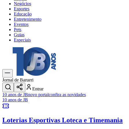
Negócios
Esportes
Educação
Entretenimento
Eventos
Pets
Guias
Especiais
Explore Tudo
Últimas Notícias
Previsão do Tempo
Trânsito e Rotas
Dia a Dia & Lazer
Jornal de Barueri
Transportes
Entrar
Gastronomia
10 anos de JB
novo portal
confira as novidades
Cinema & Shows
10 anos de JB
Jogos
Novo
Para Sua Empresa
Loterias Esportivas
Loteca e Timemania
Anuncie no Portal
Cadastrar Empresa