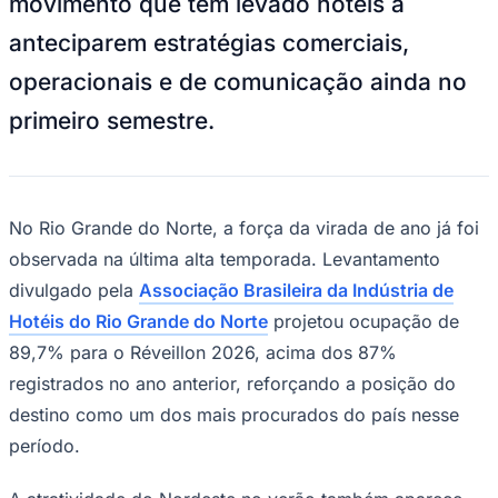
Sport
Esmeralda Praia Hotel
—
Foto:
Divulgação
O réveillon no litoral nordestino
consolidou-se como um dos períodos de
maior demanda para o turismo doméstico
brasileiro, especialmente em destinos de
sol e praia. Cidades como Natal, Fortaleza,
Maceió e Porto Seguro costumam registrar
forte pressão por hospedagem nas
semanas que antecedem 31 de dezembro,
movimento que tem levado hotéis a