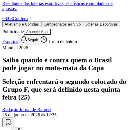
Divulgar Vagas
Novo
Resultados das loterias esportivas, estatísticas e simulador de
Publicidade Legal
apostas.
Política
03
/
03
Conferir
Eleições
Atletismo e Corridas
Campeonatos ao Vivo
Loterias Esportivas
Esportes
Publicidade
Anuncie Aqui
Saúde
Segurança
Seguir
Esportes
1
min de leitura
Cultura
Mundial 2026
Meio Ambiente
Obras
Educação
Saiba quando e contra quem o Brasil
pode jogar no mata-mata da Copa
Bairros de Barueri
Seleção enfrentará o segundo colocado do
Selecione sua região
Para notícias da sua região
Grupo F, que será definido nesta quinta-
Aldeia
Aldeia da Serra
Aldeia de Barueri
Alphaville
Bairro
feira (25)
Jubran
Belval
Bethaville
Boa
Vista
Califórnia
Carapicuíba
Centro
Chácaras Marco
Cidades da
Redação Jornal de Barueri
Região
Cotia
Cruz Preta
Engenho Novo
Fazenda
25 de junho de 2026 às 12:35
Militar
Itapevi
Jandira
Jardim Audir
Jardim Belval
Jardim
Califórnia
Jardim dos Altos
Jardim dos Camargos
Jardim
Esperança
Jardim Graziela
Jardim Iracema
Jardim Itaquiti
Jardim