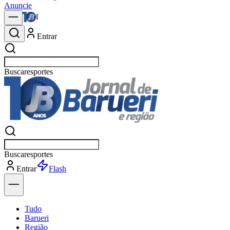
Anuncie
Entrar
Buscar
not
Buscar
not
Entrar
Explorar
Tudo
Barueri
Região