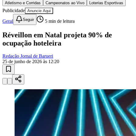
10 anos de JB
novo portal
confira as novidades
10 anos de JB
Bragantino
Atletismo e Corridas
provas regionais
Calendário de corridas, resultados de provas e atletas destaque de
Barueri.
01
/
03
Ver calendário
Atletismo e Corridas
Campeonatos ao Vivo
Loterias Esportivas