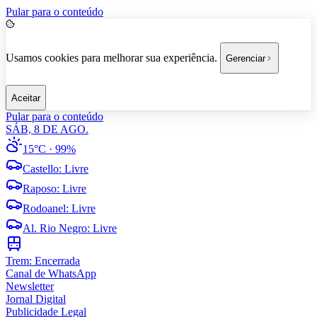
Pular para o conteúdo
Usamos cookies para melhorar sua experiência.
Gerenciar
Aceitar
Pular para o conteúdo
SÁB, 8 DE AGO.
15°C
· 99%
Castello
:
Livre
Raposo
:
Livre
Rodoanel
:
Livre
Al. Rio Negro
:
Livre
Trem:
Encerrada
Canal de WhatsApp
Newsletter
Jornal Digital
Publicidade Legal