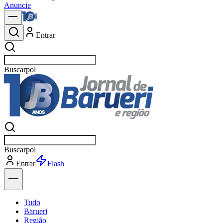
Anuncie
Entrar
Buscar
n
Buscar
n
Entrar
Explorar
Tudo
Barueri
Região