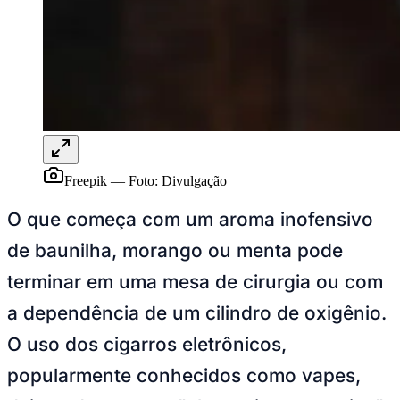
Rocha
Francisco Morato
Taboão da Serra
Embu das Artes
São Roque
Para Sua Empresa
Anuncie Regional
Guia de Empresas
Vagas na Região
Novo
Hub de Negócios
Guia Comercial
Selo Verificado
Portal Educacional
Agenda de Vestibulares
Freepik
—
Foto:
Divulgação
Vagas de Emprego
Concursos
O que começa com um aroma inofensivo
Panorama Econômico
de baunilha, morango ou menta pode
Panorama Econômico
terminar em uma mesa de cirurgia ou com
Para Sua Empresa
a dependência de um cilindro de oxigênio.
Anuncie no Portal
O uso dos cigarros eletrônicos,
Verificar Empresa
Novo
Anunciar Vagas
Novo
popularmente conhecidos como vapes,
Publicidade Legal