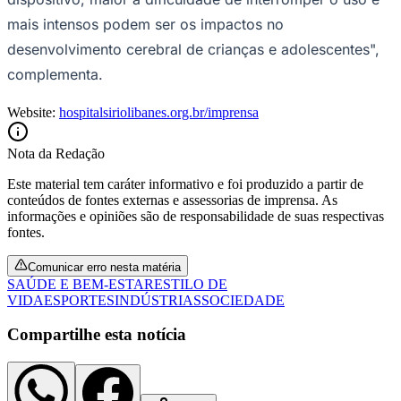
mais intensos podem ser os impactos no
desenvolvimento cerebral de crianças e adolescentes",
complementa.
Website:
hospitalsiriolibanes.org.br/imprensa
Nota da Redação
Este material tem caráter informativo e foi produzido a partir de
conteúdos de fontes externas e assessorias de imprensa. As
informações e opiniões são de responsabilidade de suas respectivas
fontes.
Comunicar erro nesta matéria
SAÚDE E BEM-ESTAR
ESTILO DE
Santos
VIDA
ESPORTES
INDÚSTRIAS
SOCIEDADE
Compartilhe esta notícia