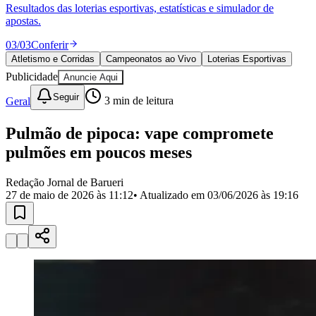
Divulgar Vagas
Novo
Resultados das loterias esportivas, estatísticas e simulador de
Publicidade Legal
apostas.
Política
03
/
03
Conferir
Eleições
Atletismo e Corridas
Campeonatos ao Vivo
Loterias Esportivas
Esportes
Publicidade
Anuncie Aqui
Saúde
Segurança
Seguir
Geral
3
min de leitura
Cultura
Meio Ambiente
Obras
Pulmão de pipoca: vape compromete
Educação
pulmões em poucos meses
Bairros de Barueri
Redação Jornal de Barueri
27 de maio de 2026 às 11:12
• Atualizado em
03/06/2026 às 19:16
Selecione sua região
Para notícias da sua região
Aldeia
Aldeia da Serra
Aldeia de Barueri
Alphaville
Bairro
Jubran
Belval
Bethaville
Boa
Vista
Califórnia
Carapicuíba
Centro
Chácaras Marco
Cidades da
Região
Cotia
Cruz Preta
Engenho Novo
Fazenda
Militar
Itapevi
Jandira
Jardim Audir
Jardim Belval
Jardim
Califórnia
Jardim dos Altos
Jardim dos Camargos
Jardim
Esperança
Jardim Graziela
Jardim Iracema
Jardim Itaquiti
Jardim