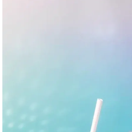
Atlético-MG