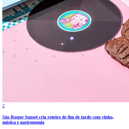
Bahia
2
São Roque Sunset cria roteiro de fim de tarde com vinho,
música e gastronomia