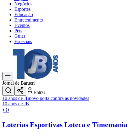
Negócios
Esportes
Educação
Entretenimento
Eventos
Pets
Guias
Especiais
Explore Tudo
Últimas Notícias
Previsão do Tempo
Trânsito e Rotas
Dia a Dia & Lazer
Jornal de Barueri
Transportes
Entrar
Gastronomia
10 anos de JB
novo portal
confira as novidades
Cinema & Shows
10 anos de JB
Jogos
Novo
Para Sua Empresa
Loterias Esportivas
Loteca e Timemania
Anuncie no Portal
Cadastrar Empresa