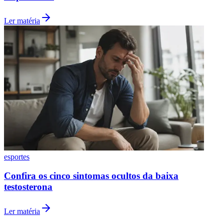
Ler matéria
Grêmio
esportes
Confira os cinco sintomas ocultos da baixa
testosterona
Ler matéria