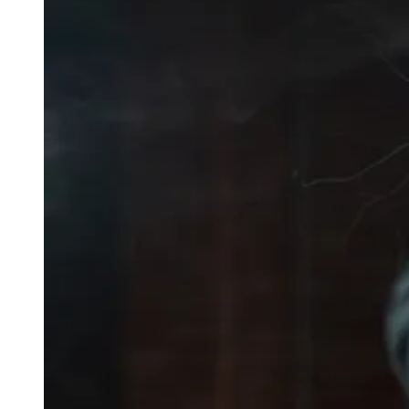
Julio
Jardim Líbano
Jardim Maria Cristina
Jardim Maria Helena
Jardim
Mutinga
Jardim Paraíso
Jardim Paulista
Jardim Reginalice
Jardim São
Luís
Jardim São Pedro
Jardim São Silvestre
Jardim Silveira
Jardim
Tupã
Jardim Tupanci
Mutinga
Nova Aldeinha
Osasco
Parque dos
Camargos
Parque Imperial
Parque Santa Luzia
Parque Viana
Pirapora
do Bom Jesus
Recanto Phrynéa
Santana de
Parnaíba
Silveira
Tamboré
Vale do Sol
Vila Barros
Vila Boa Vista
Vila
do Conde
Vila Engenho Novo
Vila Márcia
Vila Nossa Sra. da
Escada
Vila Porto
Votupoca
Para Sua Empresa
Anuncie no Portal
Guia de Empresas
Divulgar Vagas
Novo
Publicidade Legal
Negócios Regionais
Turismo
Segurança Regional
Hospitais Estaduais
Parques & Represas
Cidades da Região
Santana de Parnaíba
Osasco
Carapicuíba
Jandira
Itapevi
Cotia
Pirapora
do Bom Jesus
Araçariguama
Cajamar
Caieiras
Franco da