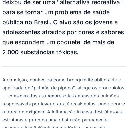
deixou de ser uma "alternativa recreativa"
NBA
NFL
para se tornar um problema de saúde
Fórmula 1
UFC
pública no Brasil. O alvo são os jovens e
Tênis (ATP)
MLB
adolescentes atraídos por cores e sabores
NHL
Atletismo
que escondem um coquetel de mais de
Vôlei
NBB
2.000 substâncias tóxicas.
Competições de Futebol
Brasileirão Série A
Brasileirão Série B
Paulistão
A condição, conhecida como bronquiolite obliterante e
Copa do Brasil
apelidada de "pulmão de pipoca", atinge os bronquíolos
Libertadores
Sul-Americana
— considerados as menores vias aéreas dos pulmões,
Copa América
responsáveis por levar o ar até os alvéolos, onde ocorre
Champions League
Premier League
a troca de oxigênio. A inflamação intensa destrói essas
La Liga
estruturas e provoca uma obstrução permanente,
Bundesliga
Mundial 2026
levando à insuficiência respiratória e, em casos