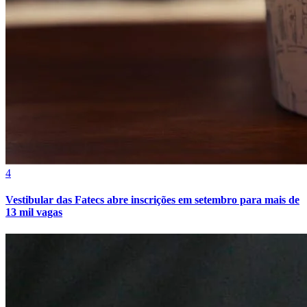
4
Vestibular das Fatecs abre inscrições em setembro para mais de
13 mil vagas
Vitória