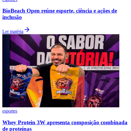
BioBeach Open reúne esporte, ciência e ações de
inclusão
Ler matéria
Botafogo
esportes
Whey Protein 3W apresenta composição combinada
de proteínas