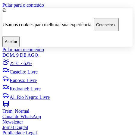
Pular para o conteúdo
Usamos cookies para melhorar sua experiência.
Gerenciar
Aceitar
Pular para o conteúdo
DOM, 9 DE AGO.
25°C
· 62%
Castello
:
Livre
Raposo
:
Livre
Rodoanel
:
Livre
Al. Rio Negro
:
Livre
Trem:
Normal
Canal de WhatsApp
Newsletter
Jornal Digital
Publicidade Legal