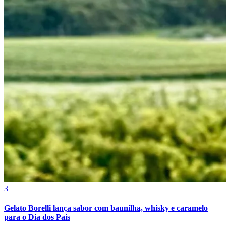
Athletico-PR
3
Gelato Borelli lança sabor com baunilha, whisky e caramelo
para o Dia dos Pais