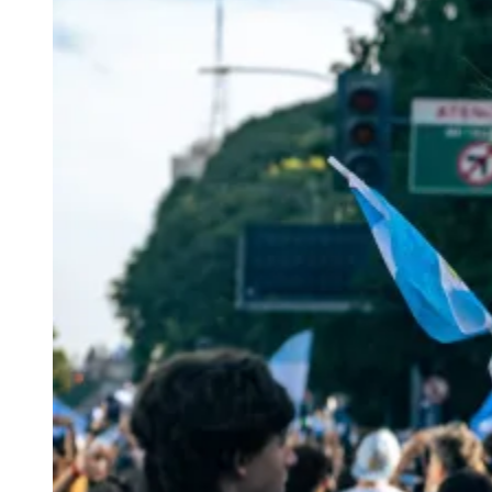
Julio
Jardim Líbano
Jardim Maria Cristina
Jardim Maria Helena
Jardim
Mutinga
Jardim Paraíso
Jardim Paulista
Jardim Reginalice
Jardim São
Luís
Jardim São Pedro
Jardim São Silvestre
Jardim Silveira
Jardim
Tupã
Jardim Tupanci
Mutinga
Nova Aldeinha
Osasco
Parque dos
Camargos
Parque Imperial
Parque Santa Luzia
Parque Viana
Pirapora
do Bom Jesus
Recanto Phrynéa
Santana de
Parnaíba
Silveira
Tamboré
Vale do Sol
Vila Barros
Vila Boa Vista
Vila
do Conde
Vila Engenho Novo
Vila Márcia
Vila Nossa Sra. da
Escada
Vila Porto
Votupoca
Para Sua Empresa
Anuncie no Portal
Guia de Empresas
Divulgar Vagas
Novo
Publicidade Legal
Negócios Regionais
Turismo
Segurança Regional
Hospitais Estaduais
Parques & Represas
Cidades da Região
Santana de Parnaíba
Osasco
Carapicuíba
Jandira
Itapevi
Cotia
Pirapora
do Bom Jesus
Araçariguama
Cajamar
Caieiras
Franco da