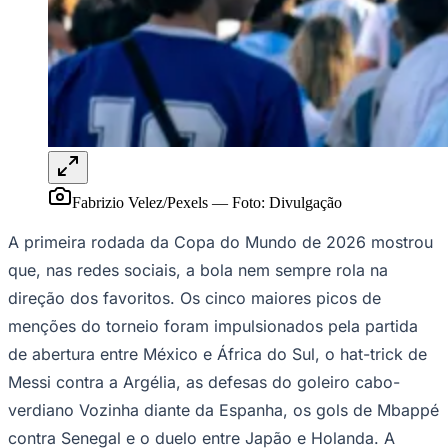
Rocha
Francisco Morato
Taboão da Serra
Embu das Artes
São Roque
Para Sua Empresa
Anuncie Regional
Guia de Empresas
Vagas na Região
Novo
Hub de Negócios
Guia Comercial
Selo Verificado
Portal Educacional
Agenda de Vestibulares
Fabrizio Velez/Pexels
—
Foto:
Divulgação
Vagas de Emprego
Concursos
A primeira rodada da Copa do Mundo de 2026 mostrou
Panorama Econômico
que, nas redes sociais, a bola nem sempre rola na
direção dos favoritos. Os cinco maiores picos de
Panorama Econômico
menções do torneio foram impulsionados pela partida
Para Sua Empresa
de abertura entre México e África do Sul, o hat-trick de
Anuncie no Portal
Messi contra a Argélia, as defesas do goleiro cabo-
Verificar Empresa
Novo
Anunciar Vagas
Novo
verdiano Vozinha diante da Espanha, os gols de Mbappé
Publicidade Legal
contra Senegal e o duelo entre Japão e Holanda. A