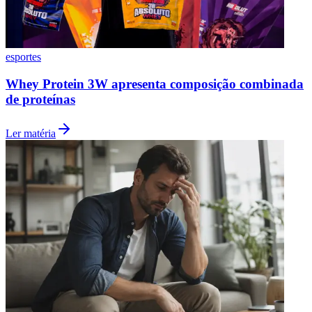
esportes
Whey Protein 3W apresenta composição combinada
de proteínas
Ler matéria
Atlético-MG