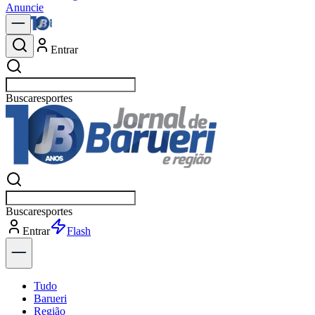
Anuncie
Entrar
Buscar
política
Buscar
política
Entrar
Explorar
Tudo
Barueri
Região