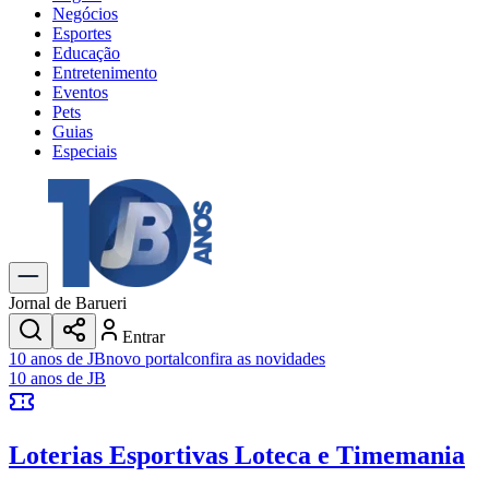
Negócios
Esportes
Educação
Entretenimento
Eventos
Pets
Guias
Especiais
Explore Tudo
Últimas Notícias
Previsão do Tempo
Trânsito e Rotas
Dia a Dia & Lazer
Jornal de Barueri
Transportes
Entrar
Gastronomia
10 anos de JB
novo portal
confira as novidades
Cinema & Shows
10 anos de JB
Jogos
Novo
Para Sua Empresa
Loterias Esportivas
Loteca e Timemania
Anuncie no Portal
Cadastrar Empresa