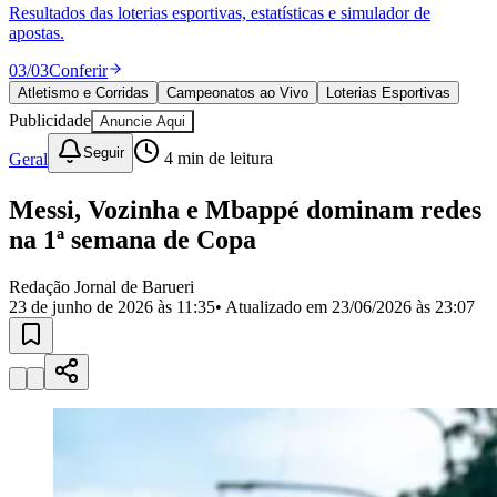
Divulgar Vagas
Novo
Resultados das loterias esportivas, estatísticas e simulador de
Publicidade Legal
apostas.
Política
03
/
03
Conferir
Eleições
Atletismo e Corridas
Campeonatos ao Vivo
Loterias Esportivas
Esportes
Publicidade
Anuncie Aqui
Saúde
Segurança
Seguir
Geral
4
min de leitura
Cultura
Meio Ambiente
Obras
Messi, Vozinha e Mbappé dominam redes
Educação
na 1ª semana de Copa
Bairros de Barueri
Redação Jornal de Barueri
23 de junho de 2026 às 11:35
• Atualizado em
23/06/2026 às 23:07
Selecione sua região
Para notícias da sua região
Aldeia
Aldeia da Serra
Aldeia de Barueri
Alphaville
Bairro
Jubran
Belval
Bethaville
Boa
Vista
Califórnia
Carapicuíba
Centro
Chácaras Marco
Cidades da
Região
Cotia
Cruz Preta
Engenho Novo
Fazenda
Militar
Itapevi
Jandira
Jardim Audir
Jardim Belval
Jardim
Califórnia
Jardim dos Altos
Jardim dos Camargos
Jardim
Esperança
Jardim Graziela
Jardim Iracema
Jardim Itaquiti
Jardim