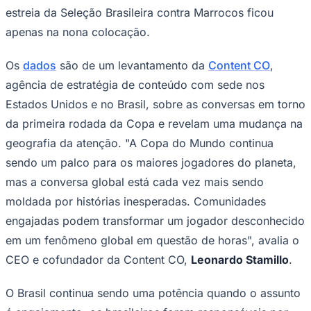
NBA
estreia da Seleção Brasileira contra Marrocos ficou
NFL
Fórmula 1
apenas na nona colocação.
UFC
Tênis (ATP)
Os
dados
são de um levantamento da
Content CO
,
MLB
NHL
agência de estratégia de conteúdo com sede nos
Atletismo
Estados Unidos e no Brasil, sobre as conversas em torno
Vôlei
NBB
da primeira rodada da Copa e revelam uma mudança na
Competições de Futebol
geografia da atenção. "A Copa do Mundo continua
sendo um palco para os maiores jogadores do planeta,
Brasileirão Série A
Brasileirão Série B
mas a conversa global está cada vez mais sendo
Paulistão
moldada por histórias inesperadas. Comunidades
Copa do Brasil
Libertadores
engajadas podem transformar um jogador desconhecido
Sul-Americana
em um fenômeno global em questão de horas", avalia o
Copa América
Champions League
CEO e cofundador da Content CO,
Leonardo Stamillo
.
Premier League
La Liga
Bundesliga
O Brasil continua sendo uma potência quando o assunto
Mundial 2026