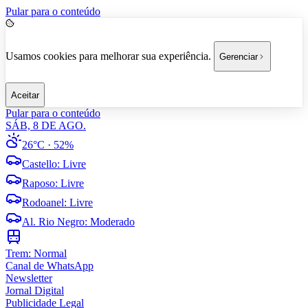
Pular para o conteúdo
Usamos cookies para melhorar sua experiência.
Gerenciar
Aceitar
Pular para o conteúdo
SÁB, 8 DE AGO.
26°C
· 52%
Castello
:
Livre
Raposo
:
Livre
Rodoanel
:
Livre
Al. Rio Negro
:
Moderado
Trem:
Normal
Canal de WhatsApp
Newsletter
Jornal Digital
Publicidade Legal