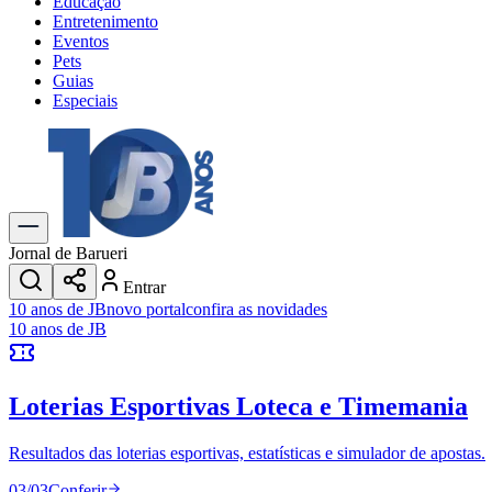
Educação
Entretenimento
Eventos
Pets
Guias
Especiais
Explore Tudo
Últimas Notícias
Previsão do Tempo
Trânsito e Rotas
Dia a Dia & Lazer
Jornal de Barueri
Transportes
Entrar
Gastronomia
10 anos de JB
novo portal
confira as novidades
Cinema & Shows
10 anos de JB
Jogos
Novo
Para Sua Empresa
Loterias Esportivas
Loteca e Timemania
Anuncie no Portal
Cadastrar Empresa
Divulgar Vagas
Novo
Resultados das loterias esportivas, estatísticas e simulador de apostas.
Publicidade Legal
03
/
03
Conferir