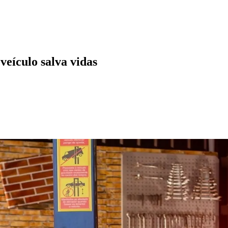
eículo salva vidas
l
Bethaville
Boa Vista
Califórnia
Carapicuíba
Centro
Chácaras Marco
Cida
im dos Altos
Jardim dos Camargos
Jardim Esperança
Jardim Graziela
Jard
lista
Jardim Reginalice
Jardim São Luís
Jardim São Pedro
Jardim São Sil
uzia
Parque Viana
Pirapora do Bom Jesus
Recanto Phrynéa
Santana de P
 Porto
Votupoca