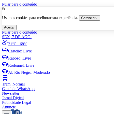
Pular para o conteúdo
Usamos cookies para melhorar sua experiência.
Gerenciar
Aceitar
Pular para o conteúdo
SEX, 7 DE AGO.
21°C
· 68%
Castello
:
Livre
Raposo
:
Livre
Rodoanel
:
Livre
Al. Rio Negro
:
Moderado
Trem:
Normal
Canal de WhatsApp
Newsletter
Jornal Digital
Publicidade Legal
Anuncie