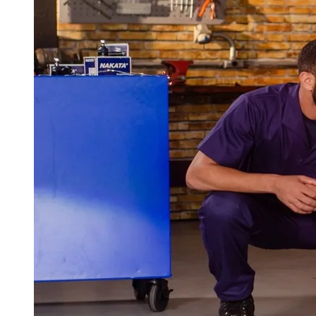
Publicidade Legal
Negócios Regionais
Turismo
Segurança Regional
Hospitais Estaduais
Parques & Represas
Cidades da Região
Santana de Parnaíba
Osasco
Carapicuíba
Jandira
Itapevi
Cotia
Pirapora 
Para Sua Empresa
Anuncie Regional
Guia de Empresas
Vagas na Região
Novo
Hub de Negócios
Guia Comercial
Selo Verificado
Portal Educacional
Agenda de Vestibulares
Vagas de Emprego
Concursos
Panorama Econômico