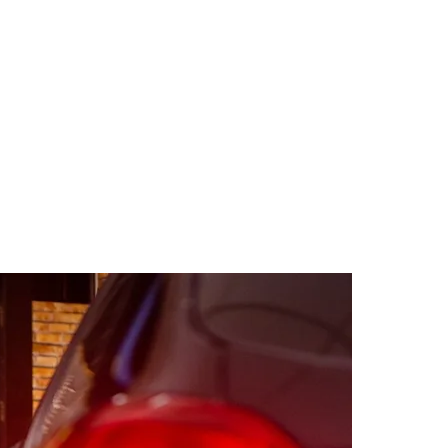
des da Região
Cotia
Cruz Preta
Engenho Novo
Fazenda
im Iracema
Jardim Itaquiti
Jardim Julio
Jardim Líbano
Jardim Maria
vestre
Jardim Silveira
Jardim Tupã
Jardim Tupanci
Mutinga
Nova
arnaíba
Silveira
Tamboré
Vale do Sol
Vila Barros
Vila Boa Vista
Vila do