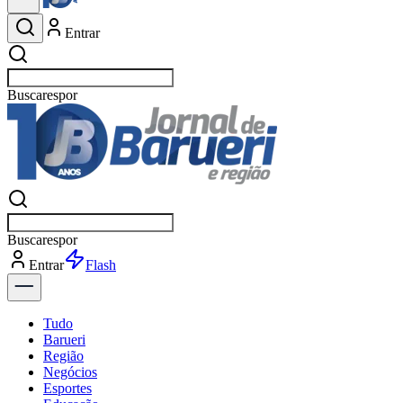
Entrar
Buscar
esportes
Buscar
esportes
Entrar
Flash
Tudo
Barueri
Região
Negócios
Esportes