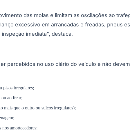
ovimento das molas e limitam as oscilações ao traf
lanço excessivo em arrancadas e freadas, pneus es
nspeção imediata", destaca.
r percebidos no uso diário do veículo e não devem s
Corinthians
 pisos irregulares;
ou ao frear;
 mais que o outro ou sulcos irregulares);
renagem;
s nos amortecedores;