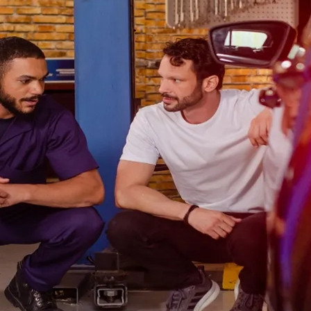
do Bom Jesus
Araçariguama
Cajamar
Caieiras
Franco da Rocha
Francisco 