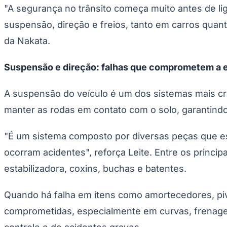
Copa do Brasil
"A segurança no trânsito começa muito antes de l
Libertadores
suspensão, direção e freios, tanto em carros quan
Sul-Americana
Copa América
da Nakata.
Champions League
Premier League
La Liga
Suspensão e direção: falhas que comprometem a e
Bundesliga
Mundial 2026
A suspensão do veículo é um dos sistemas mais crí
Times - Ir direto
manter as rodas em contato com o solo, garantindo e
"É um sistema composto por diversas peças que es
ocorram acidentes", reforça Leite. Entre os princ
estabilizadora, coxins, buchas e batentes.
Quando há falha em itens como amortecedores, pivôs
comprometidas, especialmente em curvas, frenagen