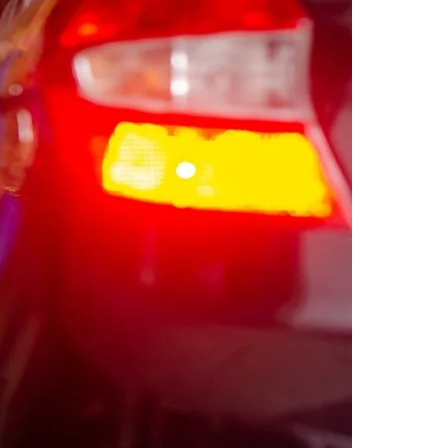
Morato
Taboão da Serra
Embu das Artes
São Roque