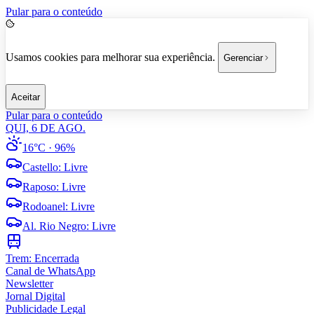
Pular para o conteúdo
Usamos cookies para melhorar sua experiência.
Gerenciar
Aceitar
Pular para o conteúdo
QUI, 6 DE AGO.
16°C
· 96%
Castello
:
Livre
Raposo
:
Livre
Rodoanel
:
Livre
Al. Rio Negro
:
Livre
Trem:
Encerrada
Canal de WhatsApp
Newsletter
Jornal Digital
Publicidade Legal