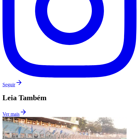
Siga no
Instagram
Notícias em tempo real, bastidores e conteúdo exclusivo do
Jornal
de Barueri
São Paulo