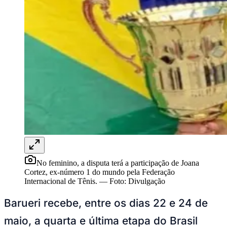
Rocha
Francisco Morato
Taboão da Serra
Embu das Artes
São Roque
Para Sua Empresa
Anuncie Regional
Guia de Empresas
Vagas na Região
Novo
Hub de Negócios
Guia Comercial
Selo Verificado
Portal Educacional
Agenda de Vestibulares
Vagas de Emprego
Concursos
Panorama Econômico
Panorama Econômico
Para Sua Empresa
Anuncie no Portal
Verificar Empresa
Novo
Anunciar Vagas
Novo
Publicidade Legal