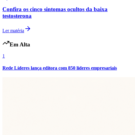
Fluminense
esportes
Whey Protein 3W apresenta composição combinada
de proteínas
Ler matéria
esportes