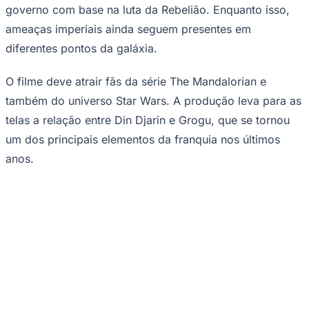
Goiás
A produção é dirigida por Jon Favreau e dá
continuidade aos acontecimentos da série The
Mandalorian.
—
Foto:
Copyright Walt Disney Pictures
O filme Star Wars: O Mandaloriano e Grogu
estreia nos cinemas de Barueri com uma