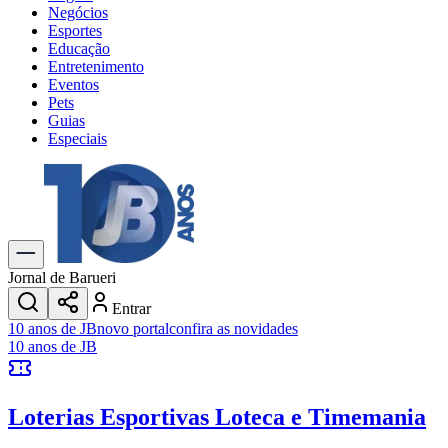
Negócios
Esportes
Educação
Entretenimento
Eventos
Pets
Guias
Especiais
Explore Tudo
Últimas Notícias
Previsão do Tempo
Trânsito e Rotas
Dia a Dia & Lazer
Jornal de Barueri
Transportes
Entrar
Gastronomia
Cinema & Shows
Jogos
Novo
Para Sua Empresa
Anuncie no Portal
Cadastrar Empresa