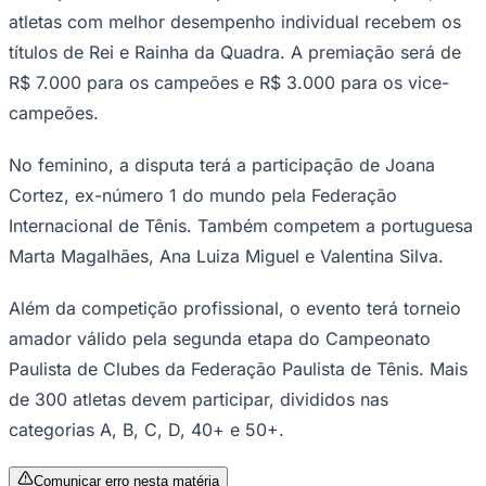
Open Beach Tennis Series presented by
Times - Ir direto
TotalEnergies. A competição será realizada
no
Prainha Tamboré
, após passar por Rio
de Janeiro, Fortaleza e Brasília.
Um dos destaques da programação é o torneio Rei e
Rainha da Quadra, disputado nas categorias masculina e
feminina. O formato reúne quatro atletas convidados por
categoria, que jogam entre si em duplas alternadas a
cada rodada.
As partidas seguem o regulamento oficial, em melhor de
três sets. Em caso de empate, o terceiro set é decidido
em super tiebreak até 10 pontos. Ao fim da disputa, os