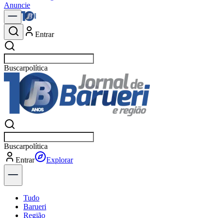
Anuncie
Entrar
Buscar
notícias em Barueri
Buscar
notícias em Barueri
Entrar
Explorar
Tudo
Barueri
Região