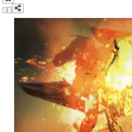
Sport
10 anos de JB
novo portal
confira as novidades
10 anos de JB
Atletismo e Corridas
provas regionais