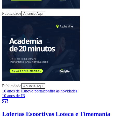
As notícias mais importantes de Barueri resumidas em 3 minutos,
todo dia de manhã no seu e-mail.
Assinar grátis
Explore Barueri
Notícias
Esportes
Eventos
Empresas
Vagas
Cultura
Vitória