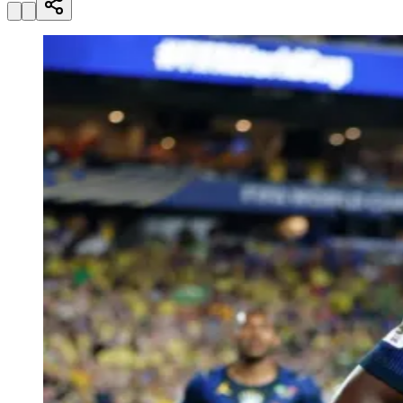
Julio
Jardim Líbano
Jardim Maria Cristina
Jardim Maria Helena
Jardim
Mutinga
Jardim Paraíso
Jardim Paulista
Jardim Reginalice
Jardim São
Luís
Jardim São Pedro
Jardim São Silvestre
Jardim Silveira
Jardim
Tupã
Jardim Tupanci
Mutinga
Nova Aldeinha
Osasco
Parque dos
Camargos
Parque Imperial
Parque Santa Luzia
Parque Viana
Pirapora
do Bom Jesus
Recanto Phrynéa
Santana de
Parnaíba
Silveira
Tamboré
Vale do Sol
Vila Barros
Vila Boa Vista
Vila
do Conde
Vila Engenho Novo
Vila Márcia
Vila Nossa Sra. da
Escada
Vila Porto
Votupoca
Para Sua Empresa
Anuncie no Portal
Guia de Empresas
Divulgar Vagas
Novo
Publicidade Legal
Negócios Regionais
Turismo
Segurança Regional
Hospitais Estaduais
Parques & Represas
Cidades da Região
Santana de Parnaíba
Osasco
Carapicuíba
Jandira
Itapevi
Cotia
Pirapora
do Bom Jesus
Araçariguama
Cajamar
Caieiras
Franco da