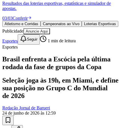
Divulgar Vagas
Novo
Resultados das loterias esportivas, estatísticas e simulador de
Publicidade Legal
apostas.
Política
03
/
03
Conferir
Eleições
Atletismo e Corridas
Campeonatos ao Vivo
Loterias Esportivas
Esportes
Publicidade
Anuncie Aqui
Saúde
Segurança
Seguir
Esportes
1
min de leitura
Cultura
Esportes
Meio Ambiente
Obras
Educação
Brasil enfrenta a Escócia pela última
rodada da fase de grupos da Copa
Bairros de Barueri
Seleção joga às 19h, em Miami, e define
Selecione sua região
Para notícias da sua região
sua posição no Grupo C do Mundial
Aldeia
Aldeia da Serra
Aldeia de Barueri
Alphaville
Bairro
de 2026
Jubran
Belval
Bethaville
Boa
Vista
Califórnia
Carapicuíba
Centro
Chácaras Marco
Cidades da
Redação Jornal de Barueri
Região
Cotia
Cruz Preta
Engenho Novo
Fazenda
24 de junho de 2026 às 12:59
Militar
Itapevi
Jandira
Jardim Audir
Jardim Belval
Jardim
Califórnia
Jardim dos Altos
Jardim dos Camargos
Jardim
Esperança
Jardim Graziela
Jardim Iracema
Jardim Itaquiti
Jardim