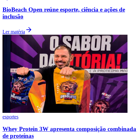
BioBeach Open reúne esporte, ciência e ações de
inclusão
Ler matéria
esportes
Flamengo
Whey Protein 3W apresenta composição combinada
de proteínas