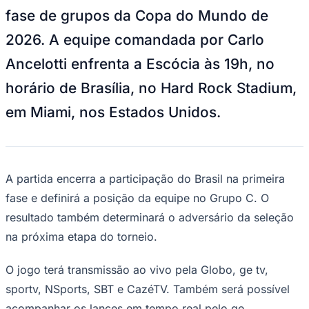
NBA
fase de grupos da Copa do Mundo de
NFL
Fórmula 1
2026. A equipe comandada por Carlo
UFC
Tênis (ATP)
Ancelotti enfrenta a Escócia às 19h, no
MLB
NHL
horário de Brasília, no Hard Rock Stadium,
Atletismo
Vôlei
em Miami, nos Estados Unidos.
NBB
Competições de Futebol
Brasileirão Série A
Brasileirão Série B
A partida encerra a participação do Brasil na primeira
Paulistão
fase e definirá a posição da equipe no Grupo C. O
Copa do Brasil
Libertadores
resultado também determinará o adversário da seleção
Sul-Americana
na próxima etapa do torneio.
Copa América
Champions League
Premier League
O jogo terá transmissão ao vivo pela Globo, ge tv,
La Liga
sportv, NSports, SBT e CazéTV. Também será possível
Bundesliga
Mundial 2026
acompanhar os lances em tempo real pelo ge.