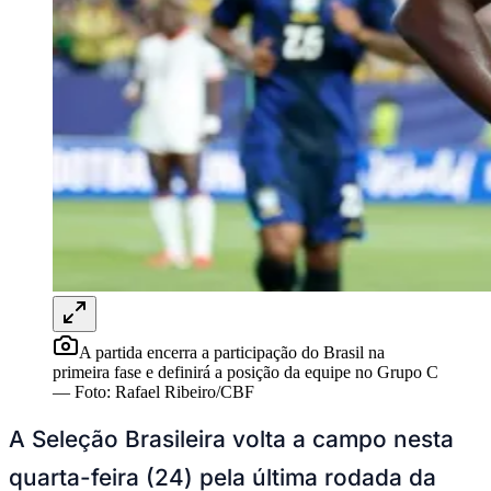
Rocha
Francisco Morato
Taboão da Serra
Embu das Artes
São Roque
Para Sua Empresa
Anuncie Regional
Guia de Empresas
Vagas na Região
Novo
Hub de Negócios
Guia Comercial
Selo Verificado
Portal Educacional
Agenda de Vestibulares
Vagas de Emprego
Concursos
Panorama Econômico
Panorama Econômico
A partida encerra a participação do Brasil na
Para Sua Empresa
primeira fase e definirá a posição da equipe no Grupo C
—
Foto:
Rafael Ribeiro/CBF
Anuncie no Portal
Verificar Empresa
Novo
A Seleção Brasileira volta a campo nesta
Anunciar Vagas
Novo
Publicidade Legal
quarta-feira (24) pela última rodada da