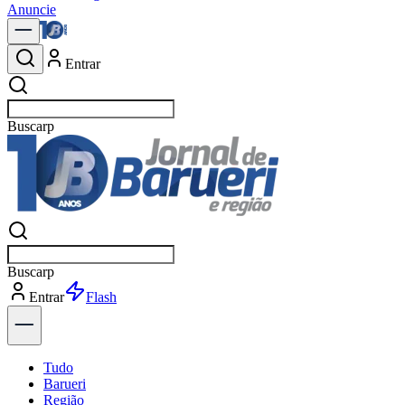
Anuncie
Entrar
Buscar
notíci
Buscar
notíci
Entrar
Explorar
Tudo
Barueri
Região