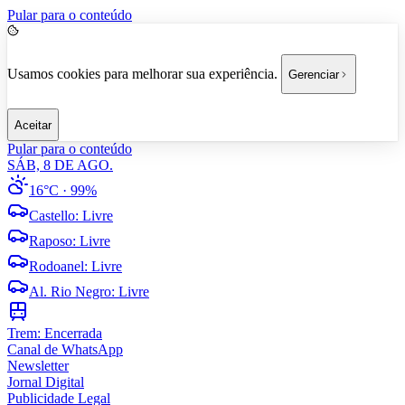
Pular para o conteúdo
Usamos cookies para melhorar sua experiência.
Gerenciar
Aceitar
Pular para o conteúdo
SÁB, 8 DE AGO.
16°C
· 99%
Castello
:
Livre
Raposo
:
Livre
Rodoanel
:
Livre
Al. Rio Negro
:
Livre
Trem:
Encerrada
Canal de WhatsApp
Newsletter
Jornal Digital
Publicidade Legal