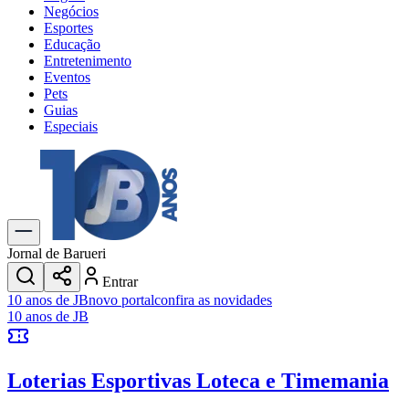
Negócios
Esportes
Educação
Entretenimento
Eventos
Pets
Guias
Especiais
Explore Tudo
Últimas Notícias
Previsão do Tempo
Trânsito e Rotas
Dia a Dia & Lazer
Jornal de Barueri
Transportes
Entrar
Gastronomia
10 anos de JB
novo portal
confira as novidades
Cinema & Shows
10 anos de JB
Jogos
Novo
Para Sua Empresa
Loterias Esportivas
Loteca e Timemania
Anuncie no Portal
Cadastrar Empresa