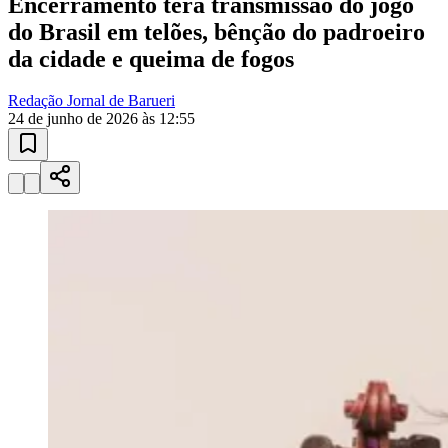
10 anos de JB
novo portal
confira as novidades
10 anos de JB
Atletismo e Corridas
provas regionais
Calendário de corridas, resultados de provas e atletas destaque de
Barueri.
01
/
03
Ver calendário
Atletismo e Corridas
Campeonatos ao Vivo
Loterias Esportivas
Publicidade
Anuncie Aqui
Seguir
Cultura
2
min de leitura
Cultura
Arraiá de Barueri termina nesta quarta-
feira (24) com show de Lucy Alves
Encerramento terá transmissão do jogo