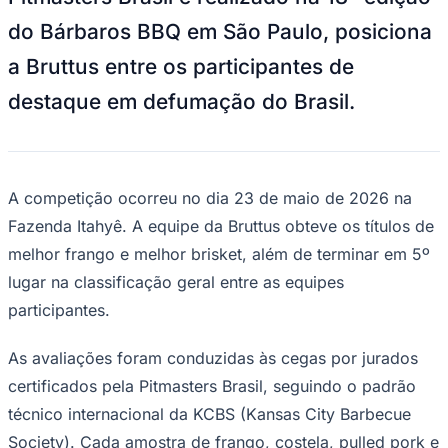
Bruttus Burguer
—
Foto:
Divulgação
A cidade de Osasco registra um feito no
cenário gastronômico nacional. A Bruttus
Goiás
Burger, estabelecimento de churrasco
americano fundado em 2015, sagra-se
dupla campeã nacional nas categorias
frango e brisket no Smoker Gladiators
2026. O evento, chancelado pela
Pitmasters Brasil e realizado na 18ª edição