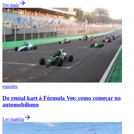
Ver mais
esportes
Do rental kart à Fórmula Vee: como começar no
automobilismo
Flamengo
Ler matéria