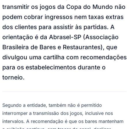
NBA
transmitir os jogos da Copa do Mundo não
NFL
Fórmula 1
podem cobrar ingressos nem taxas extras
UFC
Tênis (ATP)
dos clientes para assistir às partidas. A
MLB
NHL
orientação é da Abrasel-SP (Associação
Atletismo
Vôlei
Brasileira de Bares e Restaurantes), que
NBB
divulgou uma cartilha com recomendações
Competições de Futebol
para os estabelecimentos durante o
Brasileirão Série A
Brasileirão Série B
torneio.
Paulistão
Copa do Brasil
Libertadores
Sul-Americana
Copa América
Segundo a entidade, também não é permitido
Champions League
Premier League
interromper a transmissão dos jogos, inclusive nos
La Liga
Bundesliga
intervalos. A recomendação é que os bares mantenham
Mundial 2026