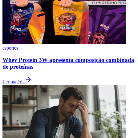
Fluminense
esportes
Whey Protein 3W apresenta composição combinada
de proteínas
Ler matéria