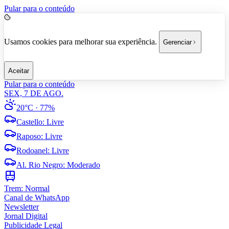
Pular para o conteúdo
Usamos cookies para melhorar sua experiência.
Gerenciar
Aceitar
Pular para o conteúdo
SEX, 7 DE AGO.
20°C
· 77%
Castello
:
Livre
Raposo
:
Livre
Rodoanel
:
Livre
Al. Rio Negro
:
Moderado
Trem:
Normal
Canal de WhatsApp
Newsletter
Jornal Digital
Publicidade Legal