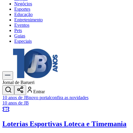
Negócios
Esportes
Educação
Entretenimento
Eventos
Pets
Guias
Especiais
Explore Tudo
Últimas Notícias
Previsão do Tempo
Trânsito e Rotas
Dia a Dia & Lazer
Jornal de Barueri
Transportes
Entrar
Gastronomia
10 anos de JB
novo portal
confira as novidades
Cinema & Shows
10 anos de JB
Jogos
Novo
Para Sua Empresa
Loterias Esportivas
Loteca e Timemania
Anuncie no Portal
Cadastrar Empresa