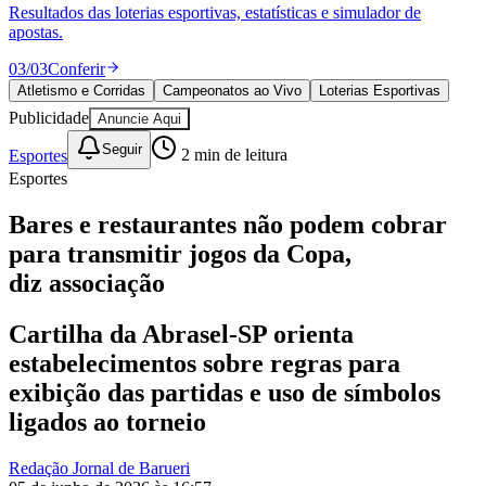
Divulgar Vagas
Novo
Resultados das loterias esportivas, estatísticas e simulador de
Publicidade Legal
apostas.
Política
03
/
03
Conferir
Eleições
Atletismo e Corridas
Campeonatos ao Vivo
Loterias Esportivas
Esportes
Publicidade
Anuncie Aqui
Saúde
Segurança
Seguir
Esportes
2
min de leitura
Cultura
Esportes
Meio Ambiente
Obras
Educação
Bares e restaurantes não podem cobrar
para transmitir jogos da Copa,
Bairros de Barueri
diz associação
Selecione sua região
Para notícias da sua região
Cartilha da Abrasel-SP orienta
Aldeia
Aldeia da Serra
Aldeia de Barueri
Alphaville
Bairro
estabelecimentos sobre regras para
Jubran
Belval
Bethaville
Boa
exibição das partidas e uso de símbolos
Vista
Califórnia
Carapicuíba
Centro
Chácaras Marco
Cidades da
Região
Cotia
Cruz Preta
Engenho Novo
Fazenda
ligados ao torneio
Militar
Itapevi
Jandira
Jardim Audir
Jardim Belval
Jardim
Califórnia
Jardim dos Altos
Jardim dos Camargos
Jardim
Redação Jornal de Barueri
Esperança
Jardim Graziela
Jardim Iracema
Jardim Itaquiti
Jardim