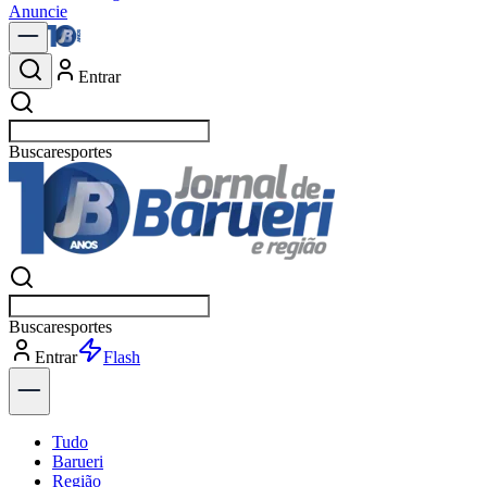
Anuncie
Entrar
Buscar
política
Buscar
política
Entrar
Explorar
Tudo
Barueri
Região