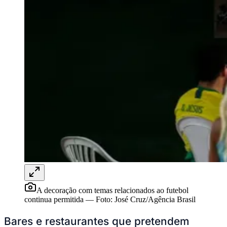
Rocha
Francisco Morato
Taboão da Serra
Embu das Artes
São Roque
Para Sua Empresa
Anuncie Regional
Guia de Empresas
Vagas na Região
Novo
Hub de Negócios
Guia Comercial
Selo Verificado
Portal Educacional
Agenda de Vestibulares
Vagas de Emprego
Concursos
Panorama Econômico
Panorama Econômico
Para Sua Empresa
Anuncie no Portal
A decoração com temas relacionados ao futebol
Verificar Empresa
Novo
continua permitida
—
Foto:
José Cruz/Agência Brasil
Anunciar Vagas
Novo
Publicidade Legal
Bares e restaurantes que pretendem