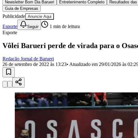
Copa do Brasil
Libertadores
Sul-Americana
Copa América
Champions League
Premier League
La Liga
Bundesliga
Mundial 2026
Times - Ir direto