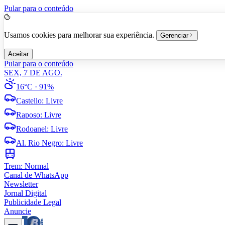
Pular para o conteúdo
Usamos cookies para melhorar sua experiência.
Gerenciar
Aceitar
Pular para o conteúdo
SEX, 7 DE AGO.
16°C
· 91%
Castello
:
Livre
Raposo
:
Livre
Rodoanel
:
Livre
Al. Rio Negro
:
Livre
Trem:
Normal
Canal de WhatsApp
Newsletter
Jornal Digital
Publicidade Legal
Anuncie