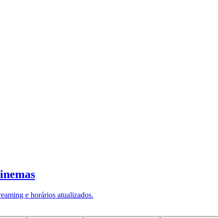
a)
—
Foto:
volei osasco barueri
no último dia 23, no Ginásio José Liberatti (Osasco). O resultado do jo
9, 25/15 e 25/11, no encerramento da fase de classificação do Campeon
nais, que começam dia 1 de outubro.rnrn
Patrocínio
rnA Veloe, marca esp
para a temporada 2022-23, que começa com o Campeonato Paulista e te
be.rnrn rnrn
ínio
Veloe
Capa
Vôlei
Destaque