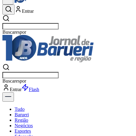
Entrar
Buscar
esportes
Buscar
esportes
Entrar
Flash
Tudo
Barueri
Região
Negócios
Esportes