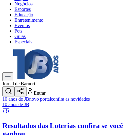
Negócios
Esportes
Educação
Entretenimento
Eventos
Pets
Guias
Especiais
Explore Tudo
Últimas Notícias
Previsão do Tempo
Trânsito e Rotas
Dia a Dia & Lazer
Jornal de Barueri
Transportes
Entrar
Gastronomia
10 anos de JB
novo portal
confira as novidades
Cinema & Shows
10 anos de JB
Jogos
Novo
Para Sua Empresa
Resultados das Loterias
confira se você
Anuncie no Portal
Cadastrar Empresa
ganhou