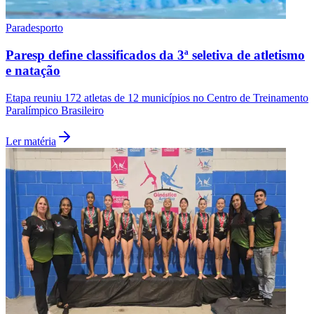
Paradesporto
Paresp define classificados da 3ª seletiva de atletismo
e natação
Etapa reuniu 172 atletas de 12 municípios no Centro de Treinamento
Paralímpico Brasileiro
Ler matéria
São Paulo