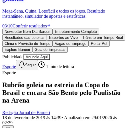
Divulgar Vagas
Novo
Publicidade Legal
Mega-Sena, Quina, Lotofácil e todos os jogos. Resultado
instantâneo, simulador de apostas e estatísticas.
Política
Eleições
03
/
10
Conferir resultados
Esportes
Saúde
Newsletter Bom Dia Barueri
Entretenimento Completo
Segurança
Resultados das Loterias
Esportes ao Vivo
Trânsito em Tempo Real
Cultura
Clima e Previsão do Tempo
Vagas de Emprego
Portal Pet
Meio Ambiente
Explore Barueri
Guia de Empresas
Obras
Publicidade
Anuncie Aqui
Educação
Seguir
Esporte
1
min de leitura
Bairros de Barueri
Esporte
Selecione sua região
Para notícias da sua região
Rubrão goleia na estreia da Copa do
Brasil e encara São Bento pelo Paulistão
Aldeia
Aldeia da Serra
Aldeia de Barueri
Alphaville
Bairro
Jubran
Belval
Bethaville
Boa
na Arena
Vista
Califórnia
Carapicuíba
Centro
Chácaras Marco
Cidades da
Região
Cotia
Cruz Preta
Engenho Novo
Fazenda
Redação Jornal de Barueri
Militar
Itapevi
Jandira
Jardim Audir
Jardim Belval
Jardim
18 de fevereiro de 2019 às 14:39
• Atualizado em
29/01/2026 às
Califórnia
Jardim dos Altos
Jardim dos Camargos
Jardim
02:29
Esperança
Jardim Graziela
Jardim Iracema
Jardim Itaquiti
Jardim