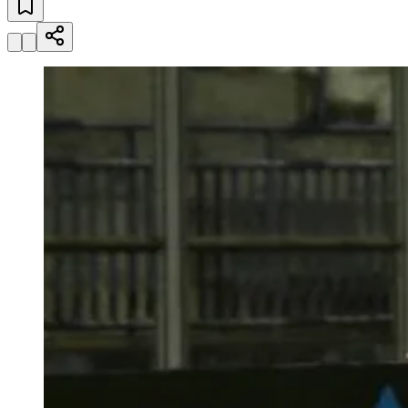
Julio
Jardim Líbano
Jardim Maria Cristina
Jardim Maria Helena
Jardim
Mutinga
Jardim Paraíso
Jardim Paulista
Jardim Reginalice
Jardim São
Luís
Jardim São Pedro
Jardim São Silvestre
Jardim Silveira
Jardim
Tupã
Jardim Tupanci
Mutinga
Nova Aldeinha
Osasco
Parque dos
Camargos
Parque Imperial
Parque Santa Luzia
Parque Viana
Pirapora
do Bom Jesus
Recanto Phrynéa
Santana de
Parnaíba
Silveira
Tamboré
Vale do Sol
Vila Barros
Vila Boa Vista
Vila
do Conde
Vila Engenho Novo
Vila Márcia
Vila Nossa Sra. da
Escada
Vila Porto
Votupoca
Para Sua Empresa
Anuncie no Portal
Guia de Empresas
Divulgar Vagas
Novo
Publicidade Legal
Negócios Regionais
Turismo
Segurança Regional
Hospitais Estaduais
Parques & Represas
Cidades da Região
Santana de Parnaíba
Osasco
Carapicuíba
Jandira
Itapevi
Cotia
Pirapora
do Bom Jesus
Araçariguama
Cajamar
Caieiras
Franco da