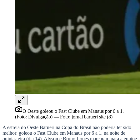
Rocha
Francisco Morato
Taboão da Serra
Embu das Artes
São Roque
Para Sua Empresa
Anuncie Regional
Guia de Empresas
Vagas na Região
Novo
Hub de Negócios
Guia Comercial
Selo Verificado
Portal Educacional
Agenda de Vestibulares
Vagas de Emprego
Concursos
Panorama Econômico
Panorama Econômico
Para Sua Empresa
O Oeste goleou o Fast Clube em Manaus por 6 a 1.
Anuncie no Portal
(Foto: Divulgação)
—
Foto:
jornal barueri site (8)
Verificar Empresa
Novo
Anunciar Vagas
Novo
A estreia do Oeste Barueri na Copa do Brasil não poderia ter sido
Publicidade Legal
melhor: goleou o Fast Clube em Manaus por 6 a 1, na noite de
quinta-feira (dia 14). Alyson e Bruno Lopes marcaram para a equipe