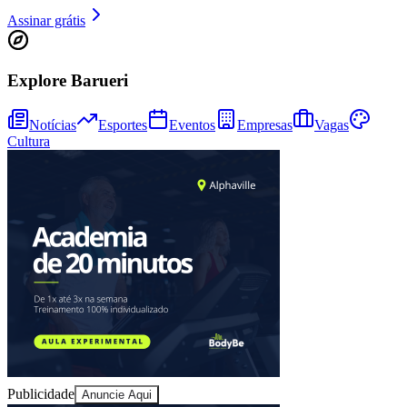
Assinar grátis
Explore Barueri
Notícias
Esportes
Eventos
Empresas
Vagas
Cultura
Athletico-PR
Publicidade
Anuncie Aqui