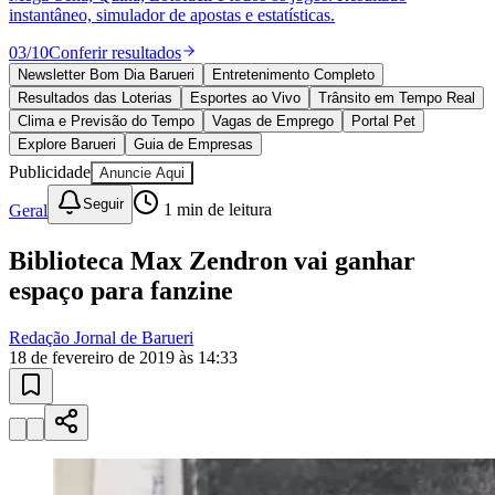
10 anos de JB
novo portal
confira as novidades
10 anos de JB
Esportes ao Vivo
placares e tabelas
Vitória
atualizadas
Paulistão, Brasileirão, Champions League e mais. Placar em tempo