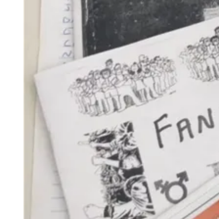
real, classificação e notícias esportivas.
04
/
10
Acompanhar jogos
Newsletter Bom Dia Barueri
Entretenimento Completo
Resultados das Loterias
Esportes ao Vivo
Trânsito em Tempo Real
Clima e Previsão do Tempo
Vagas de Emprego
Portal Pet
Explore Barueri
Guia de Empresas
Publicidade
Anuncie Aqui
Seguir
Geral
1
min de leitura
Biblioteca Max Zendron vai ganhar
espaço para fanzine
Redação Jornal de Barueri
18 de fevereiro de 2019 às 14:33