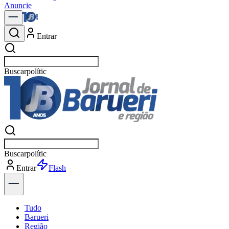
Anuncie
Entrar
Buscar
notícias e
Buscar
notícias e
Entrar
Explorar
Tudo
Barueri
Região