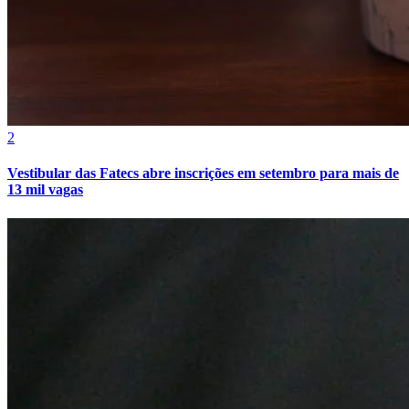
2
Vestibular das Fatecs abre inscrições em setembro para mais de
13 mil vagas