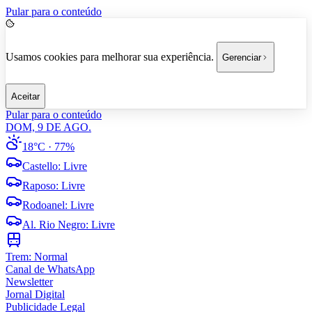
Pular para o conteúdo
Usamos cookies para melhorar sua experiência.
Gerenciar
Aceitar
Pular para o conteúdo
DOM, 9 DE AGO.
18°C
· 77%
Castello
:
Livre
Raposo
:
Livre
Rodoanel
:
Livre
Al. Rio Negro
:
Livre
Trem:
Normal
Canal de WhatsApp
Newsletter
Jornal Digital
Publicidade Legal