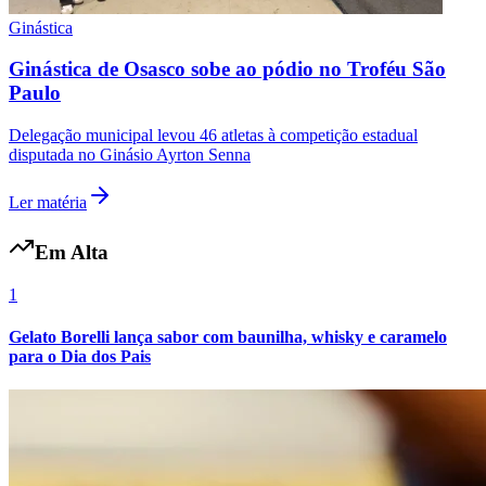
Ginástica
Ginástica de Osasco sobe ao pódio no Troféu São
Paulo
Delegação municipal levou 46 atletas à competição estadual
disputada no Ginásio Ayrton Senna
Ler matéria
Em Alta
1
Gelato Borelli lança sabor com baunilha, whisky e caramelo
Santos
para o Dia dos Pais