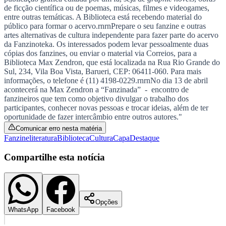
Juventude
Além da Gibiteka, o local dividirá espaço com
fanzines de autores de várias partes do Brasil e do
mundo. (Foto: Divulgação)
—
Foto:
jornal barueri site
(7)
"A Biblioteca Professor Max Zendron ganhará em abril um espaço
dedicado ao fanzine, a “Fanzinoteka”. Além da Gibiteka, o local
dividirá espaço com fanzines de autores de várias partes do Brasil e
do mundo. A Max Zendron já começou a receber exemplares e a
participação está aberta a todos.rnrnA palavra fanzine nasceu da
redução fônica da expressão
fanatic magazine
. Trata-se de uma
publicação gráfica editada por um fã, seja de
graphic novels
, obras