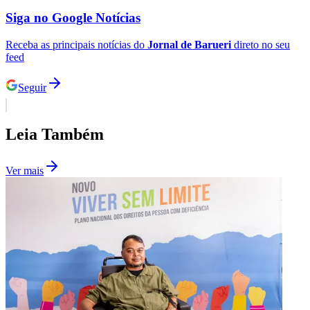
de ficção científica ou de poemas, músicas, filmes e videogames,
entre outras temáticas. A Biblioteca está recebendo material do
público para formar o acervo.rnrnPrepare o seu fanzine e outras
artes alternativas de cultura independente para fazer parte do acervo
da Fanzinoteka. Os interessados podem levar pessoalmente duas
cópias dos fanzines, ou enviar o material via Correios, para a
Biblioteca Max Zendron, que está localizada na Rua Rio Grande do
Sul, 234, Vila Boa Vista, Barueri, CEP: 06411-060. Para mais
informações, o telefone é (11) 4198-0229.rnrnNo dia 13 de abril
Ceará
acontecerá na Max Zendron a “Fanzinada” - encontro de
fanzineiros que tem como objetivo divulgar o trabalho dos
participantes, conhecer novas pessoas e trocar ideias, além de ter
oportunidade de fazer intercâmbio entre outros autores."
Comunicar erro nesta matéria
Fanzine
literatura
Biblioteca
Cultura
Capa
Destaque
Compartilhe esta notícia
Opções
WhatsApp
Facebook