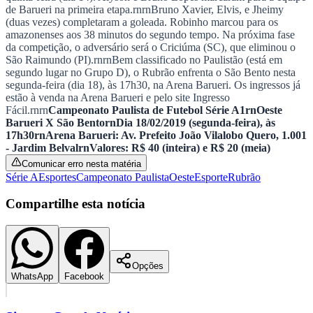
NBA
de Barueri na primeira etapa.rnrnBruno Xavier, Elvis, e Jheimy
NFL
(duas vezes) completaram a goleada. Robinho marcou para os
Fórmula 1
amazonenses aos 38 minutos do segundo tempo. Na próxima fase
UFC
da competição, o adversário será o Criciúma (SC), que eliminou o
Tênis (ATP)
São Raimundo (PI).rnrnBem classificado no Paulistão (está em
MLB
segundo lugar no Grupo D), o Rubrão enfrenta o São Bento nesta
NHL
segunda-feira (dia 18), às 17h30, na Arena Barueri. Os ingressos já
Atletismo
estão à venda na Arena Barueri e pelo site Ingresso
Vôlei
Fácil.rnrn
Campeonato Paulista de Futebol Série A1rnOeste
NBB
Barueri X São BentornDia 18/02/2019 (segunda-feira), às
17h30rnArena Barueri: Av. Prefeito João Vilalobo Quero, 1.001
Competições de Futebol
- Jardim BelvalrnValores: R$ 40 (inteira) e R$ 20 (meia)
Comunicar erro nesta matéria
Brasileirão Série A
Série A
Esportes
Campeonato Paulista
Oeste
Esporte
Rubrão
Brasileirão Série B
Paulistão
Compartilhe esta notícia
Copa do Brasil
Libertadores
Sul-Americana
Copa América
Champions League
Premier League
Opções
WhatsApp
Facebook
La Liga
Bundesliga
Mundial 2026