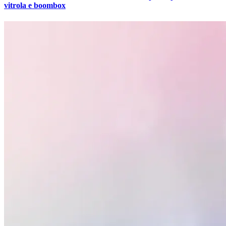
vitrola e boombox
Vasco