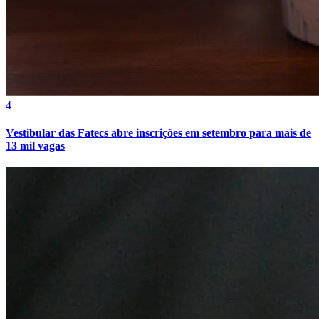
4
Fortaleza
Vestibular das Fatecs abre inscrições em setembro para mais de
13 mil vagas