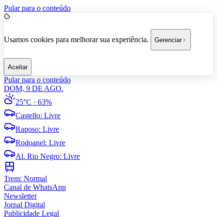
Pular para o conteúdo
Usamos cookies para melhorar sua experiência.
Gerenciar
Aceitar
Pular para o conteúdo
DOM, 9 DE AGO.
25°C
· 63%
Castello
:
Livre
Raposo
:
Livre
Rodoanel
:
Livre
Al. Rio Negro
:
Livre
Trem:
Normal
Canal de WhatsApp
Newsletter
Jornal Digital
Publicidade Legal