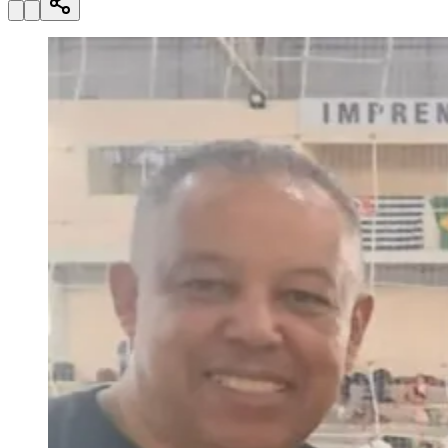
Julio
Jardim Líbano
Jardim Maria Cristina
Jardim Maria Helena
Jardim
Mutinga
Jardim Paraíso
Jardim Paulista
Jardim Reginalice
Jardim São
Luís
Jardim São Pedro
Jardim São Silvestre
Jardim Silveira
Jardim
Tupã
Jardim Tupanci
Mutinga
Nova Aldeinha
Osasco
Parque dos
Camargos
Parque Imperial
Parque Santa Luzia
Parque Viana
Pirapora
do Bom Jesus
Recanto Phrynéa
Santana de
Parnaíba
Silveira
Tamboré
Vale do Sol
Vila Barros
Vila Boa Vista
Vila
do Conde
Vila Engenho Novo
Vila Márcia
Vila Nossa Sra. da
Escada
Vila Porto
Votupoca
Para Sua Empresa
Anuncie no Portal
Guia de Empresas
Divulgar Vagas
Novo
Publicidade Legal
Negócios Regionais
Turismo
Segurança Regional
Hospitais Estaduais
Parques & Represas
Cidades da Região
Santana de Parnaíba
Osasco
Carapicuíba
Jandira
Itapevi
Cotia
Pirapora
do Bom Jesus
Araçariguama
Cajamar
Caieiras
Franco da