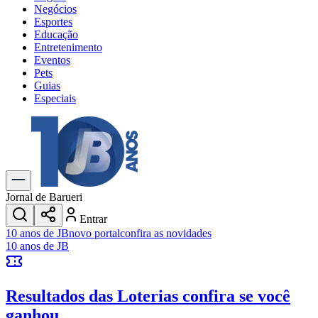
Negócios
Esportes
Educação
Entretenimento
Eventos
Pets
Guias
Especiais
Explore Tudo
Últimas Notícias
Previsão do Tempo
Trânsito e Rotas
Dia a Dia & Lazer
Jornal de Barueri
Transportes
Entrar
Gastronomia
10 anos de JB
novo portal
confira as novidades
Cinema & Shows
10 anos de JB
Jogos
Novo
Para Sua Empresa
Resultados das Loterias
confira se você
Anuncie no Portal
Cadastrar Empresa
ganhou