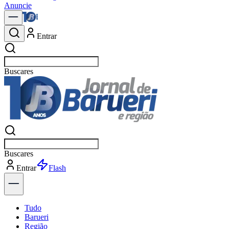
Anuncie
Entrar
Buscar
po
Buscar
po
Entrar
Explorar
Tudo
Barueri
Região