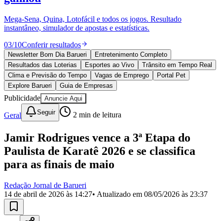
Divulgar Vagas
Novo
Publicidade Legal
Mega-Sena, Quina, Lotofácil e todos os jogos. Resultado
instantâneo, simulador de apostas e estatísticas.
Política
Eleições
03
/
10
Conferir resultados
Esportes
Saúde
Newsletter Bom Dia Barueri
Entretenimento Completo
Segurança
Resultados das Loterias
Esportes ao Vivo
Trânsito em Tempo Real
Cultura
Clima e Previsão do Tempo
Vagas de Emprego
Portal Pet
Meio Ambiente
Explore Barueri
Guia de Empresas
Obras
Publicidade
Anuncie Aqui
Educação
Seguir
Geral
2
min de leitura
Bairros de Barueri
Jamir Rodrigues vence a 3ª Etapa do
Selecione sua região
Para notícias da sua região
Paulista de Karatê 2026 e se classifica
Aldeia
Aldeia da Serra
Aldeia de Barueri
Alphaville
Bairro
para as finais de maio
Jubran
Belval
Bethaville
Boa
Vista
Califórnia
Carapicuíba
Centro
Chácaras Marco
Cidades da
Redação Jornal de Barueri
Região
Cotia
Cruz Preta
Engenho Novo
Fazenda
14 de abril de 2026 às 14:27
• Atualizado em
08/05/2026 às 23:37
Militar
Itapevi
Jandira
Jardim Audir
Jardim Belval
Jardim
Califórnia
Jardim dos Altos
Jardim dos Camargos
Jardim
Esperança
Jardim Graziela
Jardim Iracema
Jardim Itaquiti
Jardim