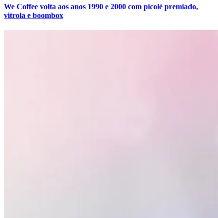
We Coffee volta aos anos 1990 e 2000 com picolé premiado,
vitrola e boombox
Vasco