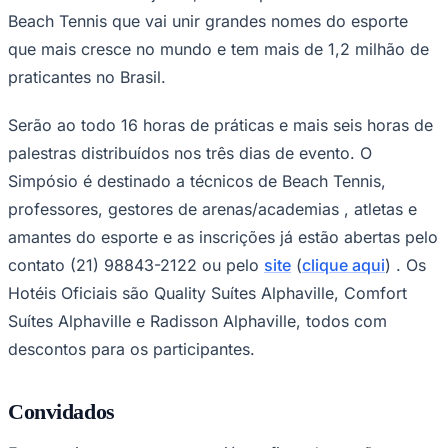
NBA
Beach Tennis que vai unir grandes nomes do esporte
NFL
Fórmula 1
que mais cresce no mundo e tem mais de 1,2 milhão de
UFC
praticantes no Brasil.
Tênis (ATP)
MLB
NHL
Serão ao todo 16 horas de práticas e mais seis horas de
Atletismo
palestras distribuídos nos três dias de evento. O
Vôlei
NBB
Simpósio é destinado a técnicos de Beach Tennis,
Competições de Futebol
professores, gestores de arenas/academias , atletas e
amantes do esporte e as inscrições já estão abertas pelo
Brasileirão Série A
Brasileirão Série B
contato (21) 98843-2122 ou pelo
site
(
clique aqui
) . Os
Paulistão
Hotéis Oficiais são Quality Suítes Alphaville, Comfort
Copa do Brasil
Libertadores
Suítes Alphaville e Radisson Alphaville, todos com
Sul-Americana
Copa América
descontos para os participantes.
Champions League
Premier League
La Liga
Convidados
Bundesliga
Mundial 2026