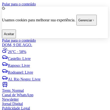
Pular para o conteúdo
Usamos cookies para melhorar sua experiência.
Gerenciar
Aceitar
Pular para o conteúdo
DOM, 9 DE AGO.
26°C
· 58%
Castello
:
Livre
Raposo
:
Livre
Rodoanel
:
Livre
Al. Rio Negro
:
Livre
Trem:
Normal
Canal de WhatsApp
Newsletter
Jornal Digital
Publicidade Legal