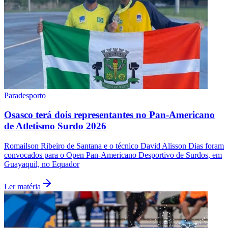
Paradesporto
Osasco terá dois representantes no Pan-Americano
de Atletismo Surdo 2026
Romailson Ribeiro de Santana e o técnico David Alisson Dias foram
convocados para o Open Pan-Americano Desportivo de Surdos, em
Guayaquil, no Equador
Ler matéria
Flamengo