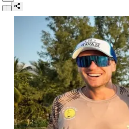
Julio
Jardim Líbano
Jardim Maria Cristina
Jardim Maria Helena
Jardim
Mutinga
Jardim Paraíso
Jardim Paulista
Jardim Reginalice
Jardim São
Luís
Jardim São Pedro
Jardim São Silvestre
Jardim Silveira
Jardim
Tupã
Jardim Tupanci
Mutinga
Nova Aldeinha
Osasco
Parque dos
Camargos
Parque Imperial
Parque Santa Luzia
Parque Viana
Pirapora
do Bom Jesus
Recanto Phrynéa
Santana de
Parnaíba
Silveira
Tamboré
Vale do Sol
Vila Barros
Vila Boa Vista
Vila
do Conde
Vila Engenho Novo
Vila Márcia
Vila Nossa Sra. da
Escada
Vila Porto
Votupoca
Para Sua Empresa
Anuncie no Portal
Guia de Empresas
Divulgar Vagas
Novo
Publicidade Legal
Negócios Regionais
Turismo
Segurança Regional
Hospitais Estaduais
Parques & Represas
Cidades da Região
Santana de Parnaíba
Osasco
Carapicuíba
Jandira
Itapevi
Cotia
Pirapora
do Bom Jesus
Araçariguama
Cajamar
Caieiras
Franco da