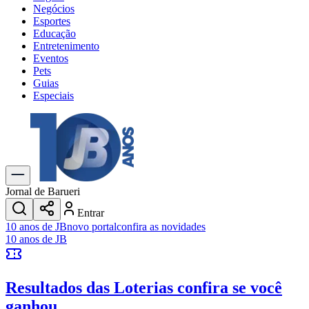
Negócios
Esportes
Educação
Entretenimento
Eventos
Pets
Guias
Especiais
Explore Tudo
Últimas Notícias
Previsão do Tempo
Trânsito e Rotas
Dia a Dia & Lazer
Jornal de Barueri
Transportes
Entrar
Gastronomia
10 anos de JB
novo portal
confira as novidades
Cinema & Shows
10 anos de JB
Jogos
Novo
Para Sua Empresa
Resultados das Loterias
confira se você
Anuncie no Portal
Cadastrar Empresa
ganhou