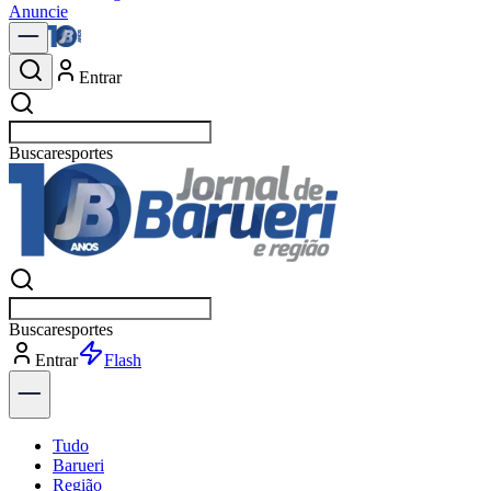
Anuncie
Entrar
Buscar
política
Buscar
política
Entrar
Explorar
Tudo
Barueri
Região