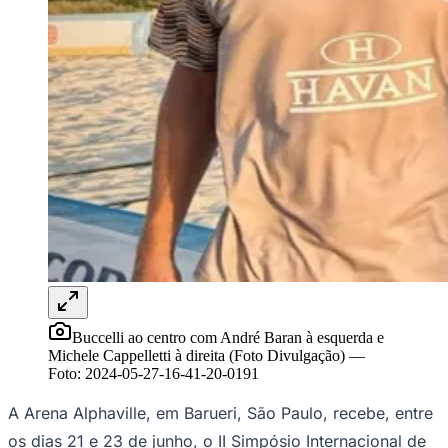
Rocha
Francisco Morato
Taboão da Serra
Embu das Artes
São Roque
Para Sua Empresa
Anuncie Regional
Guia de Empresas
Vagas na Região
Novo
Hub de Negócios
Guia Comercial
Selo Verificado
Portal Educacional
Agenda de Vestibulares
Vagas de Emprego
Concursos
Panorama Econômico
Panorama Econômico
Para Sua Empresa
Buccelli ao centro com André Baran à esquerda e
Michele Cappelletti à direita (Foto Divulgação)
—
Anuncie no Portal
Foto:
2024-05-27-16-41-20-0191
Verificar Empresa
Novo
Anunciar Vagas
Novo
A Arena Alphaville, em Barueri, São Paulo, recebe, entre
Publicidade Legal
os dias 21 e 23 de junho, o II Simpósio Internacional de