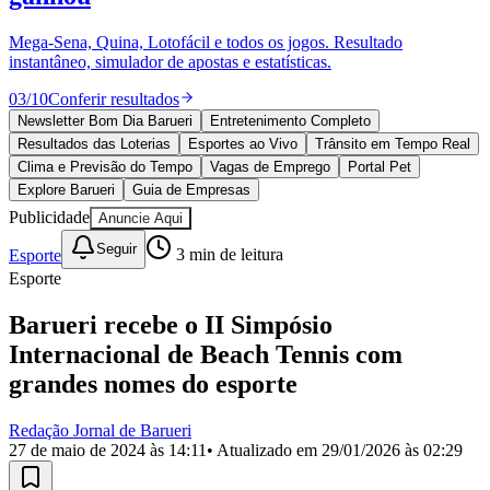
Divulgar Vagas
Novo
Publicidade Legal
Mega-Sena, Quina, Lotofácil e todos os jogos. Resultado
instantâneo, simulador de apostas e estatísticas.
Política
Eleições
03
/
10
Conferir resultados
Esportes
Saúde
Newsletter Bom Dia Barueri
Entretenimento Completo
Segurança
Resultados das Loterias
Esportes ao Vivo
Trânsito em Tempo Real
Cultura
Clima e Previsão do Tempo
Vagas de Emprego
Portal Pet
Meio Ambiente
Explore Barueri
Guia de Empresas
Obras
Publicidade
Anuncie Aqui
Educação
Seguir
Esporte
3
min de leitura
Bairros de Barueri
Esporte
Selecione sua região
Para notícias da sua região
Barueri recebe o II Simpósio
Internacional de Beach Tennis com
Aldeia
Aldeia da Serra
Aldeia de Barueri
Alphaville
Bairro
Jubran
Belval
Bethaville
Boa
grandes nomes do esporte
Vista
Califórnia
Carapicuíba
Centro
Chácaras Marco
Cidades da
Região
Cotia
Cruz Preta
Engenho Novo
Fazenda
Redação Jornal de Barueri
Militar
Itapevi
Jandira
Jardim Audir
Jardim Belval
Jardim
27 de maio de 2024 às 14:11
• Atualizado em
29/01/2026 às 02:29
Califórnia
Jardim dos Altos
Jardim dos Camargos
Jardim
Esperança
Jardim Graziela
Jardim Iracema
Jardim Itaquiti
Jardim