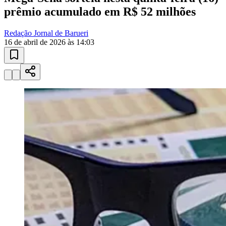
10 anos de JB
novo portal
confira as novidades
10 anos de JB
Juventude
Esportes ao Vivo
placares e tabelas
atualizadas
Paulistão, Brasileirão, Champions League e mais. Placar em tempo
real, classificação e notícias esportivas.
04
/
10
Acompanhar jogos
Newsletter Bom Dia Barueri
Entretenimento Completo
Resultados das Loterias
Esportes ao Vivo
Trânsito em Tempo Real
Clima e Previsão do Tempo
Vagas de Emprego
Portal Pet
Explore Barueri
Guia de Empresas
Publicidade
Anuncie Aqui
Seguir
Geral
1
min de leitura
Mega-Sena sorteia nesta quinta-feira (16)