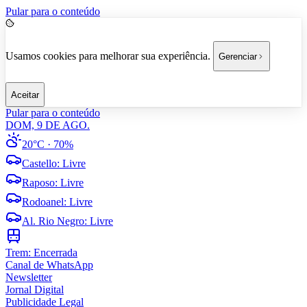
Pular para o conteúdo
Usamos cookies para melhorar sua experiência.
Gerenciar
Aceitar
Pular para o conteúdo
DOM, 9 DE AGO.
20°C
· 70%
Castello
:
Livre
Raposo
:
Livre
Rodoanel
:
Livre
Al. Rio Negro
:
Livre
Trem:
Encerrada
Canal de WhatsApp
Newsletter
Jornal Digital
Publicidade Legal