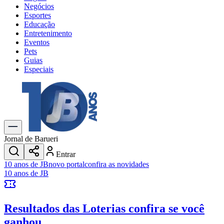
Negócios
Esportes
Educação
Entretenimento
Eventos
Pets
Guias
Especiais
Explore Tudo
Últimas Notícias
Previsão do Tempo
Trânsito e Rotas
Dia a Dia & Lazer
Jornal de Barueri
Transportes
Entrar
Gastronomia
10 anos de JB
novo portal
confira as novidades
Cinema & Shows
10 anos de JB
Jogos
Novo
Para Sua Empresa
Resultados das Loterias
confira se você
Anuncie no Portal
Cadastrar Empresa
ganhou