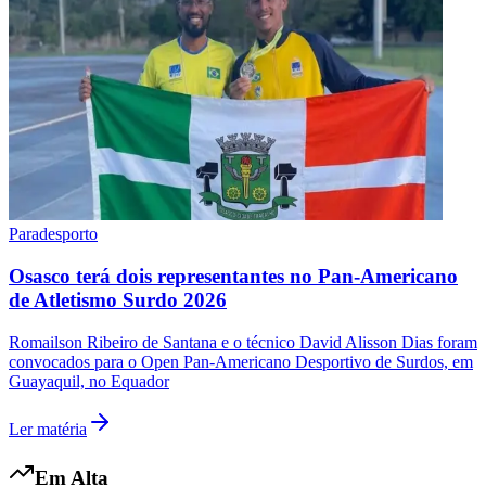
Paradesporto
Osasco terá dois representantes no Pan-Americano
de Atletismo Surdo 2026
Romailson Ribeiro de Santana e o técnico David Alisson Dias foram
convocados para o Open Pan-Americano Desportivo de Surdos, em
Guayaquil, no Equador
Ler matéria
Em Alta