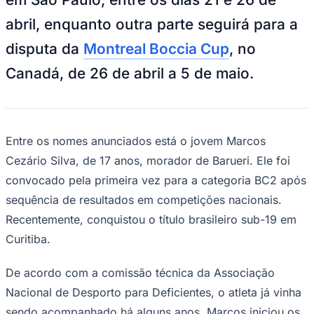
NBA
NFL
abril, enquanto outra parte seguirá para a
Fórmula 1
UFC
disputa da
Montreal Boccia Cup
, no
Tênis (ATP)
MLB
Canadá, de 26 de abril a 5 de maio.
NHL
Atletismo
Vôlei
NBB
Entre os nomes anunciados está o jovem Marcos
Competições de Futebol
Cezário Silva, de 17 anos, morador de Barueri. Ele foi
Brasileirão Série A
convocado pela primeira vez para a categoria BC2 após
Brasileirão Série B
Paulistão
sequência de resultados em competições nacionais.
Copa do Brasil
Libertadores
Recentemente, conquistou o título brasileiro sub-19 em
Sul-Americana
Curitiba.
Copa América
Champions League
Premier League
De acordo com a comissão técnica da Associação
La Liga
Nacional de Desporto para Deficientes, o atleta já vinha
Bundesliga
Mundial 2026
sendo acompanhado há alguns anos. Marcos iniciou os