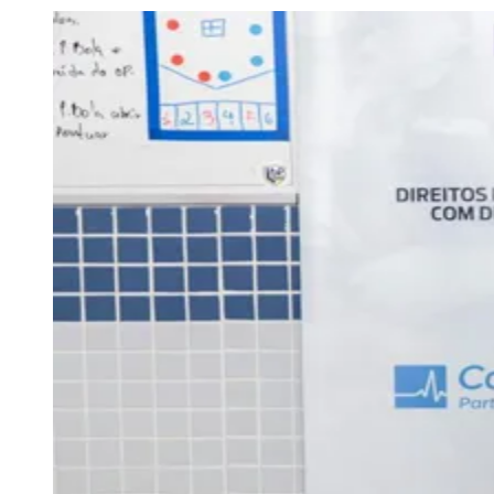
Julio
Jardim Líbano
Jardim Maria Cristina
Jardim Maria Helena
Jardim
Mutinga
Jardim Paraíso
Jardim Paulista
Jardim Reginalice
Jardim São
Luís
Jardim São Pedro
Jardim São Silvestre
Jardim Silveira
Jardim
Tupã
Jardim Tupanci
Mutinga
Nova Aldeinha
Osasco
Parque dos
Camargos
Parque Imperial
Parque Santa Luzia
Parque Viana
Pirapora
do Bom Jesus
Recanto Phrynéa
Santana de
Parnaíba
Silveira
Tamboré
Vale do Sol
Vila Barros
Vila Boa Vista
Vila
do Conde
Vila Engenho Novo
Vila Márcia
Vila Nossa Sra. da
Escada
Vila Porto
Votupoca
Para Sua Empresa
Anuncie no Portal
Guia de Empresas
Divulgar Vagas
Novo
Publicidade Legal
Negócios Regionais
Turismo
Segurança Regional
Hospitais Estaduais
Parques & Represas
Cidades da Região
Santana de Parnaíba
Osasco
Carapicuíba
Jandira
Itapevi
Cotia
Pirapora
do Bom Jesus
Araçariguama
Cajamar
Caieiras
Franco da