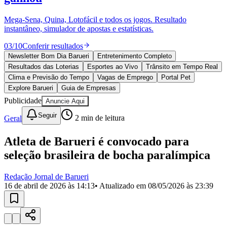
Divulgar Vagas
Novo
Publicidade Legal
Mega-Sena, Quina, Lotofácil e todos os jogos. Resultado
instantâneo, simulador de apostas e estatísticas.
Política
Eleições
03
/
10
Conferir resultados
Esportes
Saúde
Newsletter Bom Dia Barueri
Entretenimento Completo
Segurança
Resultados das Loterias
Esportes ao Vivo
Trânsito em Tempo Real
Cultura
Clima e Previsão do Tempo
Vagas de Emprego
Portal Pet
Meio Ambiente
Explore Barueri
Guia de Empresas
Obras
Publicidade
Anuncie Aqui
Educação
Seguir
Geral
2
min de leitura
Bairros de Barueri
Atleta de Barueri é convocado para
Selecione sua região
Para notícias da sua região
seleção brasileira de bocha paralímpica
Aldeia
Aldeia da Serra
Aldeia de Barueri
Alphaville
Bairro
Jubran
Belval
Bethaville
Boa
Redação Jornal de Barueri
Vista
Califórnia
Carapicuíba
Centro
Chácaras Marco
Cidades da
16 de abril de 2026 às 14:13
• Atualizado em
08/05/2026 às 23:39
Região
Cotia
Cruz Preta
Engenho Novo
Fazenda
Militar
Itapevi
Jandira
Jardim Audir
Jardim Belval
Jardim
Califórnia
Jardim dos Altos
Jardim dos Camargos
Jardim
Esperança
Jardim Graziela
Jardim Iracema
Jardim Itaquiti
Jardim