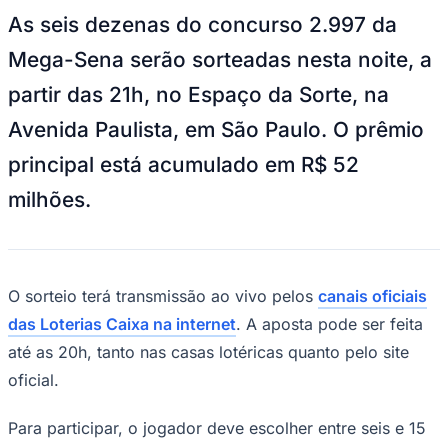
Goiás