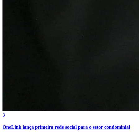
3
Atlético-MG
OneLink lança primeira rede social para o setor condominial