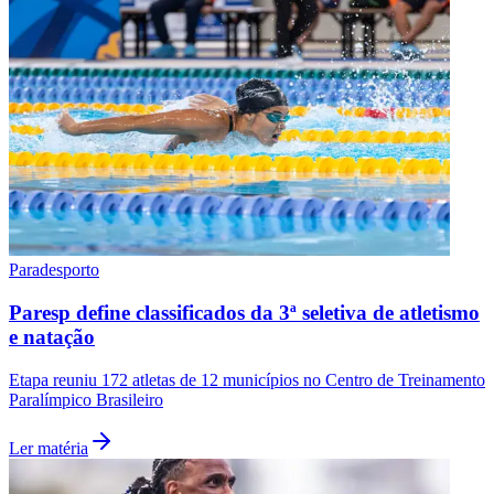
Paradesporto
Paresp define classificados da 3ª seletiva de atletismo
e natação
Santos
Etapa reuniu 172 atletas de 12 municípios no Centro de Treinamento
Paralímpico Brasileiro
Ler matéria