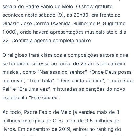
NBA
será a do Padre Fábio de Melo. O show gratuito
NFL
Fórmula 1
acontece neste sábado (9), às 20h30, em frente ao
UFC
Ginásio José Corrêa (Avenida Guilherme P. Guglielmo
Tênis (ATP)
MLB
1.000), onde haverá apresentações musicais até o dia
NHL
22. Confira a agenda completa abaixo.
Atletismo
Vôlei
NBB
O religioso trará clássicos e composições autorais que
Competições de Futebol
se tornaram sucesso ao longo de 25 anos de carreira
musical, como “Nas asas do senhor”, “Onde Deus possa
Brasileirão Série A
Brasileirão Série B
me ouvir”, “Trem bala”, “Deus cuida de mim”, “Tudo é do
Paulistão
Pai” e “Era uma vez”, misturadas às canções do novo
Copa do Brasil
Libertadores
espetáculo “Este sou eu”.
Sul-Americana
Copa América
Champions League
Ao todo, Padre Fábio de Melo já vendeu mais de 3
Premier League
milhões de cópias de CDs, além de 3,5 milhões de
La Liga
Bundesliga
livros. Em dezembro de 2019, entrou no ranking do
Mundial 2026