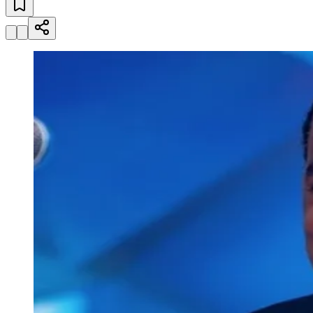
Julio
Jardim Líbano
Jardim Maria Cristina
Jardim Maria Helena
Jardim
Mutinga
Jardim Paraíso
Jardim Paulista
Jardim Reginalice
Jardim São
Luís
Jardim São Pedro
Jardim São Silvestre
Jardim Silveira
Jardim
Tupã
Jardim Tupanci
Mutinga
Nova Aldeinha
Osasco
Parque dos
Camargos
Parque Imperial
Parque Santa Luzia
Parque Viana
Pirapora
do Bom Jesus
Recanto Phrynéa
Santana de
Parnaíba
Silveira
Tamboré
Vale do Sol
Vila Barros
Vila Boa Vista
Vila
do Conde
Vila Engenho Novo
Vila Márcia
Vila Nossa Sra. da
Escada
Vila Porto
Votupoca
Para Sua Empresa
Anuncie no Portal
Guia de Empresas
Divulgar Vagas
Novo
Publicidade Legal
Negócios Regionais
Turismo
Segurança Regional
Hospitais Estaduais
Parques & Represas
Cidades da Região
Santana de Parnaíba
Osasco
Carapicuíba
Jandira
Itapevi
Cotia
Pirapora
do Bom Jesus
Araçariguama
Cajamar
Caieiras
Franco da