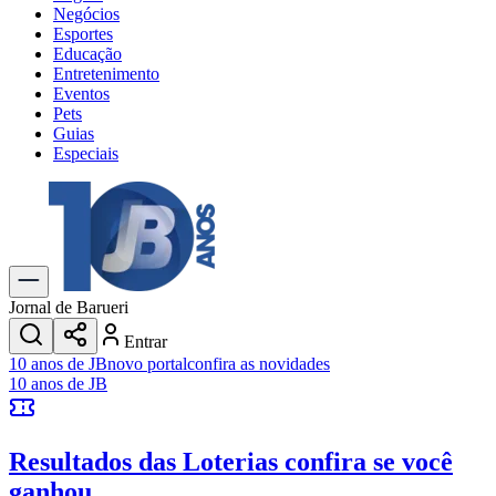
Negócios
Esportes
Educação
Entretenimento
Eventos
Pets
Guias
Especiais
Explore Tudo
Últimas Notícias
Previsão do Tempo
Trânsito e Rotas
Dia a Dia & Lazer
Jornal de Barueri
Transportes
Entrar
Gastronomia
10 anos de JB
novo portal
confira as novidades
Cinema & Shows
10 anos de JB
Jogos
Novo
Para Sua Empresa
Resultados das Loterias
confira se você
Anuncie no Portal
Cadastrar Empresa
ganhou