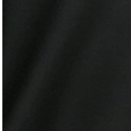
Atlético-MG