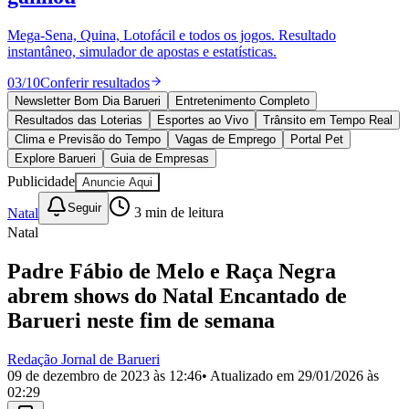
Divulgar Vagas
Novo
Publicidade Legal
Mega-Sena, Quina, Lotofácil e todos os jogos. Resultado
instantâneo, simulador de apostas e estatísticas.
Política
Eleições
03
/
10
Conferir resultados
Esportes
Saúde
Newsletter Bom Dia Barueri
Entretenimento Completo
Segurança
Resultados das Loterias
Esportes ao Vivo
Trânsito em Tempo Real
Cultura
Clima e Previsão do Tempo
Vagas de Emprego
Portal Pet
Meio Ambiente
Explore Barueri
Guia de Empresas
Obras
Publicidade
Anuncie Aqui
Educação
Seguir
Natal
3
min de leitura
Bairros de Barueri
Natal
Selecione sua região
Para notícias da sua região
Padre Fábio de Melo e Raça Negra
abrem shows do Natal Encantado de
Aldeia
Aldeia da Serra
Aldeia de Barueri
Alphaville
Bairro
Jubran
Belval
Bethaville
Boa
Barueri neste fim de semana
Vista
Califórnia
Carapicuíba
Centro
Chácaras Marco
Cidades da
Região
Cotia
Cruz Preta
Engenho Novo
Fazenda
Redação Jornal de Barueri
Militar
Itapevi
Jandira
Jardim Audir
Jardim Belval
Jardim
09 de dezembro de 2023 às 12:46
• Atualizado em
29/01/2026 às
Califórnia
Jardim dos Altos
Jardim dos Camargos
Jardim
02:29
Esperança
Jardim Graziela
Jardim Iracema
Jardim Itaquiti
Jardim