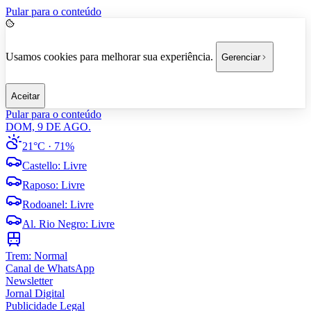
Pular para o conteúdo
Usamos cookies para melhorar sua experiência.
Gerenciar
Aceitar
Pular para o conteúdo
DOM, 9 DE AGO.
21°C
· 71%
Castello
:
Livre
Raposo
:
Livre
Rodoanel
:
Livre
Al. Rio Negro
:
Livre
Trem:
Normal
Canal de WhatsApp
Newsletter
Jornal Digital
Publicidade Legal