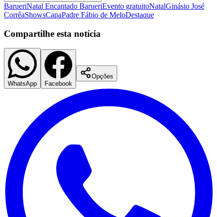
Barueri
Natal Encantado Barueri
Evento gratuito
Natal
Ginásio José
Corrêa
Shows
Capa
Padre Fábio de Melo
Destaque
Compartilhe esta notícia
Opções
WhatsApp
Facebook
São Paulo