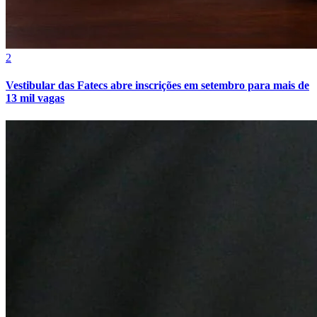
2
Vestibular das Fatecs abre inscrições em setembro para mais de
13 mil vagas
Internacional