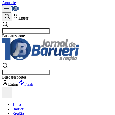
Anuncie
Entrar
Buscar
política
Buscar
política
Entrar
Explorar
Tudo
Barueri
Região