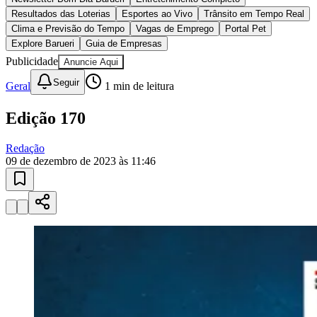
10 anos de JB
novo portal
confira as novidades
10 anos de JB
Goiás
Esportes ao Vivo
placares e tabelas
atualizadas
Paulistão, Brasileirão, Champions League e mais. Placar em tempo
real, classificação e notícias esportivas.
04
/
10
Acompanhar jogos
Newsletter Bom Dia Barueri
Entretenimento Completo