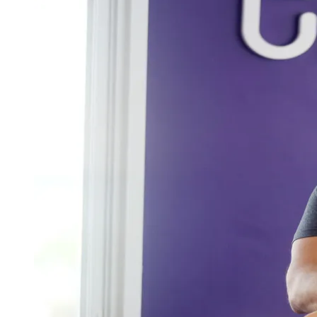
Publicidade Legal
Negócios Regionais
Turismo
Segurança Regional
Hospitais Estaduais
Parques & Represas
Cidades da Região
Santana de Parnaíba
Osasco
Carapicuíba
Jandira
Itapevi
Cotia
Pirapora 
Para Sua Empresa
Anuncie Regional
Guia de Empresas
Vagas na Região
Novo
Hub de Negócios
Guia Comercial
Selo Verificado
Portal Educacional
Agenda de Vestibulares
Vagas de Emprego
Concursos
Panorama Econômico