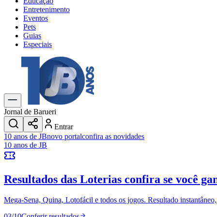
Educação
Entretenimento
Eventos
Pets
Guias
Especiais
Explore Tudo
Últimas Notícias
Previsão do Tempo
Trânsito e Rotas
Dia a Dia & Lazer
Jornal de Barueri
Transportes
Entrar
Gastronomia
10 anos de JB
novo portal
confira as novidades
Cinema & Shows
10 anos de JB
Jogos
Novo
Para Sua Empresa
Resultados das Loterias
confira se você ga
Anuncie no Portal
Cadastrar Empresa
Divulgar Vagas
Novo
Mega-Sena, Quina, Lotofácil e todos os jogos. Resultado instantâneo, s
Publicidade Legal
03
/
10
Conferir resultados