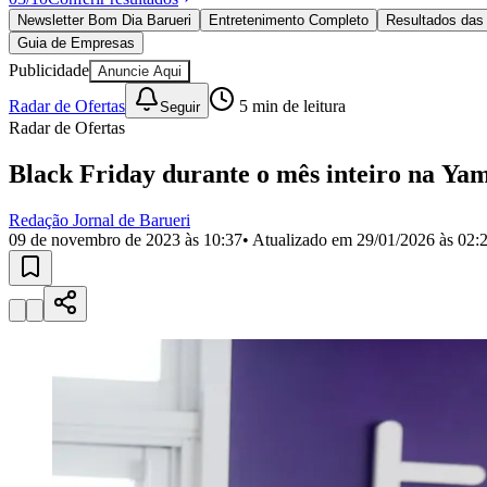
Política
Newsletter Bom Dia Barueri
Entretenimento Completo
Resultados das 
Eleições
Guia de Empresas
Esportes
Saúde
Publicidade
Anuncie Aqui
Segurança
Radar de Ofertas
5
min de leitura
Seguir
Cultura
Radar de Ofertas
Meio Ambiente
Obras
Educação
Black Friday durante o mês inteiro na Y
Bairros de Barueri
Redação Jornal de Barueri
09 de novembro de 2023 às 10:37
• Atualizado em
29/01/2026 às 02:
Selecione sua região
Para notícias da sua região
Aldeia
Aldeia da Serra
Aldeia de Barueri
Alphaville
Bairro Jubran
Belva
Militar
Itapevi
Jandira
Jardim Audir
Jardim Belval
Jardim Califórnia
Jard
Cristina
Jardim Maria Helena
Jardim Mutinga
Jardim Paraíso
Jardim Pau
Aldeinha
Osasco
Parque dos Camargos
Parque Imperial
Parque Santa L
Conde
Vila Engenho Novo
Vila Márcia
Vila Nossa Sra. da Escada
Vila
Para Sua Empresa
Anuncie no Portal
Guia de Empresas
Divulgar Vagas
Novo