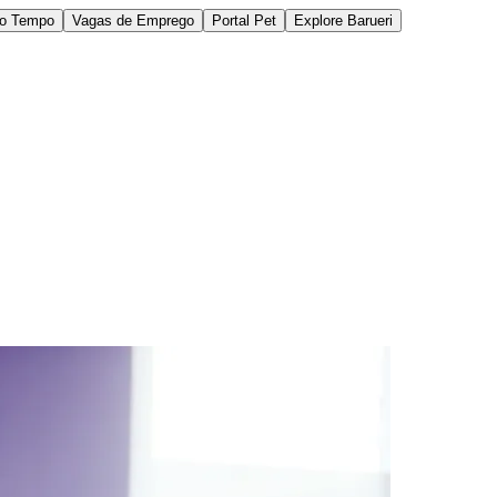
do Tempo
Vagas de Emprego
Portal Pet
Explore Barueri
des da Região
Cotia
Cruz Preta
Engenho Novo
Fazenda
im Iracema
Jardim Itaquiti
Jardim Julio
Jardim Líbano
Jardim Maria
vestre
Jardim Silveira
Jardim Tupã
Jardim Tupanci
Mutinga
Nova
arnaíba
Silveira
Tamboré
Vale do Sol
Vila Barros
Vila Boa Vista
Vila do