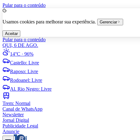
Pular para o conteúdo
Usamos cookies para melhorar sua experiência.
Gerenciar
Aceitar
Pular para o conteúdo
QUI, 6 DE AGO.
14°C
· 96%
Castello
:
Livre
Raposo
:
Livre
Rodoanel
:
Livre
Al. Rio Negro
:
Livre
Trem:
Normal
Canal de WhatsApp
Newsletter
Jornal Digital
Publicidade Legal
Anuncie