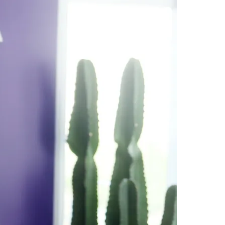
Morato
Taboão da Serra
Embu das Artes
São Roque