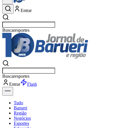
Entrar
Buscar
política
Buscar
política
Entrar
Flash
Tudo
Barueri
Região
Negócios
Esportes