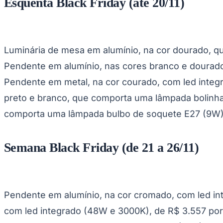
Esquenta Black Friday (até 20/11)
Copa do Brasil
Libertadores
Sul-Americana
Copa América
Champions League
Luminária de mesa em alumínio, na cor dourado, 
Premier League
La Liga
Pendente em alumínio, nas cores branco e dourad
Bundesliga
Mundial 2026
Pendente em metal, na cor courado, com led integr
Times - Ir direto
preto e branco, que comporta uma lâmpada bolinh
comporta uma lâmpada bulbo de soquete E27 (9W),
Semana Black Friday (de 21 a 26/11)
Pendente em alumínio, na cor cromado, com led in
com led integrado (48W e 3000K), de R$ 3.557 por