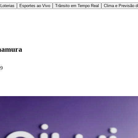
Loterias
Esportes ao Vivo
Trânsito em Tempo Real
Clima e Previsão 
amamura
29
l
Bethaville
Boa Vista
Califórnia
Carapicuíba
Centro
Chácaras Marco
Cida
im dos Altos
Jardim dos Camargos
Jardim Esperança
Jardim Graziela
Jard
lista
Jardim Reginalice
Jardim São Luís
Jardim São Pedro
Jardim São Sil
uzia
Parque Viana
Pirapora do Bom Jesus
Recanto Phrynéa
Santana de P
 Porto
Votupoca