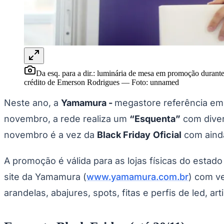
Panorama Econômico
Para Sua Empresa
Anuncie no Portal
Verificar Empresa
Novo
Anunciar Vagas
Novo
Publicidade Legal
Da esq. para a dir.: luminária de mesa em promoção durante
crédito de Emerson Rodrigues
—
Foto:
unnamed
NBA
NFL
Neste ano, a
Yamamura -
megastore referência em
Fórmula 1
UFC
novembro, a rede realiza um
“Esquenta”
com diver
Tênis (ATP)
MLB
novembro é a vez da
Black Friday
Oficial
com ainda
NHL
Atletismo
Vôlei
A promoção é válida para as lojas físicas do esta
NBB
site da Yamamura (
www.yamamura.com.br
) com ve
Competições de Futebol
arandelas, abajures, spots, fitas e perfis de led, a
Brasileirão Série A
Brasileirão Série B
Paulistão