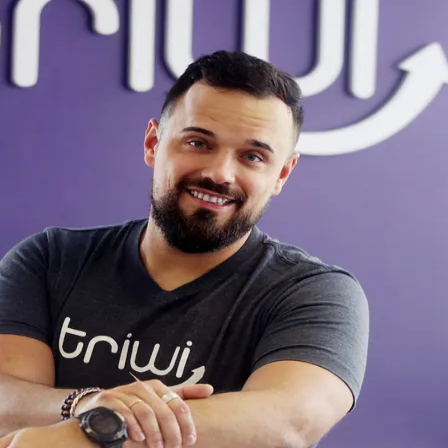
do Bom Jesus
Araçariguama
Cajamar
Caieiras
Franco da Rocha
Francisco 