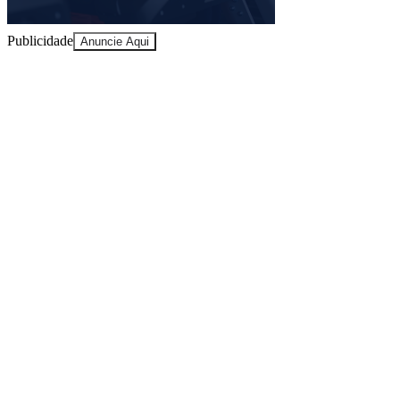
Sport
Publicidade
Anuncie Aqui
10 anos de JB
novo portal
confira as novidades
10 anos de JB
Trânsito em Tempo Real
consulte antes de
sair de casa
Principais rodovias, CPTM, metrô e linhas de ônibus. Câmeras ao
vivo e alertas de vias.
05
/
10
Ver trânsito agora
Newsletter Bom Dia Barueri
Entretenimento Completo
Resultados das Loterias
Esportes ao Vivo
Trânsito em Tempo Real
Clima e Previsão do Tempo
Vagas de Emprego
Portal Pet
Explore Barueri
Guia de Empresas
Publicidade
Anuncie Aqui
Seguir
Acontece
1
min de leitura
Acontece