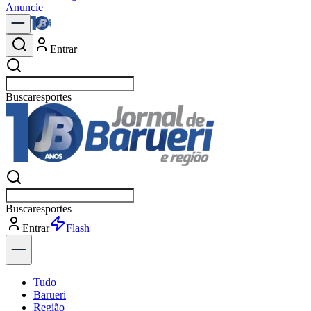
Anuncie
Entrar
Buscar
política
Buscar
política
Entrar
Explorar
Tudo
Barueri
Região