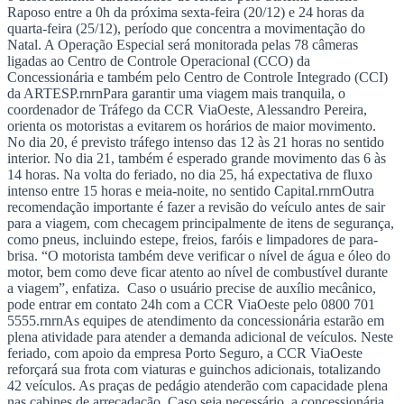
NBA
Raposo entre a 0h da próxima sexta-feira (20/12) e 24 horas da
NFL
quarta-feira (25/12), período que concentra a movimentação do
Fórmula 1
Natal. A Operação Especial será monitorada pelas 78 câmeras
UFC
ligadas ao Centro de Controle Operacional (CCO) da
Tênis (ATP)
Concessionária e também pelo Centro de Controle Integrado (CCI)
MLB
da ARTESP.
rnrn
Para garantir uma viagem mais tranquila, o
NHL
coordenador de Tráfego da CCR ViaOeste, Alessandro Pereira,
Atletismo
orienta os motoristas a evitarem os horários de maior movimento.
Vôlei
No dia 20, é previsto tráfego intenso das 12 às 21 horas no sentido
NBB
interior. No dia 21, também é esperado grande movimento das 6 às
14 horas. Na volta do feriado, no dia 25, há expectativa de fluxo
Competições de Futebol
intenso entre 15 horas e meia-noite, no sentido Capital.
rnrn
Outra
recomendação importante é fazer a revisão do veículo antes de sair
Brasileirão Série A
para a viagem, com checagem principalmente de itens de segurança,
Brasileirão Série B
como pneus, incluindo estepe, freios, faróis e limpadores de para-
Paulistão
brisa. “O motorista também deve verificar o nível de água e óleo do
Copa do Brasil
motor, bem como deve ficar atento ao nível de combustível durante
Libertadores
a viagem”, enfatiza. Caso o usuário precise de auxílio mecânico,
Sul-Americana
pode entrar em contato 24h com a CCR ViaOeste pelo 0800 701
Copa América
5555.
rnrn
As equipes de atendimento da concessionária estarão em
Champions League
plena atividade para atender a demanda adicional de veículos. Neste
Premier League
feriado, com apoio da empresa Porto Seguro, a CCR ViaOeste
La Liga
reforçará sua frota com viaturas e guinchos adicionais, totalizando
Bundesliga
42 veículos. As praças de pedágio atenderão com capacidade plena
Mundial 2026
nas cabines de arrecadação. Caso seja necessário, a concessionária