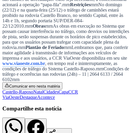
acionará a operação “papa-fila”.
rnrn
Restrições
rnrn
No domingo
Times - Ir direto
(22/12) e na quarta-feira (25/12) o tráfego de caminhões estará
proibido na rodovia Castello Branco, no sentido Capital, entre às
14h e 1h, segundo portaria SUP/DER-084-
22/12/2010.
rnrn
Obras
rnrn
As obras em execução no Sistema que
possam causar interferência no tráfego, como desvios ou interdições
de pista, serão suspensas durante os horários de pico estabelecidos,
para que os usuários possam trafegar com capacidade plena da
rodovia.
rnrn
Plantão de Feriado
rnrn
Lembramos que, para conferir
maior agilidade à transmissão de informações aos veículos de
imprensa e aos usuários, a CCR ViaOeste disponibiliza em seu site
www.viaoeste.com.br
, em tempo real e ininterruptamente, as
condições de tráfego do Sistema Castello-Raposo.
rnrn
Condições de
tráfego e ocorrências nas rodovias (24h) – 11 | 2664 6133 / 2664
6102
rnrn
Comunicar erro nesta matéria
Castello-Raposo
Natal
Cidades
Capa
CCR
ViaOeste
Destaque
Acontece
Compartilhe esta notícia