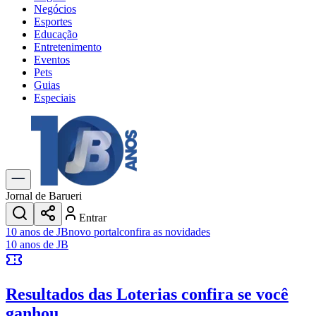
Negócios
Esportes
Educação
Entretenimento
Eventos
Pets
Guias
Especiais
Explore Tudo
Últimas Notícias
Previsão do Tempo
Trânsito e Rotas
Dia a Dia & Lazer
Jornal de Barueri
Transportes
Entrar
Gastronomia
10 anos de JB
novo portal
confira as novidades
Cinema & Shows
10 anos de JB
Jogos
Novo
Para Sua Empresa
Resultados das Loterias
confira se você
Anuncie no Portal
Cadastrar Empresa
ganhou