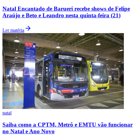
Natal Encantado de Barueri recebe shows de Felipe
Araújo e Beto e Leandro nesta quinta-feira (21)
Ler matéria
natal
Flamengo
Saiba como a CPTM, Metrô e EMTU vão funcionar
no Natal e Ano Novo