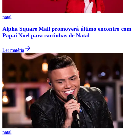
natal
Alpha Square Mall promoverá último encontro com
Papai Noel para cartinhas de Natal
Ler matéria
Santos
natal