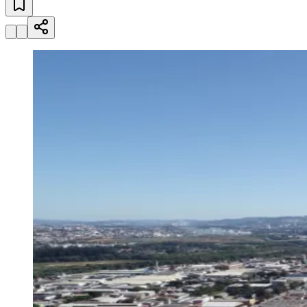
Julio
Jardim Líbano
Jardim Maria Cristina
Jardim Maria Helena
Jardim
Mutinga
Jardim Paraíso
Jardim Paulista
Jardim Reginalice
Jardim São
Luís
Jardim São Pedro
Jardim São Silvestre
Jardim Silveira
Jardim
Tupã
Jardim Tupanci
Mutinga
Nova Aldeinha
Osasco
Parque dos
Camargos
Parque Imperial
Parque Santa Luzia
Parque Viana
Pirapora
do Bom Jesus
Recanto Phrynéa
Santana de
Parnaíba
Silveira
Tamboré
Vale do Sol
Vila Barros
Vila Boa Vista
Vila
do Conde
Vila Engenho Novo
Vila Márcia
Vila Nossa Sra. da
Escada
Vila Porto
Votupoca
Para Sua Empresa
Anuncie no Portal
Guia de Empresas
Divulgar Vagas
Novo
Publicidade Legal
Negócios Regionais
Turismo
Segurança Regional
Hospitais Estaduais
Parques & Represas
Cidades da Região
Santana de Parnaíba
Osasco
Carapicuíba
Jandira
Itapevi
Cotia
Pirapora
do Bom Jesus
Araçariguama
Cajamar
Caieiras
Franco da