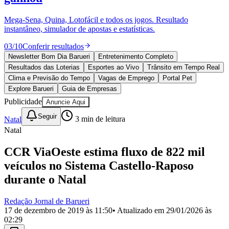
Divulgar Vagas
Novo
Publicidade Legal
Mega-Sena, Quina, Lotofácil e todos os jogos. Resultado
instantâneo, simulador de apostas e estatísticas.
Política
Eleições
03
/
10
Conferir resultados
Esportes
Saúde
Newsletter Bom Dia Barueri
Entretenimento Completo
Segurança
Resultados das Loterias
Esportes ao Vivo
Trânsito em Tempo Real
Cultura
Clima e Previsão do Tempo
Vagas de Emprego
Portal Pet
Meio Ambiente
Explore Barueri
Guia de Empresas
Obras
Publicidade
Anuncie Aqui
Educação
Seguir
Natal
3
min de leitura
Bairros de Barueri
Natal
Selecione sua região
Para notícias da sua região
CCR ViaOeste estima fluxo de 822 mil
veículos no Sistema Castello-Raposo
Aldeia
Aldeia da Serra
Aldeia de Barueri
Alphaville
Bairro
Jubran
Belval
Bethaville
Boa
durante o Natal
Vista
Califórnia
Carapicuíba
Centro
Chácaras Marco
Cidades da
Região
Cotia
Cruz Preta
Engenho Novo
Fazenda
Redação Jornal de Barueri
Militar
Itapevi
Jandira
Jardim Audir
Jardim Belval
Jardim
17 de dezembro de 2019 às 11:50
• Atualizado em
29/01/2026 às
Califórnia
Jardim dos Altos
Jardim dos Camargos
Jardim
02:29
Esperança
Jardim Graziela
Jardim Iracema
Jardim Itaquiti
Jardim