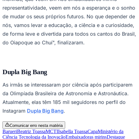
representatividade, veem em nós a esperança e o sonho
de mudar os seus próprios futuros. No que depender de
nós, vamos levar a educação, a ciência e a curiosidade,
Corinthians
de forma leve e divertida para todos os cantos do Brasil,
do Oiapoque ao Chuí", finalizaram.
Dupla Big Bang
As irmãs se interessaram por ciência após participarem
da Olimpíada Brasileira de Astronomia e Astronáutica.
Atualmente, elas têm 185 mil seguidores no perfil do
Instagram
Dupla Big Bang
.
Comunicar erro nesta matéria
Barueri
Beatriz Toassa
MCTI
Isabella Toassa
Capa
Ministério da
Ciência Tecnologia da Inovação
Embaixadoras mirins
Destaque