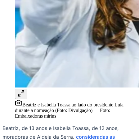
Rocha
Francisco Morato
Taboão da Serra
Embu das Artes
São Roque
Para Sua Empresa
Anuncie Regional
Guia de Empresas
Vagas na Região
Novo
Hub de Negócios
Guia Comercial
Selo Verificado
Portal Educacional
Agenda de Vestibulares
Vagas de Emprego
Concursos
Panorama Econômico
Panorama Econômico
Para Sua Empresa
Beatriz e Isabella Toassa ao lado do presidente Lula
durante a nomeação (Foto: Divulgação)
—
Foto:
Anuncie no Portal
Embaixadoras mirins
Verificar Empresa
Novo
Anunciar Vagas
Novo
Beatriz, de 13 anos e Isabella Toassa, de 12 anos,
Publicidade Legal
moradoras de Aldeia da Serra,
consideradas as