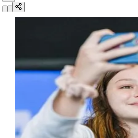
Julio
Jardim Líbano
Jardim Maria Cristina
Jardim Maria Helena
Jardim
Mutinga
Jardim Paraíso
Jardim Paulista
Jardim Reginalice
Jardim São
Luís
Jardim São Pedro
Jardim São Silvestre
Jardim Silveira
Jardim
Tupã
Jardim Tupanci
Mutinga
Nova Aldeinha
Osasco
Parque dos
Camargos
Parque Imperial
Parque Santa Luzia
Parque Viana
Pirapora
do Bom Jesus
Recanto Phrynéa
Santana de
Parnaíba
Silveira
Tamboré
Vale do Sol
Vila Barros
Vila Boa Vista
Vila
do Conde
Vila Engenho Novo
Vila Márcia
Vila Nossa Sra. da
Escada
Vila Porto
Votupoca
Para Sua Empresa
Anuncie no Portal
Guia de Empresas
Divulgar Vagas
Novo
Publicidade Legal
Negócios Regionais
Turismo
Segurança Regional
Hospitais Estaduais
Parques & Represas
Cidades da Região
Santana de Parnaíba
Osasco
Carapicuíba
Jandira
Itapevi
Cotia
Pirapora
do Bom Jesus
Araçariguama
Cajamar
Caieiras
Franco da