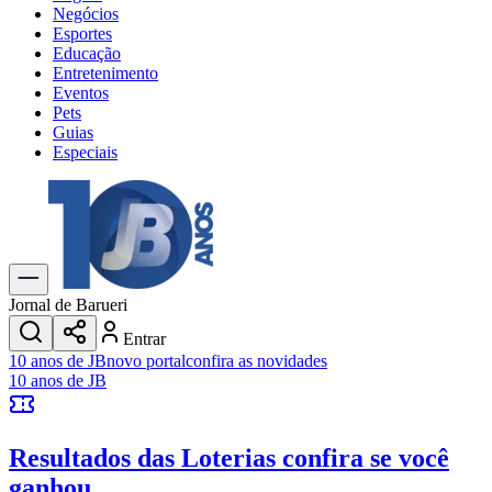
Negócios
Esportes
Educação
Entretenimento
Eventos
Pets
Guias
Especiais
Explore Tudo
Últimas Notícias
Previsão do Tempo
Trânsito e Rotas
Dia a Dia & Lazer
Jornal de Barueri
Transportes
Entrar
Gastronomia
10 anos de JB
novo portal
confira as novidades
Cinema & Shows
10 anos de JB
Jogos
Novo
Para Sua Empresa
Resultados das Loterias
confira se você
Anuncie no Portal
Cadastrar Empresa
ganhou