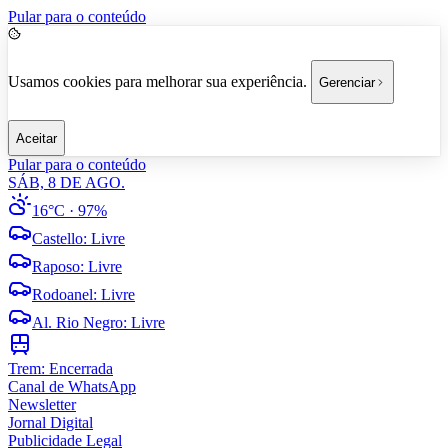
Pular para o conteúdo
Usamos cookies para melhorar sua experiência.
Gerenciar
Aceitar
Pular para o conteúdo
SÁB, 8 DE AGO.
16°C
· 97%
Castello
:
Livre
Raposo
:
Livre
Rodoanel
:
Livre
Al. Rio Negro
:
Livre
Trem:
Encerrada
Canal de WhatsApp
Newsletter
Jornal Digital
Publicidade Legal