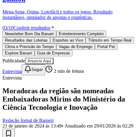
Divulgar Vagas
Novo
Publicidade Legal
Mega-Sena, Quina, Lotofácil e todos os jogos. Resultado
instantâneo, simulador de apostas e estatísticas.
Política
Eleições
03
/
10
Conferir resultados
Esportes
Saúde
Newsletter Bom Dia Barueri
Entretenimento Completo
Segurança
Resultados das Loterias
Esportes ao Vivo
Trânsito em Tempo Real
Cultura
Clima e Previsão do Tempo
Vagas de Emprego
Portal Pet
Meio Ambiente
Explore Barueri
Guia de Empresas
Obras
Publicidade
Anuncie Aqui
Educação
Seguir
Entrevista
2
min de leitura
Bairros de Barueri
Entrevista
Selecione sua região
Para notícias da sua região
Moradoras da região são nomeadas
Embaixadoras Mirins do Ministério da
Aldeia
Aldeia da Serra
Aldeia de Barueri
Alphaville
Bairro
Jubran
Belval
Bethaville
Boa
Ciência Tecnologia e Inovação
Vista
Califórnia
Carapicuíba
Centro
Chácaras Marco
Cidades da
Região
Cotia
Cruz Preta
Engenho Novo
Fazenda
Redação Jornal de Barueri
Militar
Itapevi
Jandira
Jardim Audir
Jardim Belval
Jardim
21 de janeiro de 2024 às 13:48
• Atualizado em
29/01/2026 às 02:29
Califórnia
Jardim dos Altos
Jardim dos Camargos
Jardim
Esperança
Jardim Graziela
Jardim Iracema
Jardim Itaquiti
Jardim