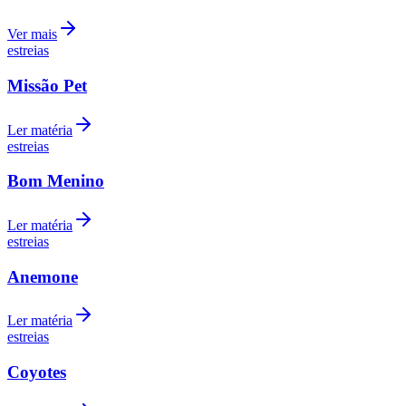
Comunicar erro nesta matéria
Dagmara Domińczyk
Gideon Adlon
Drama
Jenna Ortega
Martin
Freeman
Comédia
Bashir Salahuddin
Compartilhe esta notícia
Ceará
Opções
WhatsApp
Facebook
Siga no
Google Notícias
Receba as principais notícias do
Jornal de Barueri
direto no seu
feed
Seguir
Leia Também