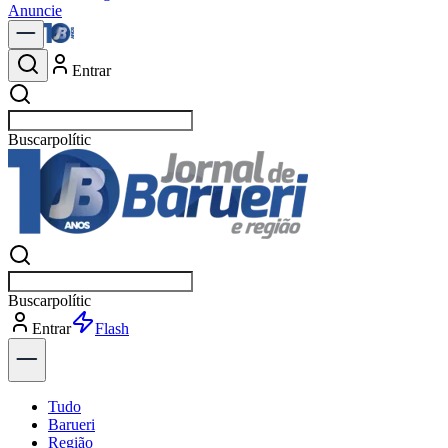
Anuncie
Entrar
Buscar
notícias e
Buscar
notícias e
Entrar
Explorar
Tudo
Barueri
Região