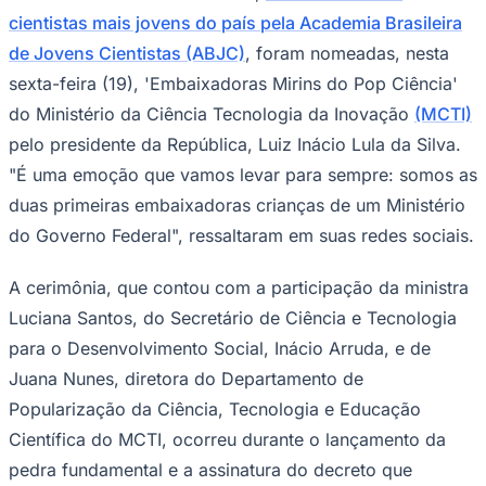
NBA
cientistas mais jovens do país pela Academia Brasileira
NFL
Fórmula 1
de Jovens Cientistas (ABJC)
, foram nomeadas, nesta
UFC
sexta-feira (19), 'Embaixadoras Mirins do Pop Ciência'
Tênis (ATP)
MLB
do Ministério da Ciência Tecnologia da Inovação
(MCTI)
NHL
pelo presidente da República, Luiz Inácio Lula da Silva.
Atletismo
Vôlei
"É uma emoção que vamos levar para sempre: somos as
NBB
duas primeiras embaixadoras crianças de um Ministério
Competições de Futebol
do Governo Federal", ressaltaram em suas redes sociais.
Brasileirão Série A
Brasileirão Série B
A cerimônia, que contou com a participação da ministra
Paulistão
Luciana Santos, do Secretário de Ciência e Tecnologia
Copa do Brasil
Libertadores
para o Desenvolvimento Social, Inácio Arruda, e de
Sul-Americana
Copa América
Juana Nunes, diretora do Departamento de
Champions League
Popularização da Ciência, Tecnologia e Educação
Premier League
La Liga
Científica do MCTI, ocorreu durante o lançamento da
Bundesliga
pedra fundamental e a assinatura do decreto que
Mundial 2026