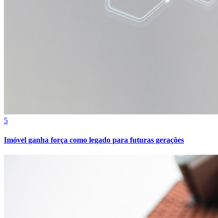
Bahia
5
Imóvel ganha força como legado para futuras gerações