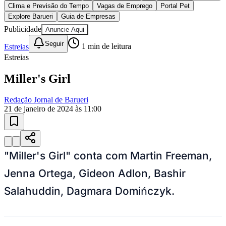
Sport
10 anos de JB
novo portal
confira as novidades
10 anos de JB
Esportes ao Vivo
placares e tabelas
atualizadas
Paulistão, Brasileirão, Champions League e mais. Placar em tempo
real, classificação e notícias esportivas.
04
/
10
Acompanhar jogos
Newsletter Bom Dia Barueri
Entretenimento Completo
Resultados das Loterias
Esportes ao Vivo
Trânsito em Tempo Real
Clima e Previsão do Tempo
Vagas de Emprego
Portal Pet