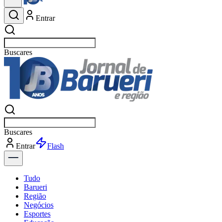
Entrar
Buscar
esportes
Buscar
esportes
Entrar
Flash
Tudo
Barueri
Região
Negócios
Esportes