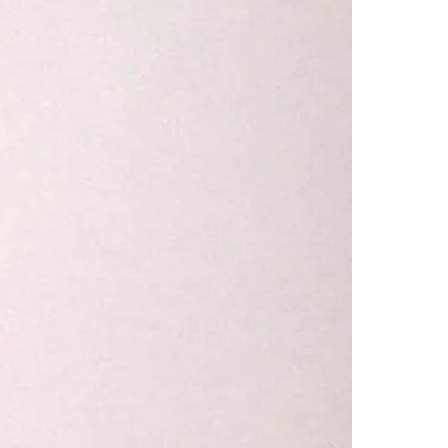
Morato
Taboão da Serra
Embu das Artes
São Roque