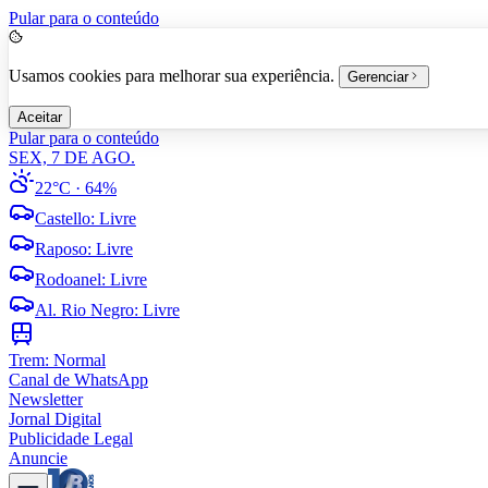
Pular para o conteúdo
Usamos cookies para melhorar sua experiência.
Gerenciar
Aceitar
Pular para o conteúdo
SEX, 7 DE AGO.
22°C
· 64%
Castello
:
Livre
Raposo
:
Livre
Rodoanel
:
Livre
Al. Rio Negro
:
Livre
Trem:
Normal
Canal de WhatsApp
Newsletter
Jornal Digital
Publicidade Legal
Anuncie