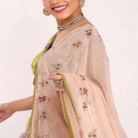
do Bom Jesus
Araçariguama
Cajamar
Caieiras
Franco da Rocha
Francisco 