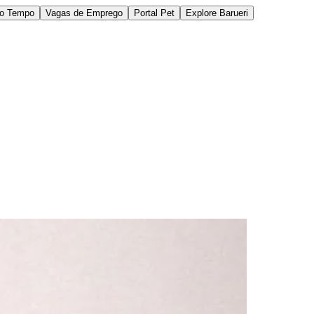
do Tempo
Vagas de Emprego
Portal Pet
Explore Barueri
des da Região
Cotia
Cruz Preta
Engenho Novo
Fazenda
im Iracema
Jardim Itaquiti
Jardim Julio
Jardim Líbano
Jardim Maria
vestre
Jardim Silveira
Jardim Tupã
Jardim Tupanci
Mutinga
Nova
arnaíba
Silveira
Tamboré
Vale do Sol
Vila Barros
Vila Boa Vista
Vila do