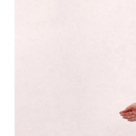
Publicidade Legal
Negócios Regionais
Turismo
Segurança Regional
Hospitais Estaduais
Parques & Represas
Cidades da Região
Santana de Parnaíba
Osasco
Carapicuíba
Jandira
Itapevi
Cotia
Pirapora 
Para Sua Empresa
Anuncie Regional
Guia de Empresas
Vagas na Região
Novo
Hub de Negócios
Guia Comercial
Selo Verificado
Portal Educacional
Agenda de Vestibulares
Vagas de Emprego
Concursos
Panorama Econômico