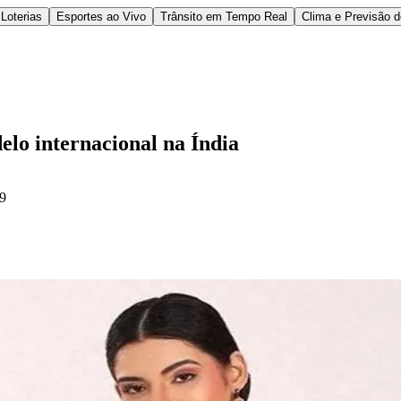
Loterias
Esportes ao Vivo
Trânsito em Tempo Real
Clima e Previsão 
lo internacional na Índia
29
l
Bethaville
Boa Vista
Califórnia
Carapicuíba
Centro
Chácaras Marco
Cida
im dos Altos
Jardim dos Camargos
Jardim Esperança
Jardim Graziela
Jard
lista
Jardim Reginalice
Jardim São Luís
Jardim São Pedro
Jardim São Sil
uzia
Parque Viana
Pirapora do Bom Jesus
Recanto Phrynéa
Santana de P
 Porto
Votupoca