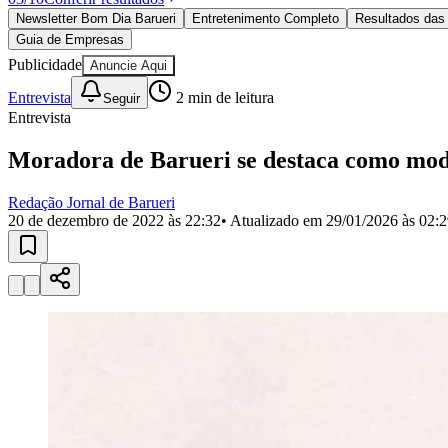
Política
Newsletter Bom Dia Barueri
Entretenimento Completo
Resultados das 
Eleições
Guia de Empresas
Esportes
Saúde
Publicidade
Anuncie Aqui
Segurança
Entrevista
2
min de leitura
Seguir
Cultura
Entrevista
Meio Ambiente
Obras
Educação
Moradora de Barueri se destaca como mode
Bairros de Barueri
Redação Jornal de Barueri
20 de dezembro de 2022 às 22:32
• Atualizado em
29/01/2026 às 02:
Selecione sua região
Para notícias da sua região
Aldeia
Aldeia da Serra
Aldeia de Barueri
Alphaville
Bairro Jubran
Belva
Militar
Itapevi
Jandira
Jardim Audir
Jardim Belval
Jardim Califórnia
Jard
Cristina
Jardim Maria Helena
Jardim Mutinga
Jardim Paraíso
Jardim Pau
Aldeinha
Osasco
Parque dos Camargos
Parque Imperial
Parque Santa L
Conde
Vila Engenho Novo
Vila Márcia
Vila Nossa Sra. da Escada
Vila
Para Sua Empresa
Anuncie no Portal
Guia de Empresas
Divulgar Vagas
Novo