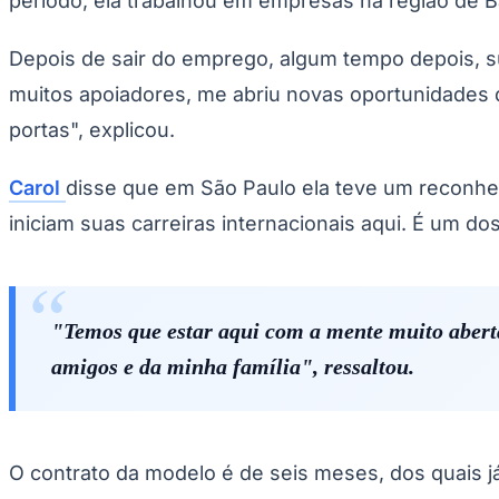
período, ela trabalhou em empresas na região de B
Copa do Brasil
Libertadores
Sul-Americana
Depois de sair do emprego, algum tempo depois, s
Copa América
muitos apoiadores, me abriu novas oportunidades d
Champions League
Premier League
portas", explicou.
La Liga
Bundesliga
Mundial 2026
Carol
disse que em São Paulo ela teve um reconheci
Times - Ir direto
iniciam suas carreiras internacionais aqui. É um d
"Temos que estar aqui com a mente muito aberta
amigos e da minha família", ressaltou.
O contrato da modelo é de seis meses, dos quais já