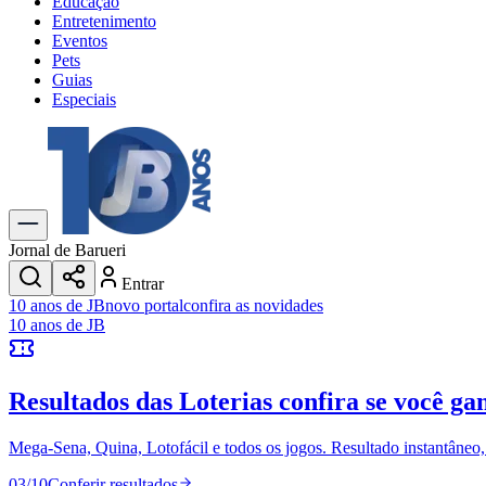
Educação
Entretenimento
Eventos
Pets
Guias
Especiais
Explore Tudo
Últimas Notícias
Previsão do Tempo
Trânsito e Rotas
Dia a Dia & Lazer
Jornal de Barueri
Transportes
Entrar
Gastronomia
10 anos de JB
novo portal
confira as novidades
Cinema & Shows
10 anos de JB
Jogos
Novo
Para Sua Empresa
Resultados das Loterias
confira se você ga
Anuncie no Portal
Cadastrar Empresa
Divulgar Vagas
Novo
Mega-Sena, Quina, Lotofácil e todos os jogos. Resultado instantâneo, s
Publicidade Legal
03
/
10
Conferir resultados