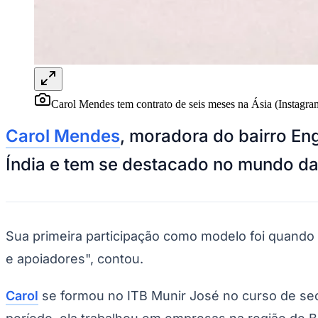
Panorama Econômico
Para Sua Empresa
Anuncie no Portal
Verificar Empresa
Novo
Anunciar Vagas
Novo
Publicidade Legal
Carol Mendes tem contrato de seis meses na Ásia (Instagra
NBA
Carol Mendes
, moradora do bairro En
NFL
Fórmula 1
Índia e tem se destacado no mundo d
UFC
Tênis (ATP)
MLB
NHL
Atletismo
Vôlei
Sua primeira participação como modelo foi quando
NBB
e apoiadores", contou.
Competições de Futebol
Brasileirão Série A
Carol
se formou no ITB Munir José no curso de sec
Brasileirão Série B
Paulistão