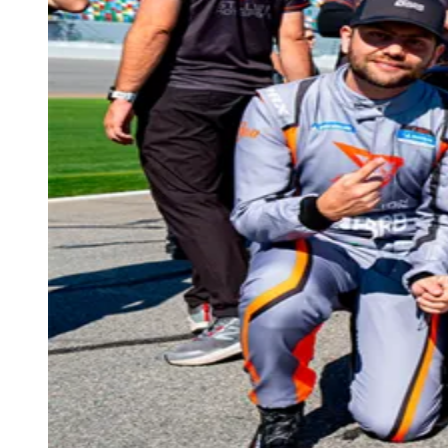
Julio
Jardim Líbano
Jardim Maria Cristina
Jardim Maria Helena
Jardim
Mutinga
Jardim Paraíso
Jardim Paulista
Jardim Reginalice
Jardim São
Luís
Jardim São Pedro
Jardim São Silvestre
Jardim Silveira
Jardim
Tupã
Jardim Tupanci
Mutinga
Nova Aldeinha
Osasco
Parque dos
Camargos
Parque Imperial
Parque Santa Luzia
Parque Viana
Pirapora
do Bom Jesus
Recanto Phrynéa
Santana de
Parnaíba
Silveira
Tamboré
Vale do Sol
Vila Barros
Vila Boa Vista
Vila
do Conde
Vila Engenho Novo
Vila Márcia
Vila Nossa Sra. da
Escada
Vila Porto
Votupoca
Para Sua Empresa
Anuncie no Portal
Guia de Empresas
Divulgar Vagas
Novo
Publicidade Legal
Negócios Regionais
Turismo
Segurança Regional
Hospitais Estaduais
Parques & Represas
Cidades da Região
Santana de Parnaíba
Osasco
Carapicuíba
Jandira
Itapevi
Cotia
Pirapora
do Bom Jesus
Araçariguama
Cajamar
Caieiras
Franco da