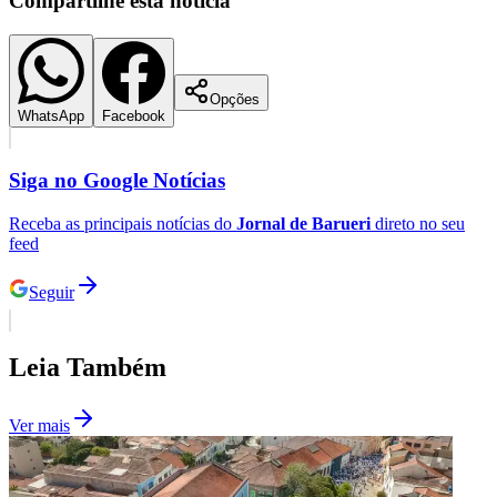
Compartilhe esta notícia
Opções
WhatsApp
Facebook
Siga no
Google Notícias
Receba as principais notícias do
Jornal de Barueri
direto no seu
feed
Seguir
Santos
Leia Também
Ver mais