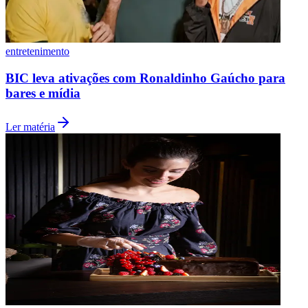
Fluminense
entretenimento
BIC leva ativações com Ronaldinho Gaúcho para
bares e mídia
Ler matéria