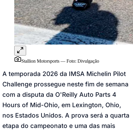
Rocha
Francisco Morato
Taboão da Serra
Embu das Artes
São Roque
Para Sua Empresa
Anuncie Regional
Guia de Empresas
Vagas na Região
Novo
Hub de Negócios
Guia Comercial
Selo Verificado
Portal Educacional
Agenda de Vestibulares
Stallion Motorsports
—
Foto:
Divulgação
Vagas de Emprego
Concursos
A temporada 2026 da IMSA Michelin Pilot
Panorama Econômico
Challenge prossegue neste fim de semana
Panorama Econômico
com a disputa da O'Reilly Auto Parts 4
Para Sua Empresa
Hours of Mid-Ohio, em Lexington, Ohio,
Anuncie no Portal
nos Estados Unidos. A prova será a quarta
Verificar Empresa
Novo
Anunciar Vagas
Novo
etapa do campeonato e uma das mais
Publicidade Legal