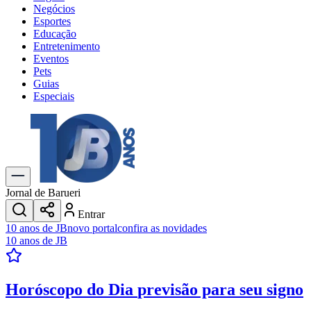
Negócios
Esportes
Educação
Entretenimento
Eventos
Pets
Guias
Especiais
Explore Tudo
Últimas Notícias
Previsão do Tempo
Trânsito e Rotas
Dia a Dia & Lazer
Jornal de Barueri
Transportes
Entrar
Gastronomia
10 anos de JB
novo portal
confira as novidades
Cinema & Shows
10 anos de JB
Jogos
Novo
Para Sua Empresa
Horóscopo do Dia
previsão para seu signo
Anuncie no Portal
Cadastrar Empresa