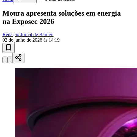
Sport
Seguir
Geral
3
min de leitura
Moura apresenta soluções em energia
na Exposec 2026
Redação Jornal de Barueri
02 de junho de 2026 às 14:19