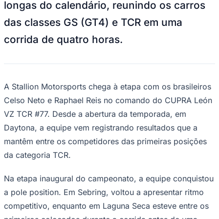
longas do calendário, reunindo os carros
NBA
NFL
das classes GS (GT4) e TCR em uma
Fórmula 1
UFC
corrida de quatro horas.
Tênis (ATP)
MLB
NHL
Atletismo
Vôlei
NBB
A Stallion Motorsports chega à etapa com os brasileiros
Celso Neto e Raphael Reis no comando do CUPRA León
Competições de Futebol
VZ TCR #77. Desde a abertura da temporada, em
Brasileirão Série A
Brasileirão Série B
Daytona, a equipe vem registrando resultados que a
Paulistão
mantêm entre os competidores das primeiras posições
Copa do Brasil
Libertadores
da categoria TCR.
Sul-Americana
Copa América
Na etapa inaugural do campeonato, a equipe conquistou
Champions League
Premier League
a pole position. Em Sebring, voltou a apresentar ritmo
La Liga
Bundesliga
competitivo, enquanto em Laguna Seca esteve entre os
Mundial 2026