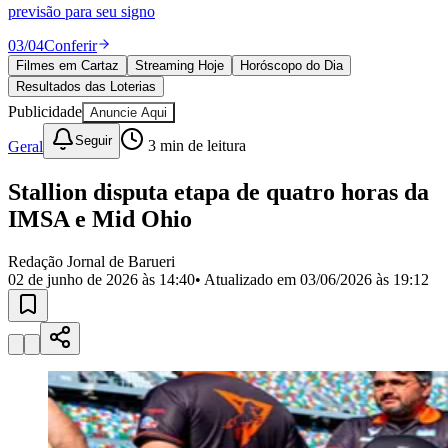
Divulgar Vagas
Novo
previsão para seu signo
Publicidade Legal
03
/
04
Conferir
Política
Filmes em Cartaz
Streaming Hoje
Horóscopo do Dia
Eleições
Resultados das Loterias
Esportes
Saúde
Publicidade
Anuncie Aqui
Segurança
Seguir
Geral
3
min de leitura
Cultura
Meio Ambiente
Obras
Stallion disputa etapa de quatro horas da
Educação
IMSA e Mid Ohio
Bairros de Barueri
Redação Jornal de Barueri
02 de junho de 2026 às 14:40
• Atualizado em
03/06/2026 às 19:12
Selecione sua região
Para notícias da sua região
Aldeia
Aldeia da Serra
Aldeia de Barueri
Alphaville
Bairro
Jubran
Belval
Bethaville
Boa
Vista
Califórnia
Carapicuíba
Centro
Chácaras Marco
Cidades da
Região
Cotia
Cruz Preta
Engenho Novo
Fazenda
Militar
Itapevi
Jandira
Jardim Audir
Jardim Belval
Jardim
Califórnia
Jardim dos Altos
Jardim dos Camargos
Jardim
Esperança
Jardim Graziela
Jardim Iracema
Jardim Itaquiti
Jardim