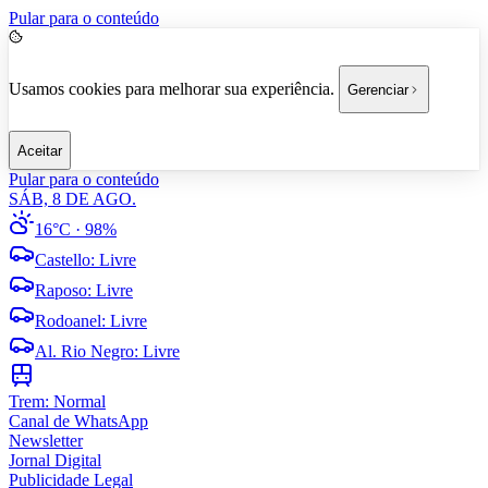
Pular para o conteúdo
Usamos cookies para melhorar sua experiência.
Gerenciar
Aceitar
Pular para o conteúdo
SÁB, 8 DE AGO.
16°C
· 98%
Castello
:
Livre
Raposo
:
Livre
Rodoanel
:
Livre
Al. Rio Negro
:
Livre
Trem:
Normal
Canal de WhatsApp
Newsletter
Jornal Digital
Publicidade Legal