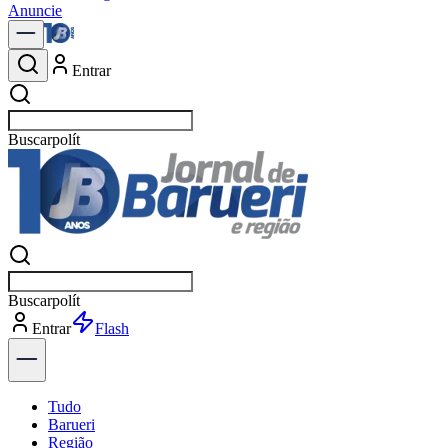
Anuncie
Entrar
Buscar
notícias em
Buscar
notícias em
Entrar
Explorar
Tudo
Barueri
Região