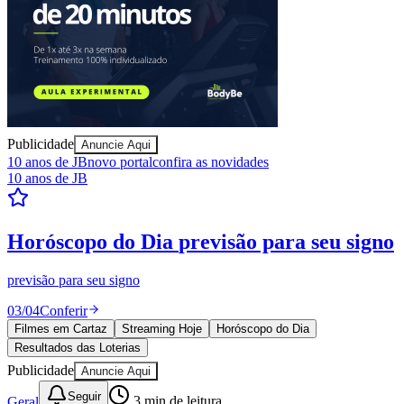
Publicidade
Anuncie Aqui
10 anos de JB
novo portal
confira as novidades
10 anos de JB
Resultados das Loterias
confira se ganhou
Mega-Sena, Quina, Lotofácil e todos os jogos. Resultado
instantâneo.
04
/
04
Ver resultados
Filmes em Cartaz
Streaming Hoje
Horóscopo do Dia
Resultados das Loterias
Publicidade
Anuncie Aqui