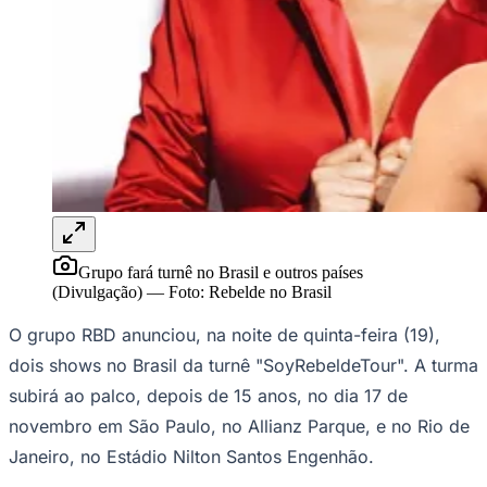
Rocha
Francisco Morato
Taboão da Serra
Embu das Artes
São Roque
Para Sua Empresa
Anuncie Regional
Guia de Empresas
Vagas na Região
Novo
Hub de Negócios
Guia Comercial
Selo Verificado
Portal Educacional
Agenda de Vestibulares
Vagas de Emprego
Concursos
Grupo fará turnê no Brasil e outros países
Panorama Econômico
(Divulgação)
—
Foto:
Rebelde no Brasil
Panorama Econômico
O grupo RBD anunciou, na noite de quinta-feira (19),
Para Sua Empresa
dois shows no Brasil da turnê "SoyRebeldeTour". A turma
subirá ao palco, depois de 15 anos, no dia 17 de
Anuncie no Portal
Verificar Empresa
Novo
novembro em São Paulo, no Allianz Parque, e no Rio de
Anunciar Vagas
Novo
Janeiro, no Estádio Nilton Santos Engenhão.
Publicidade Legal