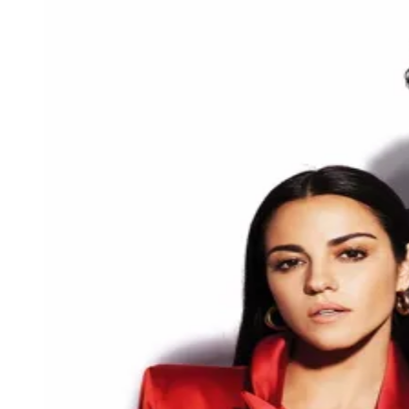
Julio
Jardim Líbano
Jardim Maria Cristina
Jardim Maria Helena
Jardim
Mutinga
Jardim Paraíso
Jardim Paulista
Jardim Reginalice
Jardim São
Luís
Jardim São Pedro
Jardim São Silvestre
Jardim Silveira
Jardim
Tupã
Jardim Tupanci
Mutinga
Nova Aldeinha
Osasco
Parque dos
Camargos
Parque Imperial
Parque Santa Luzia
Parque Viana
Pirapora
do Bom Jesus
Recanto Phrynéa
Santana de
Parnaíba
Silveira
Tamboré
Vale do Sol
Vila Barros
Vila Boa Vista
Vila
do Conde
Vila Engenho Novo
Vila Márcia
Vila Nossa Sra. da
Escada
Vila Porto
Votupoca
Para Sua Empresa
Anuncie no Portal
Guia de Empresas
Divulgar Vagas
Novo
Publicidade Legal
Negócios Regionais
Turismo
Segurança Regional
Hospitais Estaduais
Parques & Represas
Cidades da Região
Santana de Parnaíba
Osasco
Carapicuíba
Jandira
Itapevi
Cotia
Pirapora
do Bom Jesus
Araçariguama
Cajamar
Caieiras
Franco da