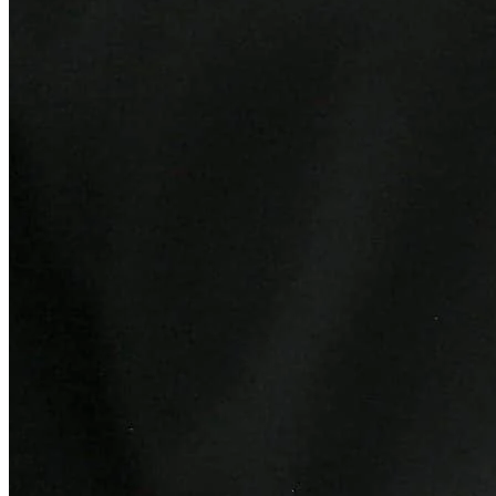
Atlético-MG