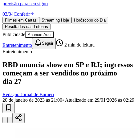
Divulgar Vagas
Novo
previsão para seu signo
Publicidade Legal
03
/
04
Conferir
Política
Filmes em Cartaz
Streaming Hoje
Horóscopo do Dia
Eleições
Resultados das Loterias
Esportes
Saúde
Publicidade
Anuncie Aqui
Segurança
Seguir
Entretenimento
2
min de leitura
Cultura
Meio Ambiente
Entretenimento
Obras
Educação
RBD anuncia show em SP e RJ; ingressos
começam a ser vendidos no próximo
Bairros de Barueri
dia 27
Selecione sua região
Para notícias da sua região
Redação Jornal de Barueri
20 de janeiro de 2023 às 21:00
• Atualizado em
29/01/2026 às 02:29
Aldeia
Aldeia da Serra
Aldeia de Barueri
Alphaville
Bairro
Jubran
Belval
Bethaville
Boa
Vista
Califórnia
Carapicuíba
Centro
Chácaras Marco
Cidades da
Região
Cotia
Cruz Preta
Engenho Novo
Fazenda
Militar
Itapevi
Jandira
Jardim Audir
Jardim Belval
Jardim
Califórnia
Jardim dos Altos
Jardim dos Camargos
Jardim
Esperança
Jardim Graziela
Jardim Iracema
Jardim Itaquiti
Jardim