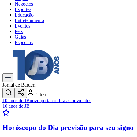
Negócios
Esportes
Educação
Entretenimento
Eventos
Pets
Guias
Especiais
Explore Tudo
Últimas Notícias
Previsão do Tempo
Trânsito e Rotas
Dia a Dia & Lazer
Jornal de Barueri
Transportes
Entrar
Gastronomia
10 anos de JB
novo portal
confira as novidades
Cinema & Shows
10 anos de JB
Jogos
Novo
Para Sua Empresa
Horóscopo do Dia
previsão para seu signo
Anuncie no Portal
Cadastrar Empresa