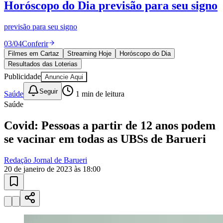
Resultados das Loterias
confira se ganhou
Mega-Sena, Quina, Lotofácil e todos os jogos. Resultado
instantâneo.
Juventude
04
/
04
Ver resultados
Filmes em Cartaz
Streaming Hoje
Horóscopo do Dia
Resultados das Loterias
Publicidade
Anuncie Aqui
Seguir
Saúde
1
min de leitura
Saúde
Covid: Pessoas a partir de 12 anos podem
se vacinar em todas as UBSs de Barueri
Redação Jornal de Barueri
20 de janeiro de 2023 às 18:00