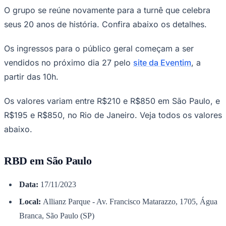
NBA
O grupo se reúne novamente para a turnê que celebra
NFL
Fórmula 1
seus 20 anos de história. Confira abaixo os detalhes.
UFC
Tênis (ATP)
Os ingressos para o público geral começam a ser
MLB
NHL
vendidos no próximo dia 27 pelo
site da Eventim
, a
Atletismo
partir das 10h.
Vôlei
NBB
Os valores variam entre R$210 e R$850 em São Paulo, e
Competições de Futebol
R$195 e R$850, no Rio de Janeiro. Veja todos os valores
Brasileirão Série A
abaixo.
Brasileirão Série B
Paulistão
Copa do Brasil
Libertadores
RBD em São Paulo
Sul-Americana
Copa América
Champions League
Data:
17/11/2023
Premier League
La Liga
Local:
Allianz Parque - Av. Francisco Matarazzo, 1705, Água
Bundesliga
Branca, São Paulo (SP)
Mundial 2026