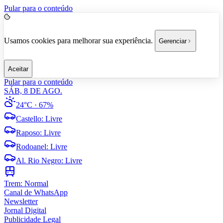
Pular para o conteúdo
Usamos cookies para melhorar sua experiência.
Gerenciar
Aceitar
Pular para o conteúdo
SÁB, 8 DE AGO.
24°C
· 67%
Castello
:
Livre
Raposo
:
Livre
Rodoanel
:
Livre
Al. Rio Negro
:
Livre
Trem:
Normal
Canal de WhatsApp
Newsletter
Jornal Digital
Publicidade Legal