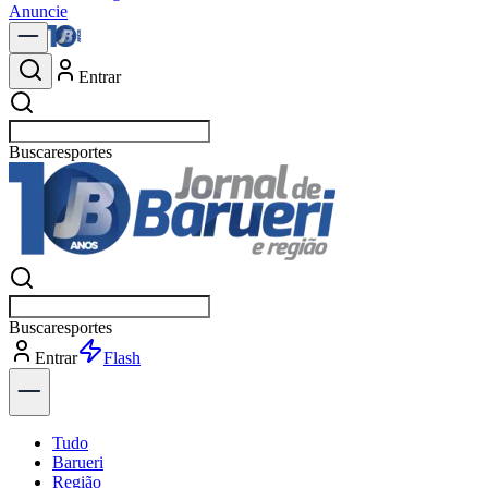
Anuncie
Entrar
Buscar
política
Buscar
política
Entrar
Explorar
Tudo
Barueri
Região