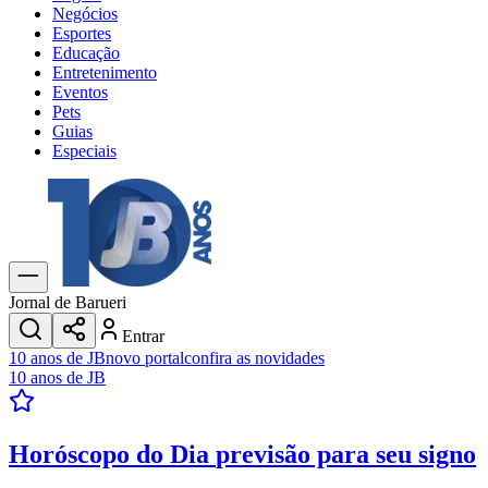
Negócios
Esportes
Educação
Entretenimento
Eventos
Pets
Guias
Especiais
Explore Tudo
Últimas Notícias
Previsão do Tempo
Trânsito e Rotas
Dia a Dia & Lazer
Jornal de Barueri
Transportes
Entrar
Gastronomia
10 anos de JB
novo portal
confira as novidades
Cinema & Shows
10 anos de JB
Jogos
Novo
Para Sua Empresa
Horóscopo do Dia
previsão para seu signo
Anuncie no Portal
Cadastrar Empresa