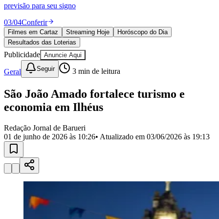
Divulgar Vagas
Novo
previsão para seu signo
Publicidade Legal
03
/
04
Conferir
Política
Filmes em Cartaz
Streaming Hoje
Horóscopo do Dia
Eleições
Resultados das Loterias
Esportes
Saúde
Publicidade
Anuncie Aqui
Segurança
Seguir
Geral
3
min de leitura
Cultura
Meio Ambiente
Obras
São João Amado fortalece turismo e
Educação
economia em Ilhéus
Bairros de Barueri
Redação Jornal de Barueri
01 de junho de 2026 às 10:26
• Atualizado em
03/06/2026 às 19:13
Selecione sua região
Para notícias da sua região
Aldeia
Aldeia da Serra
Aldeia de Barueri
Alphaville
Bairro
Jubran
Belval
Bethaville
Boa
Vista
Califórnia
Carapicuíba
Centro
Chácaras Marco
Cidades da
Região
Cotia
Cruz Preta
Engenho Novo
Fazenda
Militar
Itapevi
Jandira
Jardim Audir
Jardim Belval
Jardim
Califórnia
Jardim dos Altos
Jardim dos Camargos
Jardim
Esperança
Jardim Graziela
Jardim Iracema
Jardim Itaquiti
Jardim