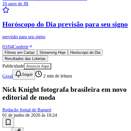
10 anos de JB
Resultados das Loterias
confira se ganhou
Mega-Sena, Quina, Lotofácil e todos os jogos. Resultado
instantâneo.
04
/
04
Ver resultados
Filmes em Cartaz
Streaming Hoje
Horóscopo do Dia
Resultados das Loterias
Goiás
Publicidade
Anuncie Aqui
Seguir
Geral
2
min de leitura
Nick Knight fotografa brasileira em novo
editorial de moda
Redação Jornal de Barueri
01 de junho de 2026 às 10:24