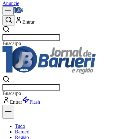
Anuncie
Entrar
Buscar
not
Buscar
not
Entrar
Explorar
Tudo
Barueri
Região