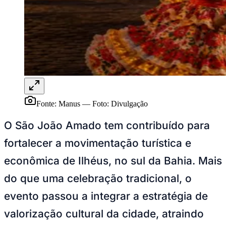
Rocha
Francisco Morato
Taboão da Serra
Embu das Artes
São Roque
Para Sua Empresa
Anuncie Regional
Guia de Empresas
Vagas na Região
Novo
Hub de Negócios
Guia Comercial
Selo Verificado
Portal Educacional
Agenda de Vestibulares
Fonte: Manus
—
Foto:
Divulgação
Vagas de Emprego
Concursos
O São João Amado tem contribuído para
Panorama Econômico
fortalecer a movimentação turística e
Panorama Econômico
econômica de Ilhéus, no sul da Bahia. Mais
Para Sua Empresa
do que uma celebração tradicional, o
Anuncie no Portal
evento passou a integrar a estratégia de
Verificar Empresa
Novo
Anunciar Vagas
Novo
valorização cultural da cidade, atraindo
Publicidade Legal