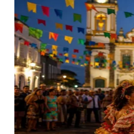
Julio
Jardim Líbano
Jardim Maria Cristina
Jardim Maria Helena
Jardim
Mutinga
Jardim Paraíso
Jardim Paulista
Jardim Reginalice
Jardim São
Luís
Jardim São Pedro
Jardim São Silvestre
Jardim Silveira
Jardim
Tupã
Jardim Tupanci
Mutinga
Nova Aldeinha
Osasco
Parque dos
Camargos
Parque Imperial
Parque Santa Luzia
Parque Viana
Pirapora
do Bom Jesus
Recanto Phrynéa
Santana de
Parnaíba
Silveira
Tamboré
Vale do Sol
Vila Barros
Vila Boa Vista
Vila
do Conde
Vila Engenho Novo
Vila Márcia
Vila Nossa Sra. da
Escada
Vila Porto
Votupoca
Para Sua Empresa
Anuncie no Portal
Guia de Empresas
Divulgar Vagas
Novo
Publicidade Legal
Negócios Regionais
Turismo
Segurança Regional
Hospitais Estaduais
Parques & Represas
Cidades da Região
Santana de Parnaíba
Osasco
Carapicuíba
Jandira
Itapevi
Cotia
Pirapora
do Bom Jesus
Araçariguama
Cajamar
Caieiras
Franco da