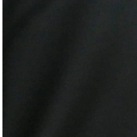
Atlético-MG