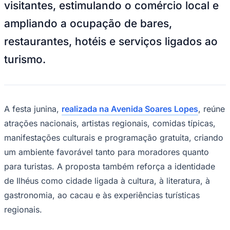
visitantes, estimulando o comércio local e
NBA
NFL
ampliando a ocupação de bares,
Fórmula 1
UFC
restaurantes, hotéis e serviços ligados ao
Tênis (ATP)
MLB
turismo.
NHL
Atletismo
Vôlei
NBB
Competições de Futebol
A festa junina,
realizada na Avenida Soares Lopes
, reúne
Brasileirão Série A
atrações nacionais, artistas regionais, comidas típicas,
Brasileirão Série B
manifestações culturais e programação gratuita, criando
Paulistão
Copa do Brasil
um ambiente favorável tanto para moradores quanto
Libertadores
para turistas. A proposta também reforça a identidade
Sul-Americana
Copa América
de Ilhéus como cidade ligada à cultura, à literatura, à
Champions League
gastronomia, ao cacau e às experiências turísticas
Premier League
La Liga
regionais.
Bundesliga
Mundial 2026