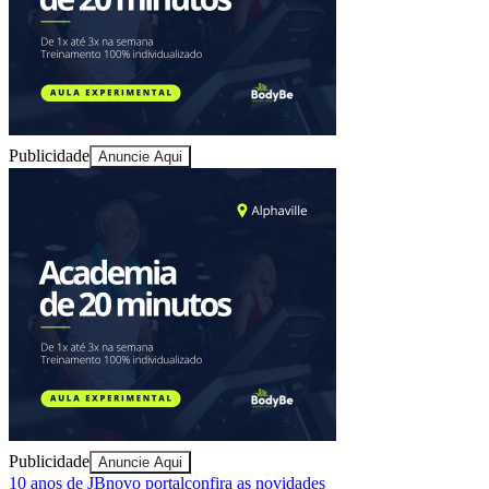
Publicidade
Anuncie Aqui
Ceará
Publicidade
Anuncie Aqui
10 anos de JB
novo portal
confira as novidades