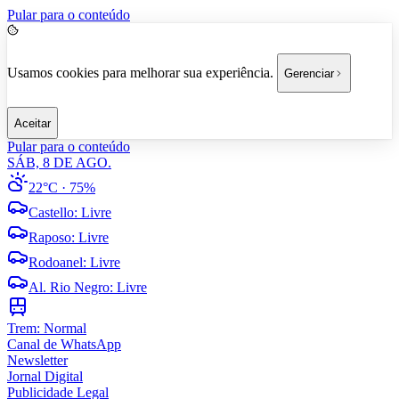
Pular para o conteúdo
Usamos cookies para melhorar sua experiência.
Gerenciar
Aceitar
Pular para o conteúdo
SÁB, 8 DE AGO.
22°C
· 75%
Castello
:
Livre
Raposo
:
Livre
Rodoanel
:
Livre
Al. Rio Negro
:
Livre
Trem:
Normal
Canal de WhatsApp
Newsletter
Jornal Digital
Publicidade Legal