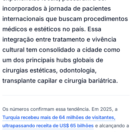
NBA
incorporados à jornada de pacientes
NFL
Fórmula 1
internacionais que buscam procedimentos
UFC
Tênis (ATP)
médicos e estéticos no país. Essa
MLB
NHL
integração entre tratamento e vivência
Atletismo
Vôlei
cultural tem consolidado a cidade como
NBB
um dos principais hubs globais de
Competições de Futebol
cirurgias estéticas, odontologia,
Brasileirão Série A
Brasileirão Série B
transplante capilar e cirurgia bariátrica.
Paulistão
Copa do Brasil
Libertadores
Sul-Americana
Copa América
Champions League
Os números confirmam essa tendência. Em 2025, a
Premier League
Turquia recebeu mais de 64 milhões de visitantes,
La Liga
Bundesliga
ultrapassando receita de US$ 65 bilhões
e alcançando a
Mundial 2026