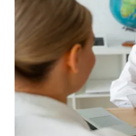
Julio
Jardim Líbano
Jardim Maria Cristina
Jardim Maria Helena
Jardim
Mutinga
Jardim Paraíso
Jardim Paulista
Jardim Reginalice
Jardim São
Luís
Jardim São Pedro
Jardim São Silvestre
Jardim Silveira
Jardim
Tupã
Jardim Tupanci
Mutinga
Nova Aldeinha
Osasco
Parque dos
Camargos
Parque Imperial
Parque Santa Luzia
Parque Viana
Pirapora
do Bom Jesus
Recanto Phrynéa
Santana de
Parnaíba
Silveira
Tamboré
Vale do Sol
Vila Barros
Vila Boa Vista
Vila
do Conde
Vila Engenho Novo
Vila Márcia
Vila Nossa Sra. da
Escada
Vila Porto
Votupoca
Para Sua Empresa
Anuncie no Portal
Guia de Empresas
Divulgar Vagas
Novo
Publicidade Legal
Negócios Regionais
Turismo
Segurança Regional
Hospitais Estaduais
Parques & Represas
Cidades da Região
Santana de Parnaíba
Osasco
Carapicuíba
Jandira
Itapevi
Cotia
Pirapora
do Bom Jesus
Araçariguama
Cajamar
Caieiras
Franco da