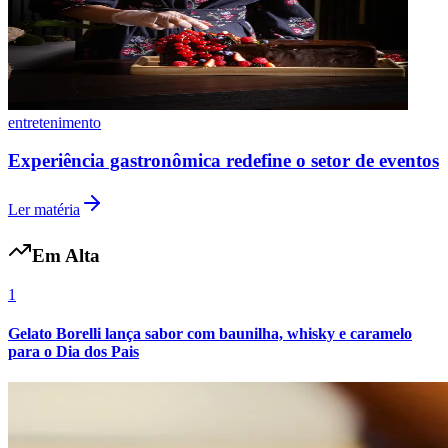
entretenimento
Experiência gastronômica redefine o setor de eventos
Ler matéria
Em Alta
1
Internacional
Gelato Borelli lança sabor com baunilha, whisky e caramelo
para o Dia dos Pais