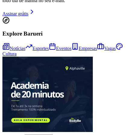
todo dia de manhã no seu e-mail.
Assinar grátis
Explore Barueri
Notícias
Esportes
Eventos
Empresas
Vagas
Cultura
Goiás