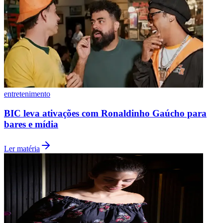
entretenimento
BIC leva ativações com Ronaldinho Gaúcho para
Grêmio
bares e mídia
Ler matéria