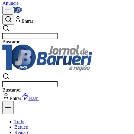
Anuncie
Entrar
Buscar
not
Buscar
not
Entrar
Explorar
Tudo
Barueri
Região