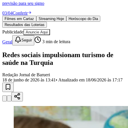
Divulgar Vagas
Novo
previsão para seu signo
Publicidade Legal
03
/
04
Conferir
Política
Filmes em Cartaz
Streaming Hoje
Horóscopo do Dia
Eleições
Resultados das Loterias
Esportes
Saúde
Publicidade
Anuncie Aqui
Segurança
Seguir
Geral
3
min de leitura
Cultura
Meio Ambiente
Obras
Redes sociais impulsionam turismo de
Educação
saúde na Turquia
Bairros de Barueri
Redação Jornal de Barueri
18 de junho de 2026 às 13:41
• Atualizado em
18/06/2026 às 17:17
Selecione sua região
Para notícias da sua região
Aldeia
Aldeia da Serra
Aldeia de Barueri
Alphaville
Bairro
Jubran
Belval
Bethaville
Boa
Vista
Califórnia
Carapicuíba
Centro
Chácaras Marco
Cidades da
Região
Cotia
Cruz Preta
Engenho Novo
Fazenda
Militar
Itapevi
Jandira
Jardim Audir
Jardim Belval
Jardim
Califórnia
Jardim dos Altos
Jardim dos Camargos
Jardim
Esperança
Jardim Graziela
Jardim Iracema
Jardim Itaquiti
Jardim