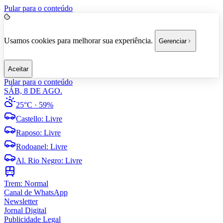
Pular para o conteúdo
Usamos cookies para melhorar sua experiência.
Gerenciar
Aceitar
Pular para o conteúdo
SÁB, 8 DE AGO.
25°C
· 59%
Castello
:
Livre
Raposo
:
Livre
Rodoanel
:
Livre
Al. Rio Negro
:
Livre
Trem:
Normal
Canal de WhatsApp
Newsletter
Jornal Digital
Publicidade Legal