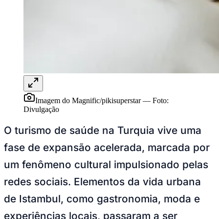
Rocha
Francisco Morato
Taboão da Serra
Embu das Artes
São Roque
Para Sua Empresa
Anuncie Regional
Guia de Empresas
Vagas na Região
Novo
Hub de Negócios
Guia Comercial
Selo Verificado
Portal Educacional
Agenda de Vestibulares
Imagem do Magnific/pikisuperstar
—
Foto:
Vagas de Emprego
Divulgação
Concursos
O turismo de saúde na Turquia vive uma
Panorama Econômico
fase de expansão acelerada, marcada por
Panorama Econômico
um fenômeno cultural impulsionado pelas
Para Sua Empresa
redes sociais. Elementos da vida urbana
Anuncie no Portal
Verificar Empresa
Novo
de Istambul, como gastronomia, moda e
Anunciar Vagas
Novo
Publicidade Legal
experiências locais, passaram a ser