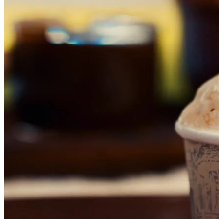
Atlético-MG