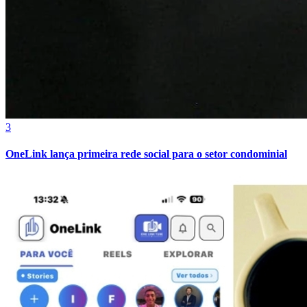
3
OneLink lança primeira rede social para o setor condominial
Athletico-PR