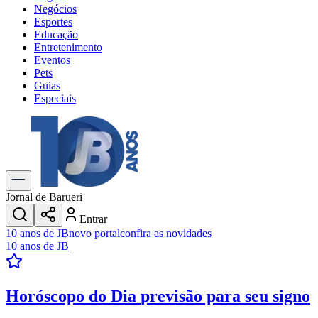
Negócios
Esportes
Educação
Entretenimento
Eventos
Pets
Guias
Especiais
Explore Tudo
Últimas Notícias
Previsão do Tempo
Trânsito e Rotas
Dia a Dia & Lazer
Jornal de Barueri
Transportes
Entrar
Gastronomia
10 anos de JB
novo portal
confira as novidades
Cinema & Shows
10 anos de JB
Jogos
Novo
Para Sua Empresa
Horóscopo do Dia
previsão para seu signo
Anuncie no Portal
Cadastrar Empresa