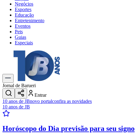
Negócios
Esportes
Educação
Entretenimento
Eventos
Pets
Guias
Especiais
Explore Tudo
Últimas Notícias
Previsão do Tempo
Trânsito e Rotas
Dia a Dia & Lazer
Jornal de Barueri
Transportes
Entrar
Gastronomia
10 anos de JB
novo portal
confira as novidades
Cinema & Shows
10 anos de JB
Jogos
Novo
Para Sua Empresa
Horóscopo do Dia
previsão para seu signo
Anuncie no Portal
Cadastrar Empresa