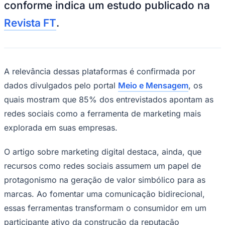
conforme indica um estudo publicado na
NBA
NFL
Revista FT
.
Fórmula 1
UFC
Tênis (ATP)
MLB
NHL
Atletismo
A relevância dessas plataformas é confirmada por
Vôlei
dados divulgados pelo portal
Meio e Mensagem
, os
NBB
quais mostram que 85% dos entrevistados apontam as
Competições de Futebol
redes sociais como a ferramenta de marketing mais
Brasileirão Série A
explorada em suas empresas.
Brasileirão Série B
Paulistão
Copa do Brasil
O artigo sobre marketing digital destaca, ainda, que
Libertadores
Sul-Americana
recursos como redes sociais assumem um papel de
Copa América
protagonismo na geração de valor simbólico para as
Champions League
Premier League
marcas. Ao fomentar uma comunicação bidirecional,
La Liga
essas ferramentas transformam o consumidor em um
Bundesliga
Mundial 2026
participante ativo da construção da reputação