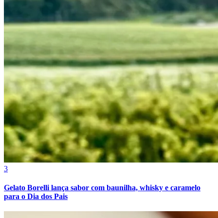
Bragantino
3
Gelato Borelli lança sabor com baunilha, whisky e caramelo
para o Dia dos Pais