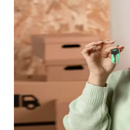
Julio
Jardim Líbano
Jardim Maria Cristina
Jardim Maria Helena
Jardim
Mutinga
Jardim Paraíso
Jardim Paulista
Jardim Reginalice
Jardim São
Luís
Jardim São Pedro
Jardim São Silvestre
Jardim Silveira
Jardim
Tupã
Jardim Tupanci
Mutinga
Nova Aldeinha
Osasco
Parque dos
Camargos
Parque Imperial
Parque Santa Luzia
Parque Viana
Pirapora
do Bom Jesus
Recanto Phrynéa
Santana de
Parnaíba
Silveira
Tamboré
Vale do Sol
Vila Barros
Vila Boa Vista
Vila
do Conde
Vila Engenho Novo
Vila Márcia
Vila Nossa Sra. da
Escada
Vila Porto
Votupoca
Para Sua Empresa
Anuncie no Portal
Guia de Empresas
Divulgar Vagas
Novo
Publicidade Legal
Negócios Regionais
Turismo
Segurança Regional
Hospitais Estaduais
Parques & Represas
Cidades da Região
Santana de Parnaíba
Osasco
Carapicuíba
Jandira
Itapevi
Cotia
Pirapora
do Bom Jesus
Araçariguama
Cajamar
Caieiras
Franco da