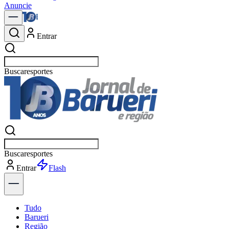
Anuncie
Entrar
Buscar
política
Buscar
política
Entrar
Explorar
Tudo
Barueri
Região