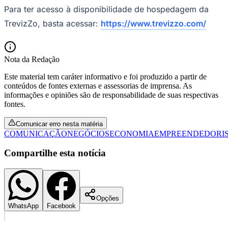
Para ter acesso à disponibilidade de hospedagem da
Fluminense
TrevizZo, basta acessar:
https://www.trevizzo.com/
Nota da Redação
Este material tem caráter informativo e foi produzido a partir de
conteúdos de fontes externas e assessorias de imprensa. As
informações e opiniões são de responsabilidade de suas respectivas
fontes.
Comunicar erro nesta matéria
COMUNICAÇÃO
NEGÓCIOS
ECONOMIA
EMPREENDEDORI
Compartilhe esta notícia
Opções
WhatsApp
Facebook