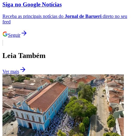
Siga no
Google Notícias
Receba as principais notícias do
Jornal de Barueri
direto no seu
feed
Vasco
Seguir
Leia Também
Ver mais