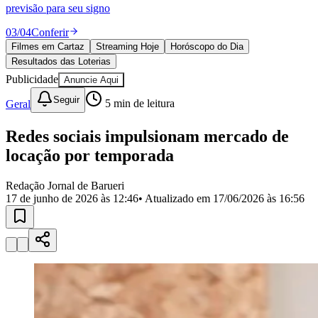
Divulgar Vagas
Novo
previsão para seu signo
Publicidade Legal
03
/
04
Conferir
Política
Filmes em Cartaz
Streaming Hoje
Horóscopo do Dia
Eleições
Resultados das Loterias
Esportes
Saúde
Publicidade
Anuncie Aqui
Segurança
Seguir
Geral
5
min de leitura
Cultura
Meio Ambiente
Obras
Redes sociais impulsionam mercado de
Educação
locação por temporada
Bairros de Barueri
Redação Jornal de Barueri
17 de junho de 2026 às 12:46
• Atualizado em
17/06/2026 às 16:56
Selecione sua região
Para notícias da sua região
Aldeia
Aldeia da Serra
Aldeia de Barueri
Alphaville
Bairro
Jubran
Belval
Bethaville
Boa
Vista
Califórnia
Carapicuíba
Centro
Chácaras Marco
Cidades da
Região
Cotia
Cruz Preta
Engenho Novo
Fazenda
Militar
Itapevi
Jandira
Jardim Audir
Jardim Belval
Jardim
Califórnia
Jardim dos Altos
Jardim dos Camargos
Jardim
Esperança
Jardim Graziela
Jardim Iracema
Jardim Itaquiti
Jardim