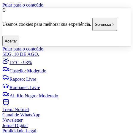
Pular para o conteúdo
Usamos cookies para melhorar sua experiência.
Gerenciar
Aceitar
Pular para o conteúdo
SEG, 10 DE AGO.
15°C
· 93%
Castello
:
Moderado
Raposo
:
Livre
Rodoanel
:
Livre
Al. Rio Negro
:
Moderado
Trem:
Normal
Canal de WhatsApp
Newsletter
Jornal Digital
Publicidade Legal