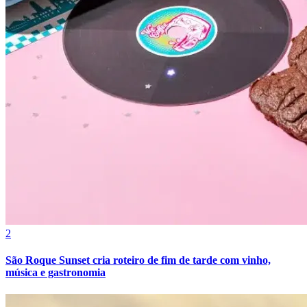
Fortaleza
2
São Roque Sunset cria roteiro de fim de tarde com vinho,
música e gastronomia