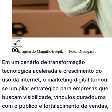
Rocha
Francisco Morato
Taboão da Serra
Embu das Artes
São Roque
Para Sua Empresa
Anuncie Regional
Guia de Empresas
Vagas na Região
Novo
Hub de Negócios
Guia Comercial
Selo Verificado
Portal Educacional
Agenda de Vestibulares
Imagem do Magnific/freepik
—
Foto:
Divulgação
Vagas de Emprego
Concursos
Em um cenário de transformação
Panorama Econômico
tecnológica acelerada e crescimento do
Panorama Econômico
uso da internet, o marketing digital tornou-
Para Sua Empresa
se um pilar estratégico para empresas que
Anuncie no Portal
buscam visibilidade, vínculos duradouros
Verificar Empresa
Novo
Anunciar Vagas
Novo
com o público e fortalecimento de vendas,
Publicidade Legal