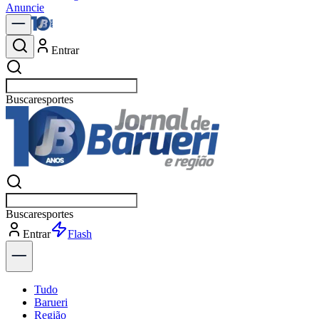
Anuncie
Entrar
Buscar
polí
Buscar
polít
Entrar
Explorar
Tudo
Barueri
Região