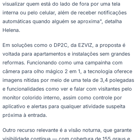
NBA
visualizar quem está do lado de fora por uma tela
NFL
interna ou pelo celular, além de receber notificações
Fórmula 1
UFC
automáticas quando alguém se aproxima", detalha
Tênis (ATP)
Helena.
MLB
NHL
Atletismo
Em soluções como o DP2C, da EZVIZ, a proposta é
Vôlei
NBB
voltada para apartamentos e instalações sem grandes
reformas. Funcionando como uma campainha com
Competições de Futebol
câmera para olho mágico 2 em 1, a tecnologia oferece
Brasileirão Série A
imagens nítidas por meio de uma tela de 3,4 polegadas
Brasileirão Série B
Paulistão
e funcionalidades como ver e falar com visitantes pelo
Copa do Brasil
Libertadores
monitor colorido interno, assim como controle por
Sul-Americana
aplicativo e alertas para qualquer atividade suspeita
Copa América
Champions League
próxima à entrada.
Premier League
La Liga
Outro recurso relevante é a visão noturna, que garante
Bundesliga
Mundial 2026
visibilidade contínua — com cobertura de 155 graus e