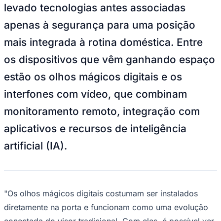
Julio
Jardim Líbano
Jardim Maria Cristina
Jardim Maria Helena
Jardim
levado tecnologias antes associadas
Mutinga
Jardim Paraíso
Jardim Paulista
Jardim Reginalice
Jardim São
Luís
Jardim São Pedro
Jardim São Silvestre
Jardim Silveira
Jardim
apenas à segurança para uma posição
Tupã
Jardim Tupanci
Mutinga
Nova Aldeinha
Osasco
Parque dos
Camargos
Parque Imperial
Parque Santa Luzia
Parque Viana
Pirapora
mais integrada à rotina doméstica. Entre
do Bom Jesus
Recanto Phrynéa
Santana de
Parnaíba
Silveira
Tamboré
Vale do Sol
Vila Barros
Vila Boa Vista
Vila
os dispositivos que vêm ganhando espaço
do Conde
Vila Engenho Novo
Vila Márcia
Vila Nossa Sra. da
Escada
Vila Porto
Votupoca
estão os olhos mágicos digitais e os
Para Sua Empresa
interfones com vídeo, que combinam
Anuncie no Portal
Guia de Empresas
monitoramento remoto, integração com
Divulgar Vagas
Novo
Publicidade Legal
aplicativos e recursos de inteligência
Negócios Regionais
artificial (IA).
Turismo
Segurança Regional
Hospitais Estaduais
Parques & Represas
"Os olhos mágicos digitais costumam ser instalados
Cidades da Região
Santana de Parnaíba
Osasco
Carapicuíba
Jandira
Itapevi
Cotia
Pirapora
diretamente na porta e funcionam como uma evolução
do Bom Jesus
Araçariguama
Cajamar
Caieiras
Franco da
conectada do visor tradicional. Com eles, é possível ver