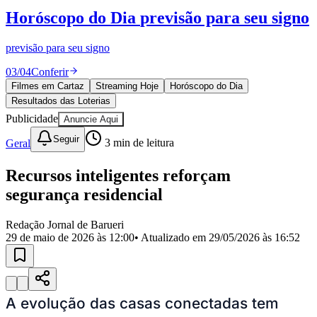
Divulgar Vagas
Novo
Horóscopo do Dia
previsão para seu signo
Publicidade Legal
Política
previsão para seu signo
Eleições
Esportes
03
/
04
Conferir
Saúde
Filmes em Cartaz
Streaming Hoje
Horóscopo do Dia
Segurança
Resultados das Loterias
Cultura
Meio Ambiente
Publicidade
Anuncie Aqui
Obras
Seguir
Educação
Geral
3
min de leitura
Bairros de Barueri
Recursos inteligentes reforçam
segurança residencial
Selecione sua região
Para notícias da sua região
Redação Jornal de Barueri
Aldeia
Aldeia da Serra
Aldeia de Barueri
Alphaville
Bairro
29 de maio de 2026 às 12:00
• Atualizado em
29/05/2026 às 16:52
Jubran
Belval
Bethaville
Boa
Vista
Califórnia
Carapicuíba
Centro
Chácaras Marco
Cidades da
Região
Cotia
Cruz Preta
Engenho Novo
Fazenda
Militar
Itapevi
Jandira
Jardim Audir
Jardim Belval
Jardim
Califórnia
Jardim dos Altos
Jardim dos Camargos
Jardim
A evolução das casas conectadas tem
Esperança
Jardim Graziela
Jardim Iracema
Jardim Itaquiti
Jardim