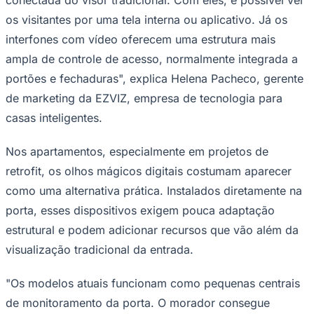
Rocha
Francisco Morato
Taboão da Serra
Embu das Artes
São Roque
Para Sua Empresa
os visitantes por uma tela interna ou aplicativo. Já os
Anuncie Regional
interfones com vídeo oferecem uma estrutura mais
Guia de Empresas
ampla de controle de acesso, normalmente integrada a
Vagas na Região
Novo
portões e fechaduras", explica Helena Pacheco, gerente
Hub de Negócios
de marketing da EZVIZ, empresa de tecnologia para
Guia Comercial
Selo Verificado
casas inteligentes.
Portal Educacional
Agenda de Vestibulares
Vagas de Emprego
Nos apartamentos, especialmente em projetos de
Concursos
retrofit, os olhos mágicos digitais costumam aparecer
Panorama Econômico
como uma alternativa prática. Instalados diretamente na
porta, esses dispositivos exigem pouca adaptação
Panorama Econômico
estrutural e podem adicionar recursos que vão além da
Para Sua Empresa
visualização tradicional da entrada.
Anuncie no Portal
Verificar Empresa
Novo
"Os modelos atuais funcionam como pequenas centrais
Anunciar Vagas
Novo
Publicidade Legal
de monitoramento da porta. O morador consegue