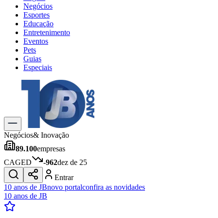
Negócios
Esportes
Educação
Entretenimento
Eventos
Pets
Guias
Especiais
Explore Tudo
Últimas Notícias
Previsão do Tempo
Trânsito e Rotas
Dia a Dia & Lazer
Negócios
& Inovação
Transportes
89.100
empresas
Gastronomia
Cinema & Shows
CAGED
-962
dez de 25
Jogos
Novo
Entrar
Para Sua Empresa
10 anos de JB
novo portal
confira as novidades
10 anos de JB
Anuncie no Portal
Cadastrar Empresa