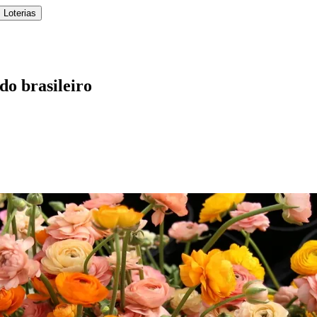
 Loterias
do brasileiro
l
Bethaville
Boa Vista
Califórnia
Carapicuíba
Centro
Chácaras Marco
Cida
im dos Altos
Jardim dos Camargos
Jardim Esperança
Jardim Graziela
Jard
lista
Jardim Reginalice
Jardim São Luís
Jardim São Pedro
Jardim São Sil
uzia
Parque Viana
Pirapora do Bom Jesus
Recanto Phrynéa
Santana de P
 Porto
Votupoca