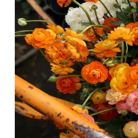
Publicidade Legal
Negócios Regionais
Turismo
Segurança Regional
Hospitais Estaduais
Parques & Represas
Cidades da Região
Santana de Parnaíba
Osasco
Carapicuíba
Jandira
Itapevi
Cotia
Pirapora 
Para Sua Empresa
Anuncie Regional
Guia de Empresas
Vagas na Região
Novo
Hub de Negócios
Guia Comercial
Selo Verificado
Portal Educacional
Agenda de Vestibulares
Vagas de Emprego
Concursos
Panorama Econômico