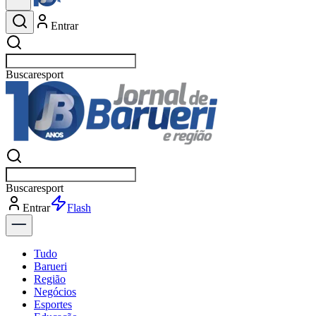
Entrar
Buscar
esporte
Buscar
esporte
Entrar
Flash
Tudo
Barueri
Região
Negócios
Esportes