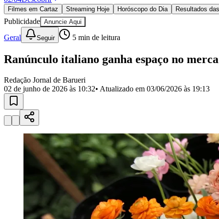
Política
Filmes em Cartaz
Streaming Hoje
Horóscopo do Dia
Resultados das
Eleições
Publicidade
Anuncie Aqui
Esportes
Saúde
Geral
5
min de leitura
Seguir
Segurança
Cultura
Ranúnculo italiano ganha espaço no merca
Meio Ambiente
Obras
Educação
Redação Jornal de Barueri
02 de junho de 2026 às 10:32
• Atualizado em
03/06/2026 às 19:13
Bairros de Barueri
Selecione sua região
Para notícias da sua região
Aldeia
Aldeia da Serra
Aldeia de Barueri
Alphaville
Bairro Jubran
Belva
Militar
Itapevi
Jandira
Jardim Audir
Jardim Belval
Jardim Califórnia
Jard
Cristina
Jardim Maria Helena
Jardim Mutinga
Jardim Paraíso
Jardim Pau
Aldeinha
Osasco
Parque dos Camargos
Parque Imperial
Parque Santa L
Conde
Vila Engenho Novo
Vila Márcia
Vila Nossa Sra. da Escada
Vila
Para Sua Empresa
Anuncie no Portal
Guia de Empresas
Divulgar Vagas
Novo