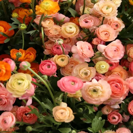
do Bom Jesus
Araçariguama
Cajamar
Caieiras
Franco da Rocha
Francisco 