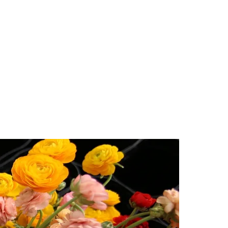
des da Região
Cotia
Cruz Preta
Engenho Novo
Fazenda
im Iracema
Jardim Itaquiti
Jardim Julio
Jardim Líbano
Jardim Maria
vestre
Jardim Silveira
Jardim Tupã
Jardim Tupanci
Mutinga
Nova
arnaíba
Silveira
Tamboré
Vale do Sol
Vila Barros
Vila Boa Vista
Vila do