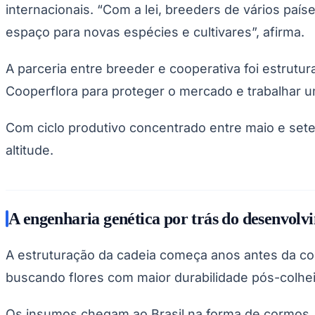
Copa do Brasil
internacionais. “Com a lei, breeders de vários país
Libertadores
espaço para novas espécies e cultivares”, afirma.
Sul-Americana
Copa América
Champions League
A parceria entre breeder e cooperativa foi estrutur
Premier League
La Liga
Cooperflora para proteger o mercado e trabalhar 
Bundesliga
Mundial 2026
Com ciclo produtivo concentrado entre maio e set
Times - Ir direto
altitude.
A engenharia genética por trás do desenvol
A estruturação da cadeia começa anos antes da co
buscando flores com maior durabilidade pós-colhei
Os insumos chegam ao Brasil na forma de cormos, 