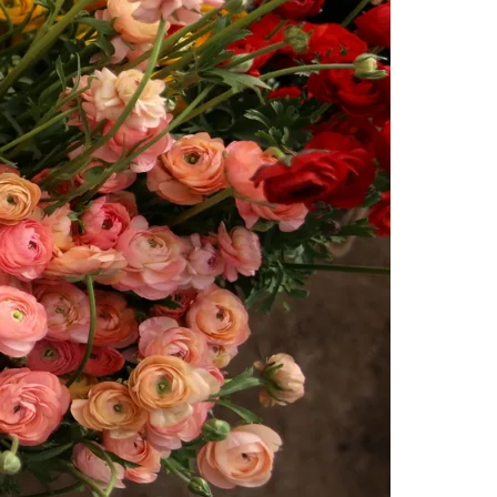
Morato
Taboão da Serra
Embu das Artes
São Roque