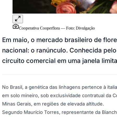
Panorama Econômico
Para Sua Empresa
Anuncie no Portal
Verificar Empresa
Novo
Cooperativa Cooperflora
—
Foto:
Divulgação
Anunciar Vagas
Novo
Publicidade Legal
Em maio, o mercado brasileiro de flor
NBA
nacional: o ranúnculo. Conhecida pelo 
NFL
Fórmula 1
circuito comercial em uma janela limit
UFC
Tênis (ATP)
MLB
NHL
Atletismo
Vôlei
No Brasil, a genética das linhagens pertence à ital
NBB
em solo mineiro, sob exclusividade contratual da C
Competições de Futebol
Minas Gerais, em regiões de elevada altitude.
Brasileirão Série A
Brasileirão Série B
Segundo Maurício Torres, representante da Bianche
Paulistão