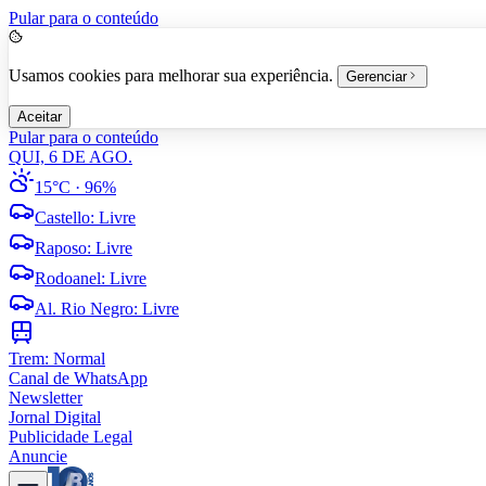
Pular para o conteúdo
Usamos cookies para melhorar sua experiência.
Gerenciar
Aceitar
Pular para o conteúdo
QUI, 6 DE AGO.
15°C
· 96%
Castello
:
Livre
Raposo
:
Livre
Rodoanel
:
Livre
Al. Rio Negro
:
Livre
Trem:
Normal
Canal de WhatsApp
Newsletter
Jornal Digital
Publicidade Legal
Anuncie