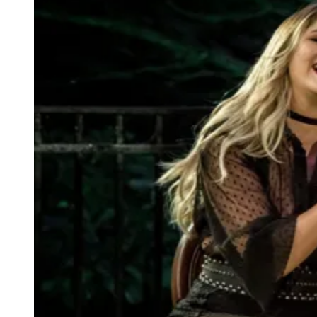
Julio
Jardim Líbano
Jardim Maria Cristina
Jardim Maria Helena
Jardim
Mutinga
Jardim Paraíso
Jardim Paulista
Jardim Reginalice
Jardim São
Luís
Jardim São Pedro
Jardim São Silvestre
Jardim Silveira
Jardim
Tupã
Jardim Tupanci
Mutinga
Nova Aldeinha
Osasco
Parque dos
Camargos
Parque Imperial
Parque Santa Luzia
Parque Viana
Pirapora
do Bom Jesus
Recanto Phrynéa
Santana de
Parnaíba
Silveira
Tamboré
Vale do Sol
Vila Barros
Vila Boa Vista
Vila
do Conde
Vila Engenho Novo
Vila Márcia
Vila Nossa Sra. da
Escada
Vila Porto
Votupoca
Para Sua Empresa
Anuncie no Portal
Guia de Empresas
Divulgar Vagas
Novo
Publicidade Legal
Negócios Regionais
Turismo
Segurança Regional
Hospitais Estaduais
Parques & Represas
Cidades da Região
Santana de Parnaíba
Osasco
Carapicuíba
Jandira
Itapevi
Cotia
Pirapora
do Bom Jesus
Araçariguama
Cajamar
Caieiras
Franco da