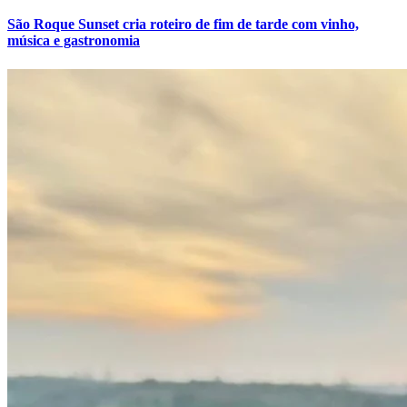
São Roque Sunset cria roteiro de fim de tarde com vinho,
música e gastronomia
Atlético-MG