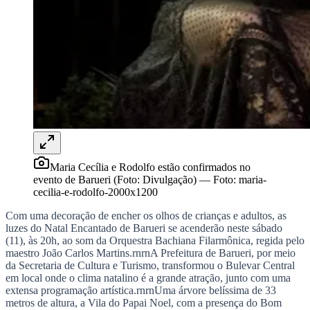
Rocha
Francisco Morato
Taboão da Serra
Embu das Artes
São Roque
Para Sua Empresa
Anuncie Regional
Guia de Empresas
Vagas na Região
Novo
Hub de Negócios
Guia Comercial
Selo Verificado
Portal Educacional
Agenda de Vestibulares
Vagas de Emprego
Concursos
Maria Cecília e Rodolfo estão confirmados no
evento de Barueri (Foto: Divulgação)
—
Foto:
maria-
Panorama Econômico
cecilia-e-rodolfo-2000x1200
Panorama Econômico
Com uma decoração de encher os olhos de crianças e adultos, as
luzes do Natal Encantado de Barueri se acenderão neste sábado
Para Sua Empresa
(11), às 20h, ao som da Orquestra Bachiana Filarmônica, regida pelo
maestro João Carlos Martins.rnrnA Prefeitura de Barueri, por meio
Anuncie no Portal
da Secretaria de Cultura e Turismo, transformou o Bulevar Central
Verificar Empresa
Novo
em local onde o clima natalino é a grande atração, junto com uma
Anunciar Vagas
Novo
extensa programação artística.rnrnUma árvore belíssima de 33
Publicidade Legal
metros de altura, a Vila do Papai Noel, com a presença do Bom