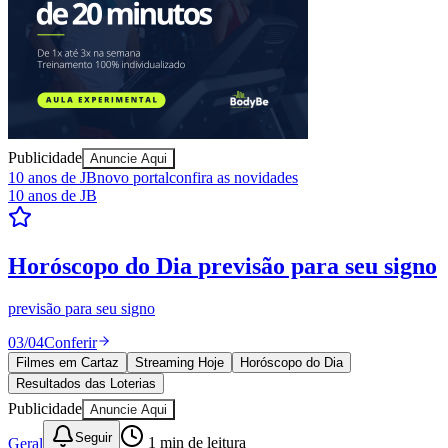
Publicidade
Anuncie Aqui
10 anos de JB
novo portal
confira as novidades
10 anos de JB
Goiás
Horóscopo do Dia
previsão para seu signo
previsão para seu signo
03
/
04
Conferir
Filmes em Cartaz
Streaming Hoje
Horóscopo do Dia
Resultados das Loterias
Publicidade
Anuncie Aqui
Seguir
Geral
1
min de leitura