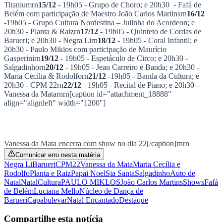
Titaniumrn
15/12
- 19h05 - Grupo de Choro; e 20h30 - Fafá de
Times - Ir direto
Belém com participação de Maestro João Carlos Martinsrn
16/12
-19h05 - Grupo Cultura Nordestina – Julinha do Acordeon; e
20h30 - Planta & Raizrn
17/12
- 19h05 - Quinteto de Cordas de
Barueri; e 20h30 - Negra Lirn
18/12
- 19h05 - Coral Infantil; e
20h30 - Paulo Miklos com participação de Maurício
Gasperinirn
19/12
- 19h05 - Espetáculo de Circo; e 20h30 -
Salgadinhorn
20/12
- 19h05 - Jean Carreiro e Banda; e 20h30 -
Maria Cecília & Rodolforn
21/12
-19h05 - Banda da Cultura; e
20h30 - CPM 22rn
22/12
- 19h05 - Recital de Piano; e 20h30 -
Vanessa da Matarnrn[caption id="attachment_18888"
align="alignleft" width="1200"]
Vanessa da Mata encerra com show no dia 22[/caption]rnrn
Comunicar erro nesta matéria
Negra Li
Barueri
CPM22
Vanessa da Mata
Maria Cecília e
Rodolfo
Planta e Raiz
Papai Noel
Sia Santa
Salgadinho
Auto de
Natal
Natal
Cultura
PAULO MIKLOS
João Carlos Martins
Shows
Fafá
de Belém
Luciana Mello
Núcleo de Dança de
Barueri
Capa
bulevar
Natal Encantado
Destaque
Compartilhe esta notícia