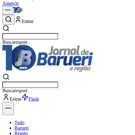
Anuncie
Entrar
Buscar
polí
Buscar
polít
Entrar
Explorar
Tudo
Barueri
Região