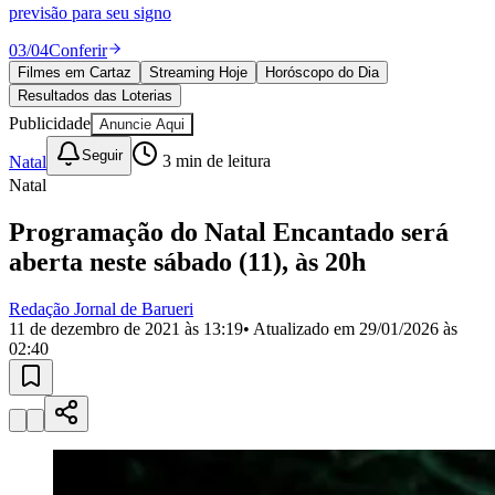
Divulgar Vagas
Novo
previsão para seu signo
Publicidade Legal
03
/
04
Conferir
Política
Filmes em Cartaz
Streaming Hoje
Horóscopo do Dia
Eleições
Resultados das Loterias
Esportes
Saúde
Publicidade
Anuncie Aqui
Segurança
Seguir
Natal
3
min de leitura
Cultura
Meio Ambiente
Natal
Obras
Educação
Programação do Natal Encantado será
aberta neste sábado (11), às 20h
Bairros de Barueri
Redação Jornal de Barueri
Selecione sua região
Para notícias da sua região
11 de dezembro de 2021 às 13:19
• Atualizado em
29/01/2026 às
02:40
Aldeia
Aldeia da Serra
Aldeia de Barueri
Alphaville
Bairro
Jubran
Belval
Bethaville
Boa
Vista
Califórnia
Carapicuíba
Centro
Chácaras Marco
Cidades da
Região
Cotia
Cruz Preta
Engenho Novo
Fazenda
Militar
Itapevi
Jandira
Jardim Audir
Jardim Belval
Jardim
Califórnia
Jardim dos Altos
Jardim dos Camargos
Jardim
Esperança
Jardim Graziela
Jardim Iracema
Jardim Itaquiti
Jardim