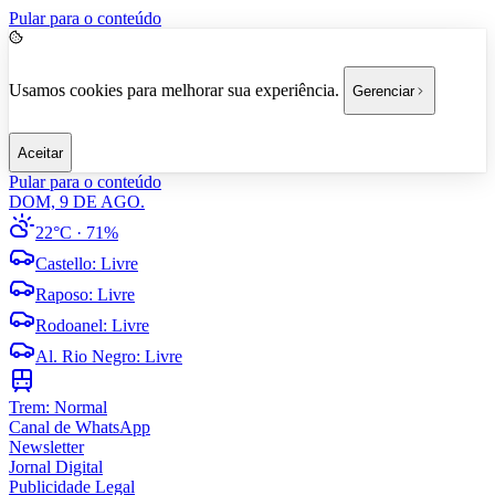
Pular para o conteúdo
Usamos cookies para melhorar sua experiência.
Gerenciar
Aceitar
Pular para o conteúdo
DOM, 9 DE AGO.
22°C
· 71%
Castello
:
Livre
Raposo
:
Livre
Rodoanel
:
Livre
Al. Rio Negro
:
Livre
Trem:
Normal
Canal de WhatsApp
Newsletter
Jornal Digital
Publicidade Legal