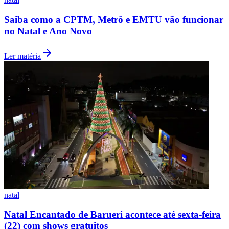
Saiba como a CPTM, Metrô e EMTU vão funcionar
no Natal e Ano Novo
Ler matéria
natal
Natal Encantado de Barueri acontece até sexta-feira
(22) com shows gratuitos