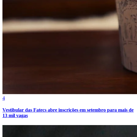
Bahia
4
Vestibular das Fatecs abre inscrições em setembro para mais de
13 mil vagas