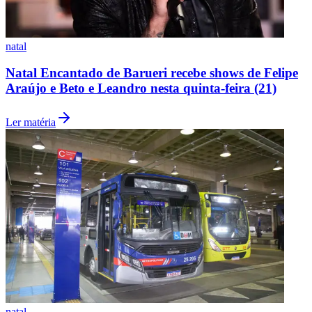
natal
Natal Encantado de Barueri recebe shows de Felipe
Araújo e Beto e Leandro nesta quinta-feira (21)
Ler matéria
Flamengo
natal