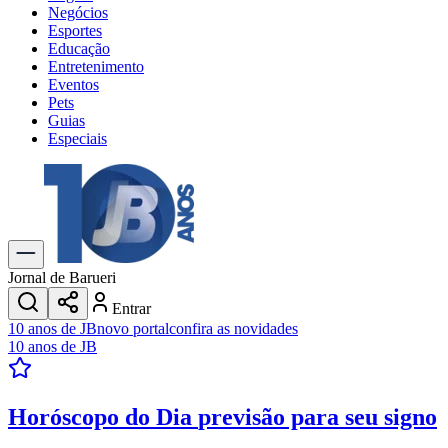
Negócios
Esportes
Educação
Entretenimento
Eventos
Pets
Guias
Especiais
Explore Tudo
Últimas Notícias
Previsão do Tempo
Trânsito e Rotas
Dia a Dia & Lazer
Jornal de Barueri
Transportes
Entrar
Gastronomia
10 anos de JB
novo portal
confira as novidades
Cinema & Shows
10 anos de JB
Jogos
Novo
Para Sua Empresa
Horóscopo do Dia
previsão para seu signo
Anuncie no Portal
Cadastrar Empresa