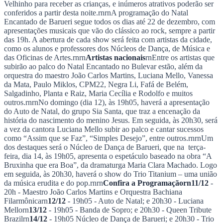
Velhinho para receber as crianças, e inúmeros atrativos poderão ser
NBA
conferidos a partir desta noite.rnrnA programação do Natal
NFL
Encantado de Barueri segue todos os dias até 22 de dezembro, com
Fórmula 1
apresentações musicais que vão do clássico ao rock, sempre a partir
UFC
das 19h. A abertura de cada show será feita com artistas da cidade,
Tênis (ATP)
como os alunos e professores dos Núcleos de Dança, de Música e
MLB
das Oficinas de Artes.rnrn
Artistas nacionais
rnEntre os artistas que
NHL
subirão ao palco do Natal Encantado no Bulevar estão, além da
Atletismo
orquestra do maestro João Carlos Martins, Luciana Mello, Vanessa
Vôlei
da Mata, Paulo Miklos, CPM22, Negra Li, Fafá de Belém,
NBB
Salgadinho, Planta e Raiz, Maria Cecília e Rodolfo e muitos
Competições de Futebol
outros.rnrnNo domingo (dia 12), às 19h05, haverá a apresentação
do Auto de Natal, do grupo Sia Santa, que traz a encenação da
Brasileirão Série A
história do nascimento do menino Jesus. Em seguida, às 20h30, será
Brasileirão Série B
a vez da cantora Luciana Mello subir ao palco e cantar sucessos
Paulistão
como “Assim que se Faz”, “Simples Desejo”, entre outros.rnrnUm
Copa do Brasil
dos destaques será o Núcleo de Dança de Barueri, que na terça-
Libertadores
feira, dia 14, às 19h05, apresenta o espetáculo baseado na obra “A
Sul-Americana
Bruxinha que era Boa”, da dramaturga Maria Clara Machado. Logo
Copa América
em seguida, às 20h30, haverá o show do Trio Titanium – uma união
Champions League
da música erudita e do pop.rnrn
Confira a Programaçãorn11/12
-
Premier League
20h - Maestro João Carlos Martins e Orquestra Bachiana
La Liga
Filarmônicarn
12/12
- 19h05 - Auto de Natal; e 20h30 - Luciana
Bundesliga
Mellorn
13/12
- 19h05 - Banda de Sopro; e 20h30 - Queen Tribute
Mundial 2026
Brazilrn
14/12
- 19h05 Núcleo de Dança de Barueri; e 20h30 - Trio