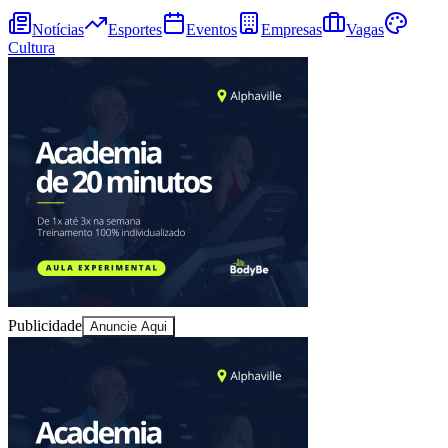
Notícias
Esportes
Eventos
Empresas
Vagas
Cultura
Ceará
Publicidade
Anuncie Aqui