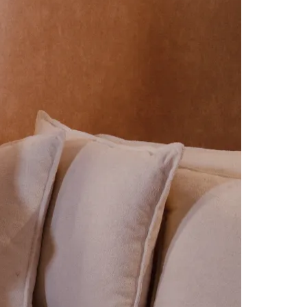
Morato
Taboão da Serra
Embu das Artes
São Roque