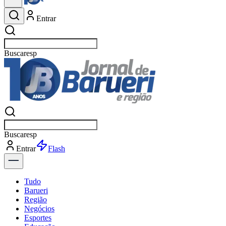
Entrar
Buscar
esportes
Buscar
esportes
Entrar
Flash
Tudo
Barueri
Região
Negócios
Esportes