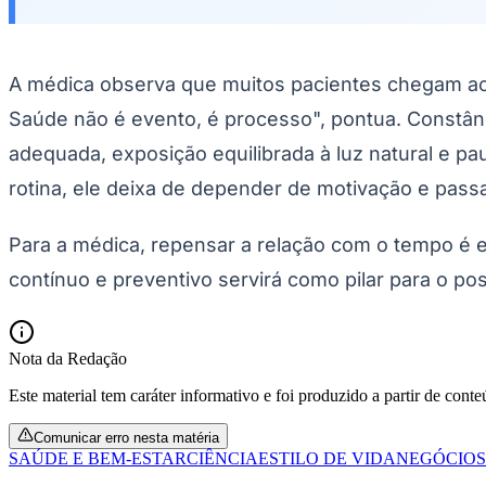
Copa do Brasil
Libertadores
Sul-Americana
Copa América
A médica observa que muitos pacientes chegam ao co
Champions League
Premier League
Saúde não é evento, é processo", pontua. Constânci
La Liga
Bundesliga
adequada, exposição equilibrada à luz natural e p
Mundial 2026
rotina, ele deixa de depender de motivação e passa
Times - Ir direto
Para a médica, repensar a relação com o tempo é e
contínuo e preventivo servirá como pilar para o p
Nota da Redação
Este material tem caráter informativo e foi produzido a partir de cont
Comunicar erro nesta matéria
SAÚDE E BEM-ESTAR
CIÊNCIA
ESTILO DE VIDA
NEGÓCIOS