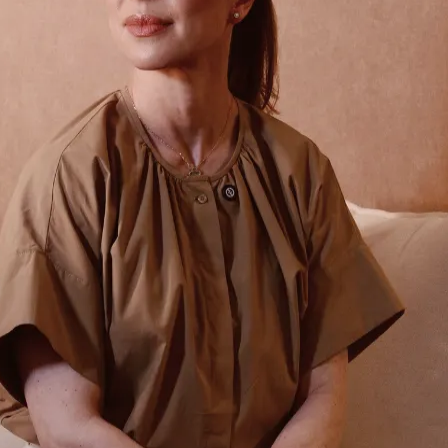
do Bom Jesus
Araçariguama
Cajamar
Caieiras
Franco da Rocha
Francisco 