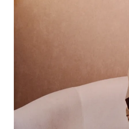
Publicidade Legal
Negócios Regionais
Turismo
Segurança Regional
Hospitais Estaduais
Parques & Represas
Cidades da Região
Santana de Parnaíba
Osasco
Carapicuíba
Jandira
Itapevi
Cotia
Pirapora 
Para Sua Empresa
Anuncie Regional
Guia de Empresas
Vagas na Região
Novo
Hub de Negócios
Guia Comercial
Selo Verificado
Portal Educacional
Agenda de Vestibulares
Vagas de Emprego
Concursos
Panorama Econômico