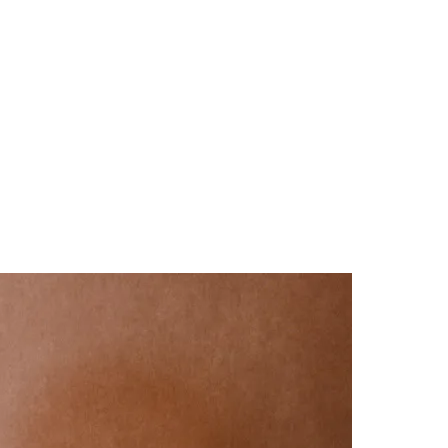
des da Região
Cotia
Cruz Preta
Engenho Novo
Fazenda
im Iracema
Jardim Itaquiti
Jardim Julio
Jardim Líbano
Jardim Maria
vestre
Jardim Silveira
Jardim Tupã
Jardim Tupanci
Mutinga
Nova
arnaíba
Silveira
Tamboré
Vale do Sol
Vila Barros
Vila Boa Vista
Vila do