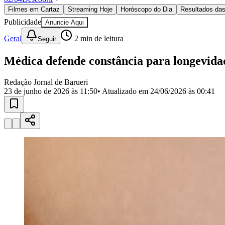
Política
Filmes em Cartaz
Streaming Hoje
Horóscopo do Dia
Resultados das
Eleições
Publicidade
Anuncie Aqui
Esportes
Saúde
Geral
2
min de leitura
Seguir
Segurança
Cultura
Médica defende constância para longevida
Meio Ambiente
Obras
Educação
Redação Jornal de Barueri
23 de junho de 2026 às 11:50
• Atualizado em
24/06/2026 às 00:41
Bairros de Barueri
Selecione sua região
Para notícias da sua região
Aldeia
Aldeia da Serra
Aldeia de Barueri
Alphaville
Bairro Jubran
Belva
Militar
Itapevi
Jandira
Jardim Audir
Jardim Belval
Jardim Califórnia
Jard
Cristina
Jardim Maria Helena
Jardim Mutinga
Jardim Paraíso
Jardim Pau
Aldeinha
Osasco
Parque dos Camargos
Parque Imperial
Parque Santa L
Conde
Vila Engenho Novo
Vila Márcia
Vila Nossa Sra. da Escada
Vila
Para Sua Empresa
Anuncie no Portal
Guia de Empresas
Divulgar Vagas
Novo