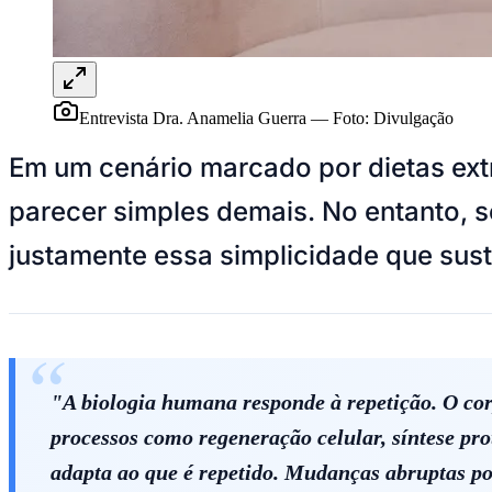
Panorama Econômico
Para Sua Empresa
Anuncie no Portal
Verificar Empresa
Novo
Entrevista Dra. Anamelia Guerra
—
Foto:
Divulgação
Anunciar Vagas
Novo
Publicidade Legal
Em um cenário marcado por dietas extr
NBA
parecer simples demais. No entanto, 
NFL
Fórmula 1
justamente essa simplicidade que sust
UFC
Tênis (ATP)
MLB
NHL
Atletismo
Vôlei
NBB
"A biologia humana responde à repetição. O corp
Competições de Futebol
processos como regeneração celular, síntese pr
Brasileirão Série A
Brasileirão Série B
adapta ao que é repetido. Mudanças abruptas pod
Paulistão