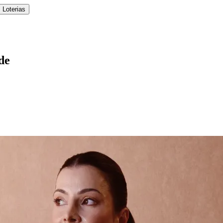
 Loterias
de
l
Bethaville
Boa Vista
Califórnia
Carapicuíba
Centro
Chácaras Marco
Cida
im dos Altos
Jardim dos Camargos
Jardim Esperança
Jardim Graziela
Jard
lista
Jardim Reginalice
Jardim São Luís
Jardim São Pedro
Jardim São Sil
uzia
Parque Viana
Pirapora do Bom Jesus
Recanto Phrynéa
Santana de P
 Porto
Votupoca