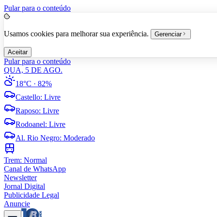
Pular para o conteúdo
Usamos cookies para melhorar sua experiência.
Gerenciar
Aceitar
Pular para o conteúdo
QUA, 5 DE AGO.
18°C
· 82%
Castello
:
Livre
Raposo
:
Livre
Rodoanel
:
Livre
Al. Rio Negro
:
Moderado
Trem:
Normal
Canal de WhatsApp
Newsletter
Jornal Digital
Publicidade Legal
Anuncie