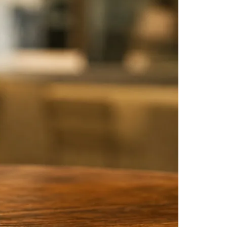
Morato
Taboão da Serra
Embu das Artes
São Roque