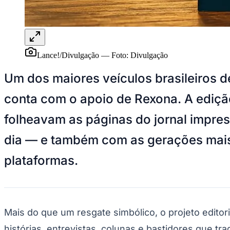
Panorama Econômico
Para Sua Empresa
Anuncie no Portal
Verificar Empresa
Novo
Lance!/Divulgação
—
Foto:
Divulgação
Anunciar Vagas
Novo
Publicidade Legal
Um dos maiores veículos brasileiros d
NBA
conta com o apoio de Rexona. A edição
NFL
Fórmula 1
folheavam as páginas do jornal impres
UFC
Tênis (ATP)
MLB
dia — e também com as gerações mais 
NHL
Atletismo
plataformas.
Vôlei
NBB
Competições de Futebol
Brasileirão Série A
Mais do que um resgate simbólico, o projeto editor
Brasileirão Série B
Paulistão
histórias, entrevistas, colunas e bastidores que t