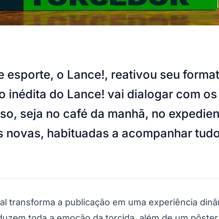
e esporte, o Lance!, reativou seu form
 inédita do Lance! vai dialogar com o
so, seja no café da manhã, no expedie
novas, habituadas a acompanhar tudo 
ial transforma a publicação em uma experiência dinâ
raduzem toda a emoção da torcida, além de um pôster 