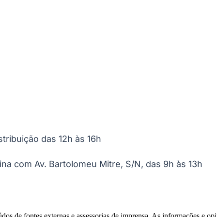
Corinthians
tribuição das 12h às 16h
uina com Av. Bartolomeu Mitre, S/N, das 9h às 13h
eúdos de fontes externas e assessorias de imprensa. As informações e opi