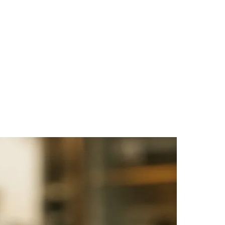
des da Região
Cotia
Cruz Preta
Engenho Novo
Fazenda
im Iracema
Jardim Itaquiti
Jardim Julio
Jardim Líbano
Jardim Maria
vestre
Jardim Silveira
Jardim Tupã
Jardim Tupanci
Mutinga
Nova
arnaíba
Silveira
Tamboré
Vale do Sol
Vila Barros
Vila Boa Vista
Vila do