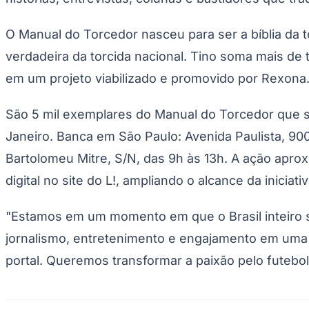
Copa do Brasil
Libertadores
Sul-Americana
O Manual do Torcedor nasceu para ser a bíblia da t
Copa América
verdadeira da torcida nacional. Tino soma mais de 
Champions League
Premier League
em um projeto viabilizado e promovido por Rexona
La Liga
Bundesliga
Mundial 2026
São 5 mil exemplares do Manual do Torcedor que se
Times - Ir direto
Janeiro. Banca em São Paulo: Avenida Paulista, 900
Bartolomeu Mitre, S/N, das 9h às 13h. A ação apro
digital no site do L!, ampliando o alcance da inici
"Estamos em um momento em que o Brasil inteiro s
jornalismo, entretenimento e engajamento em uma 
portal. Queremos transformar a paixão pelo futebo