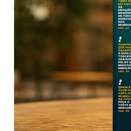
Publicidade Legal
Negócios Regionais
Turismo
Segurança Regional
Hospitais Estaduais
Parques & Represas
Cidades da Região
Santana de Parnaíba
Osasco
Carapicuíba
Jandira
Itapevi
Cotia
Pirapora 
Para Sua Empresa
Anuncie Regional
Guia de Empresas
Vagas na Região
Novo
Hub de Negócios
Guia Comercial
Selo Verificado
Portal Educacional
Agenda de Vestibulares
Vagas de Emprego
Concursos
Panorama Econômico