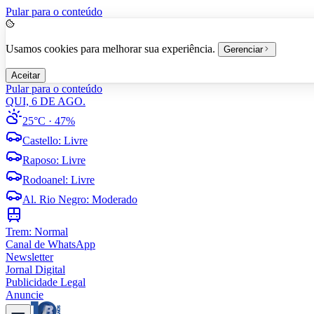
Pular para o conteúdo
Usamos cookies para melhorar sua experiência.
Gerenciar
Aceitar
Pular para o conteúdo
QUI, 6 DE AGO.
25°C
· 47%
Castello
:
Livre
Raposo
:
Livre
Rodoanel
:
Livre
Al. Rio Negro
:
Moderado
Trem:
Normal
Canal de WhatsApp
Newsletter
Jornal Digital
Publicidade Legal
Anuncie