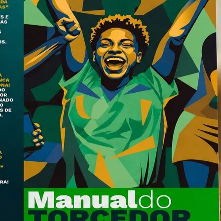
do Bom Jesus
Araçariguama
Cajamar
Caieiras
Franco da Rocha
Francisco 