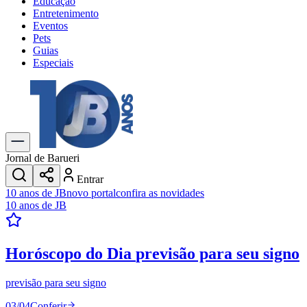
Educação
Entretenimento
Eventos
Pets
Guias
Especiais
Explore Tudo
Últimas Notícias
Previsão do Tempo
Trânsito e Rotas
Dia a Dia & Lazer
Jornal de Barueri
Transportes
Entrar
Gastronomia
10 anos de JB
novo portal
confira as novidades
Cinema & Shows
10 anos de JB
Jogos
Novo
Para Sua Empresa
Horóscopo do Dia
previsão para seu signo
Anuncie no Portal
Cadastrar Empresa
Divulgar Vagas
Novo
previsão para seu signo
Publicidade Legal
03
/
04
Conferir