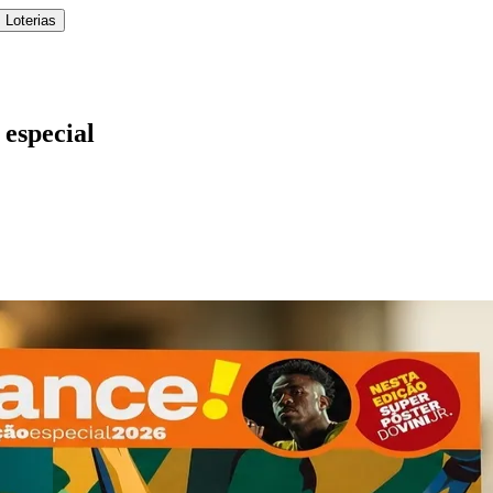
 Loterias
especial
l
Bethaville
Boa Vista
Califórnia
Carapicuíba
Centro
Chácaras Marco
Cida
im dos Altos
Jardim dos Camargos
Jardim Esperança
Jardim Graziela
Jard
lista
Jardim Reginalice
Jardim São Luís
Jardim São Pedro
Jardim São Sil
uzia
Parque Viana
Pirapora do Bom Jesus
Recanto Phrynéa
Santana de P
 Porto
Votupoca