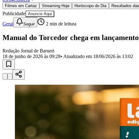
Política
Filmes em Cartaz
Streaming Hoje
Horóscopo do Dia
Resultados das
Eleições
Publicidade
Anuncie Aqui
Esportes
Saúde
Geral
2
min de leitura
Seguir
Segurança
Cultura
Manual do Torcedor chega em lançamento 
Meio Ambiente
Obras
Educação
Redação Jornal de Barueri
18 de junho de 2026 às 09:28
• Atualizado em
18/06/2026 às 13:02
Bairros de Barueri
Selecione sua região
Para notícias da sua região
Aldeia
Aldeia da Serra
Aldeia de Barueri
Alphaville
Bairro Jubran
Belva
Militar
Itapevi
Jandira
Jardim Audir
Jardim Belval
Jardim Califórnia
Jard
Cristina
Jardim Maria Helena
Jardim Mutinga
Jardim Paraíso
Jardim Pau
Aldeinha
Osasco
Parque dos Camargos
Parque Imperial
Parque Santa L
Conde
Vila Engenho Novo
Vila Márcia
Vila Nossa Sra. da Escada
Vila
Para Sua Empresa
Anuncie no Portal
Guia de Empresas
Divulgar Vagas
Novo