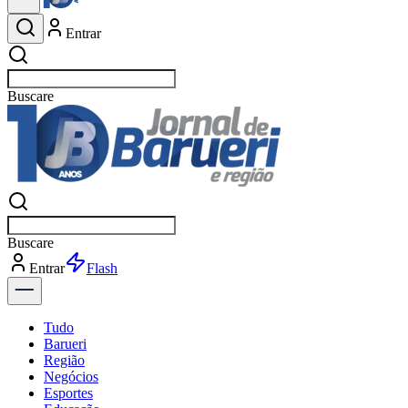
Entrar
Buscar
esportes
Buscar
esportes
Entrar
Flash
Tudo
Barueri
Região
Negócios
Esportes