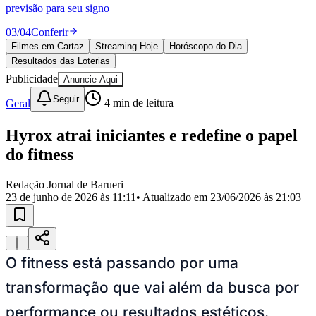
Divulgar Vagas
Novo
previsão para seu signo
Publicidade Legal
03
/
04
Conferir
Política
Filmes em Cartaz
Streaming Hoje
Horóscopo do Dia
Eleições
Resultados das Loterias
Esportes
Saúde
Publicidade
Anuncie Aqui
Segurança
Seguir
Geral
4
min de leitura
Cultura
Meio Ambiente
Obras
Hyrox atrai iniciantes e redefine o papel
Educação
do fitness
Bairros de Barueri
Redação Jornal de Barueri
23 de junho de 2026 às 11:11
• Atualizado em
23/06/2026 às 21:03
Selecione sua região
Para notícias da sua região
Aldeia
Aldeia da Serra
Aldeia de Barueri
Alphaville
Bairro
Jubran
Belval
Bethaville
Boa
Vista
Califórnia
Carapicuíba
Centro
Chácaras Marco
Cidades da
O fitness está passando por uma
Região
Cotia
Cruz Preta
Engenho Novo
Fazenda
Militar
Itapevi
Jandira
Jardim Audir
Jardim Belval
Jardim
transformação que vai além da busca por
Califórnia
Jardim dos Altos
Jardim dos Camargos
Jardim
Esperança
Jardim Graziela
Jardim Iracema
Jardim Itaquiti
Jardim
performance ou resultados estéticos.