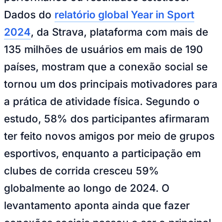
Julio
Jardim Líbano
Jardim Maria Cristina
Jardim Maria Helena
Jardim
Mutinga
Jardim Paraíso
Jardim Paulista
Jardim Reginalice
Jardim São
Dados do
relatório global Year in Sport
Luís
Jardim São Pedro
Jardim São Silvestre
Jardim Silveira
Jardim
Tupã
Jardim Tupanci
Mutinga
Nova Aldeinha
Osasco
Parque dos
2024
, da Strava, plataforma com mais de
Camargos
Parque Imperial
Parque Santa Luzia
Parque Viana
Pirapora
135 milhões de usuários em mais de 190
do Bom Jesus
Recanto Phrynéa
Santana de
Parnaíba
Silveira
Tamboré
Vale do Sol
Vila Barros
Vila Boa Vista
Vila
países, mostram que a conexão social se
do Conde
Vila Engenho Novo
Vila Márcia
Vila Nossa Sra. da
Escada
Vila Porto
Votupoca
tornou um dos principais motivadores para
Para Sua Empresa
a prática de atividade física. Segundo o
Anuncie no Portal
Guia de Empresas
estudo, 58% dos participantes afirmaram
Divulgar Vagas
Novo
Publicidade Legal
ter feito novos amigos por meio de grupos
Negócios Regionais
esportivos, enquanto a participação em
Turismo
Segurança Regional
clubes de corrida cresceu 59%
Hospitais Estaduais
Parques & Represas
globalmente ao longo de 2024. O
Cidades da Região
levantamento aponta ainda que fazer
Santana de Parnaíba
Osasco
Carapicuíba
Jandira
Itapevi
Cotia
Pirapora
do Bom Jesus
Araçariguama
Cajamar
Caieiras
Franco da