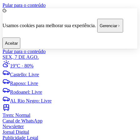
Pular para o conteúdo
Usamos cookies para melhorar sua experiência.
Gerenciar
Aceitar
Pular para o conteúdo
SEX, 7 DE AGO.
19°C
· 80%
Castello
:
Livre
Raposo
:
Livre
Rodoanel
:
Livre
Al. Rio Negro
:
Livre
Trem:
Normal
Canal de WhatsApp
Newsletter
Jornal Digital
Publicidade Legal