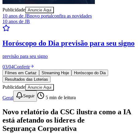
Publicidade
Anuncie Aqui
10 anos de JB
novo portal
confira as novidades
10 anos de JB
Juventude
Resultados das Loterias
confira se ganhou
Mega-Sena, Quina, Lotofácil e todos os jogos. Resultado
instantâneo.
04
/
04
Ver resultados
Filmes em Cartaz
Streaming Hoje
Horóscopo do Dia
Resultados das Loterias
Publicidade
Anuncie Aqui
Seguir
Geral
5
min de leitura
Novo relatório da CSC ilustra como a IA
está afetando os líderes de
Segurança Corporativa