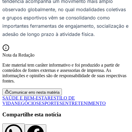
tendência acompanha um movimento mais amplo
observado globalmente, no qual modalidades coletivas
e grupos esportivos vêm se consolidando como
importantes ferramentas de engajamento, socialização e
adesão de longo prazo à atividade física.
Nota da Redação
Este material tem caráter informativo e foi produzido a partir de
conteúdos de fontes externas e assessorias de imprensa. As
São Paulo
informações e opiniões são de responsabilidade de suas respectivas
fontes.
Comunicar erro nesta matéria
SAÚDE E BEM-ESTAR
ESTILO DE
VIDA
NEGÓCIOS
ESPORTES
ENTRETENIMENTO
Compartilhe esta notícia