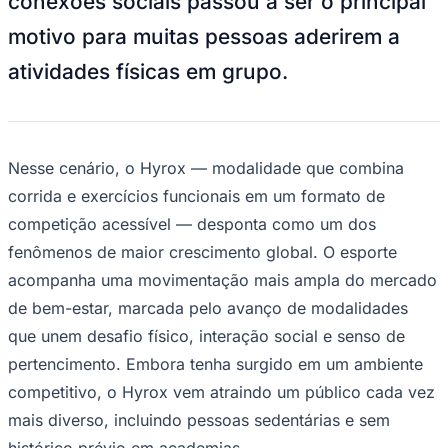
conexões sociais passou a ser o principal
Rocha
Francisco Morato
Taboão da Serra
Embu das Artes
São Roque
Para Sua Empresa
motivo para muitas pessoas aderirem a
Anuncie Regional
atividades físicas em grupo.
Guia de Empresas
Vagas na Região
Novo
Hub de Negócios
Guia Comercial
Selo Verificado
Nesse cenário, o Hyrox — modalidade que combina
Portal Educacional
corrida e exercícios funcionais em um formato de
Agenda de Vestibulares
Vagas de Emprego
competição acessível — desponta como um dos
Concursos
fenômenos de maior crescimento global. O esporte
Panorama Econômico
acompanha uma movimentação mais ampla do mercado
Panorama Econômico
de bem-estar, marcada pelo avanço de modalidades
Para Sua Empresa
que unem desafio físico, interação social e senso de
pertencimento. Embora tenha surgido em um ambiente
Anuncie no Portal
Verificar Empresa
Novo
competitivo, o Hyrox vem atraindo um público cada vez
Anunciar Vagas
Novo
mais diverso, incluindo pessoas sedentárias e sem
Publicidade Legal
histórico prévio em academias.