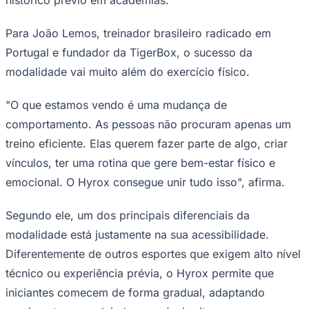
NBA
NFL
Fórmula 1
Para João Lemos, treinador brasileiro radicado em
UFC
Portugal e fundador da TigerBox, o sucesso da
Tênis (ATP)
MLB
modalidade vai muito além do exercício físico.
NHL
Atletismo
"O que estamos vendo é uma mudança de
Vôlei
NBB
comportamento. As pessoas não procuram apenas um
Competições de Futebol
treino eficiente. Elas querem fazer parte de algo, criar
vínculos, ter uma rotina que gere bem-estar físico e
Brasileirão Série A
Brasileirão Série B
emocional. O Hyrox consegue unir tudo isso", afirma.
Paulistão
Copa do Brasil
Libertadores
Segundo ele, um dos principais diferenciais da
Sul-Americana
modalidade está justamente na sua acessibilidade.
Copa América
Champions League
Diferentemente de outros esportes que exigem alto nível
Premier League
técnico ou experiência prévia, o Hyrox permite que
La Liga
Bundesliga
iniciantes comecem de forma gradual, adaptando
Mundial 2026