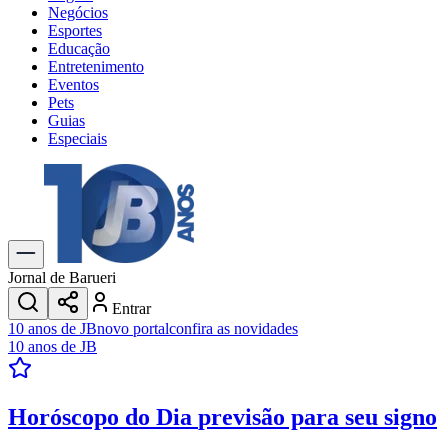
Negócios
Esportes
Educação
Entretenimento
Eventos
Pets
Guias
Especiais
Explore Tudo
Últimas Notícias
Previsão do Tempo
Trânsito e Rotas
Dia a Dia & Lazer
Jornal de Barueri
Transportes
Entrar
Gastronomia
10 anos de JB
novo portal
confira as novidades
Cinema & Shows
10 anos de JB
Jogos
Novo
Para Sua Empresa
Horóscopo do Dia
previsão para seu signo
Anuncie no Portal
Cadastrar Empresa