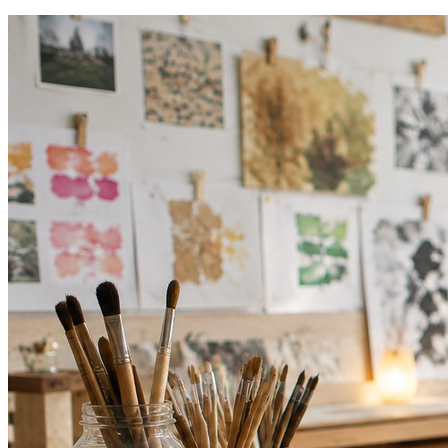
Atlético-MG