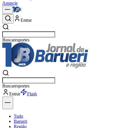
Anuncie
Entrar
Buscar
Buscar
Entrar
Explorar
Tudo
Barueri
Região