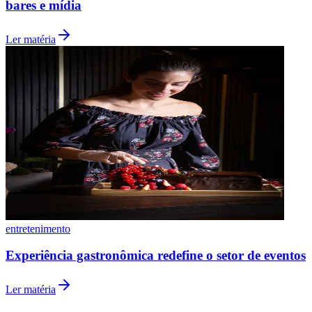
bares e mídia
Ler matéria
Botafogo
entretenimento
Experiência gastronômica redefine o setor de eventos
Ler matéria