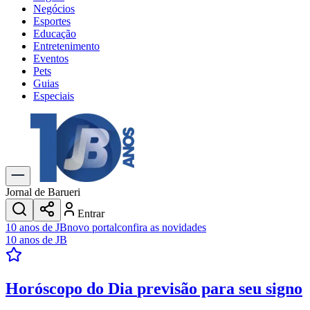
Negócios
Esportes
Educação
Entretenimento
Eventos
Pets
Guias
Especiais
Explore Tudo
Últimas Notícias
Previsão do Tempo
Trânsito e Rotas
Dia a Dia & Lazer
Jornal de Barueri
Transportes
Entrar
Gastronomia
10 anos de JB
novo portal
confira as novidades
Cinema & Shows
10 anos de JB
Jogos
Novo
Para Sua Empresa
Horóscopo do Dia
previsão para seu signo
Anuncie no Portal
Cadastrar Empresa