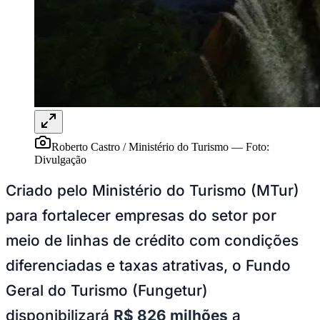
Rocha
Francisco Morato
Taboão da Serra
Embu das Artes
São Roque
Para Sua Empresa
Anuncie Regional
Guia de Empresas
Vagas na Região
Novo
Hub de Negócios
Guia Comercial
Selo Verificado
Portal Educacional
Agenda de Vestibulares
Roberto Castro / Ministério do Turismo
—
Foto:
Vagas de Emprego
Divulgação
Concursos
Criado pelo Ministério do Turismo (MTur)
Panorama Econômico
para fortalecer empresas do setor por
Panorama Econômico
meio de linhas de crédito com condições
Para Sua Empresa
diferenciadas e taxas atrativas, o Fundo
Anuncie no Portal
Verificar Empresa
Novo
Geral do Turismo (Fungetur)
Anunciar Vagas
Novo
Publicidade Legal
disponibilizará
R$ 826 milhões
a