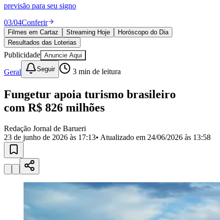
Divulgar Vagas
Novo
previsão para seu signo
Publicidade Legal
03
/
04
Conferir
Política
Filmes em Cartaz
Streaming Hoje
Horóscopo do Dia
Eleições
Resultados das Loterias
Esportes
Saúde
Publicidade
Anuncie Aqui
Segurança
Seguir
Geral
3
min de leitura
Cultura
Meio Ambiente
Obras
Fungetur apoia turismo brasileiro
Educação
com R$ 826 milhões
Bairros de Barueri
Redação Jornal de Barueri
23 de junho de 2026 às 17:13
• Atualizado em
24/06/2026 às 13:58
Selecione sua região
Para notícias da sua região
Aldeia
Aldeia da Serra
Aldeia de Barueri
Alphaville
Bairro
Jubran
Belval
Bethaville
Boa
Vista
Califórnia
Carapicuíba
Centro
Chácaras Marco
Cidades da
Região
Cotia
Cruz Preta
Engenho Novo
Fazenda
Militar
Itapevi
Jandira
Jardim Audir
Jardim Belval
Jardim
Califórnia
Jardim dos Altos
Jardim dos Camargos
Jardim
Esperança
Jardim Graziela
Jardim Iracema
Jardim Itaquiti
Jardim