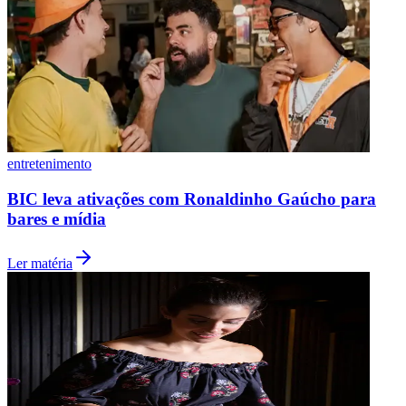
Botafogo
entretenimento
BIC leva ativações com Ronaldinho Gaúcho para
bares e mídia
Ler matéria