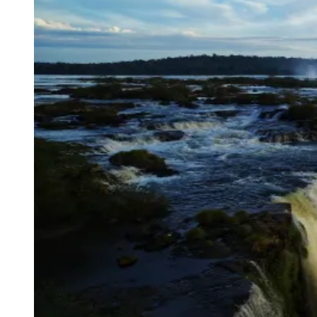
Julio
Jardim Líbano
Jardim Maria Cristina
Jardim Maria Helena
Jardim
Mutinga
Jardim Paraíso
Jardim Paulista
Jardim Reginalice
Jardim São
Luís
Jardim São Pedro
Jardim São Silvestre
Jardim Silveira
Jardim
Tupã
Jardim Tupanci
Mutinga
Nova Aldeinha
Osasco
Parque dos
Camargos
Parque Imperial
Parque Santa Luzia
Parque Viana
Pirapora
do Bom Jesus
Recanto Phrynéa
Santana de
Parnaíba
Silveira
Tamboré
Vale do Sol
Vila Barros
Vila Boa Vista
Vila
do Conde
Vila Engenho Novo
Vila Márcia
Vila Nossa Sra. da
Escada
Vila Porto
Votupoca
Para Sua Empresa
Anuncie no Portal
Guia de Empresas
Divulgar Vagas
Novo
Publicidade Legal
Negócios Regionais
Turismo
Segurança Regional
Hospitais Estaduais
Parques & Represas
Cidades da Região
Santana de Parnaíba
Osasco
Carapicuíba
Jandira
Itapevi
Cotia
Pirapora
do Bom Jesus
Araçariguama
Cajamar
Caieiras
Franco da