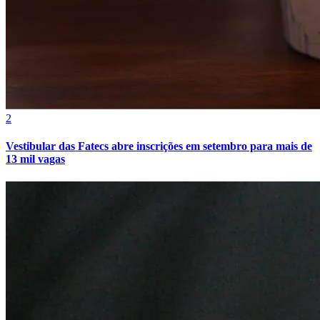
2
Vestibular das Fatecs abre inscrições em setembro para mais de
13 mil vagas
Atlético-MG