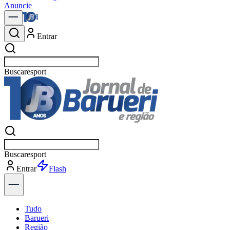
Anuncie
Entrar
Buscar
pol
Buscar
pol
Entrar
Explorar
Tudo
Barueri
Região