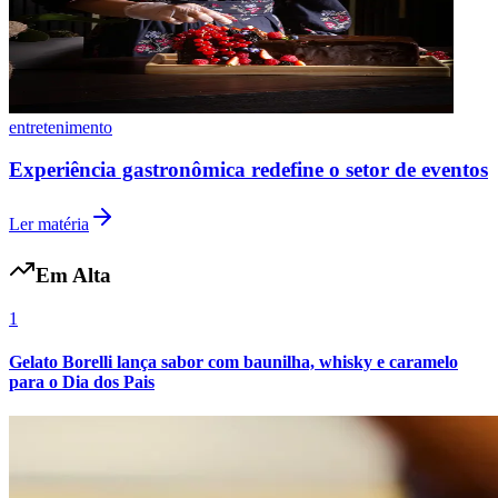
entretenimento
Experiência gastronômica redefine o setor de eventos
Ler matéria
Grêmio
Em Alta
1
Gelato Borelli lança sabor com baunilha, whisky e caramelo
para o Dia dos Pais