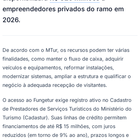
NBA
empreendedores privados do ramo em
NFL
Fórmula 1
2026.
UFC
Tênis (ATP)
MLB
NHL
Atletismo
Vôlei
De acordo com o MTur, os recursos podem ter várias
NBB
finalidades, como manter o fluxo de caixa, adquirir
Competições de Futebol
veículos e equipamentos, reformar instalações,
Brasileirão Série A
modernizar sistemas, ampliar a estrutura e qualificar o
Brasileirão Série B
negócio à adequada recepção de visitantes.
Paulistão
Copa do Brasil
Libertadores
O acesso ao Fungetur exige registro ativo no Cadastro
Sul-Americana
Copa América
de Prestadores de Serviços Turísticos do Ministério do
Champions League
Turismo (Cadastur). Suas linhas de crédito permitem
Premier League
La Liga
financiamentos de até R$ 15 milhões, com juros
Bundesliga
reduzidos (em torno de 9% ao ano), prazos longos e
Mundial 2026