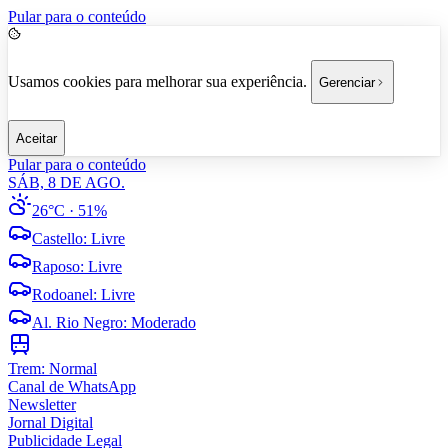
Pular para o conteúdo
Usamos cookies para melhorar sua experiência.
Gerenciar
Aceitar
Pular para o conteúdo
SÁB, 8 DE AGO.
26°C
· 51%
Castello
:
Livre
Raposo
:
Livre
Rodoanel
:
Livre
Al. Rio Negro
:
Moderado
Trem:
Normal
Canal de WhatsApp
Newsletter
Jornal Digital
Publicidade Legal