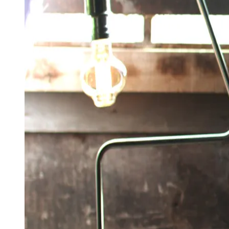
Publicidade Legal
Negócios Regionais
Turismo
Segurança Regional
Hospitais Estaduais
Parques & Represas
Cidades da Região
Santana de Parnaíba
Osasco
Carapicuíba
Jandira
Itapevi
Cotia
Pirapora 
Para Sua Empresa
Anuncie Regional
Guia de Empresas
Vagas na Região
Novo
Hub de Negócios
Guia Comercial
Selo Verificado
Portal Educacional
Agenda de Vestibulares
Vagas de Emprego
Concursos
Panorama Econômico