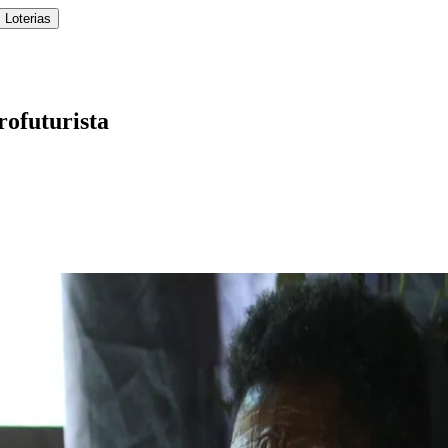
 Loterias
rofuturista
l
Bethaville
Boa Vista
Califórnia
Carapicuíba
Centro
Chácaras Marco
Cida
im dos Altos
Jardim dos Camargos
Jardim Esperança
Jardim Graziela
Jard
lista
Jardim Reginalice
Jardim São Luís
Jardim São Pedro
Jardim São Sil
uzia
Parque Viana
Pirapora do Bom Jesus
Recanto Phrynéa
Santana de P
 Porto
Votupoca