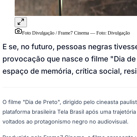
Panorama Econômico
Para Sua Empresa
Anuncie no Portal
Verificar Empresa
Novo
Foto Divulgação / Frame7 Cinema
—
Foto:
Divulgação
Anunciar Vagas
Novo
Publicidade Legal
E se, no futuro, pessoas negras tives
NBA
provocação que nasce o filme "Dia de P
NFL
Fórmula 1
espaço de memória, crítica social, resi
UFC
Tênis (ATP)
MLB
NHL
Atletismo
Vôlei
O filme "Dia de Preto", dirigido pelo cineasta paul
NBB
plataforma brasileira Tela Brasil após uma trajetó
Competições de Futebol
voltados ao protagonismo negro no audiovisual.
Brasileirão Série A
Brasileirão Série B
Paulistão