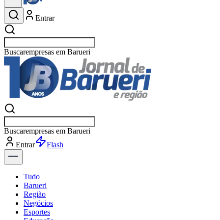
Entrar
Buscar
esp
Buscar
esp
Entrar
Flash
Tudo
Barueri
Região
Negócios
Esportes