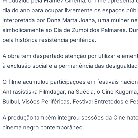
Produzido pela Frame7 Cinema, o filme apresenta
Copa do Brasil
Libertadores
dia do ano para ocupar livremente os espaços públ
Sul-Americana
interpretada por Dona Marta Joana, uma mulher ne
Copa América
Champions League
simbolicamente ao Dia de Zumbi dos Palmares. Dura
Premier League
La Liga
pela histórica resistência periférica.
Bundesliga
Mundial 2026
A obra tem despertado atenção por utilizar elemen
Times - Ir direto
à exclusão social e à permanência das desigualdade
O filme acumulou participações em festivais naciona
Antirasistiska Filmdagar, na Suécia, o Cine Kugo
Bulbul, Visões Periféricas, Festival Entretodos e F
A produção também integrou sessões da Cinemateca 
cinema negro contemporâneo.