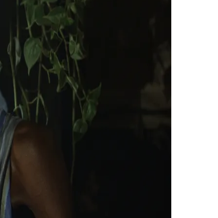
Morato
Taboão da Serra
Embu das Artes
São Roque