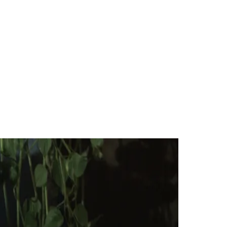
des da Região
Cotia
Cruz Preta
Engenho Novo
Fazenda
im Iracema
Jardim Itaquiti
Jardim Julio
Jardim Líbano
Jardim Maria
vestre
Jardim Silveira
Jardim Tupã
Jardim Tupanci
Mutinga
Nova
arnaíba
Silveira
Tamboré
Vale do Sol
Vila Barros
Vila Boa Vista
Vila do