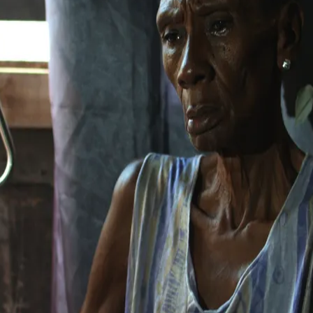
do Bom Jesus
Araçariguama
Cajamar
Caieiras
Franco da Rocha
Francisco 