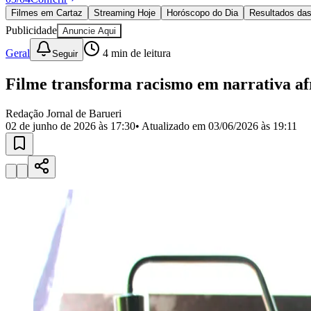
Política
Filmes em Cartaz
Streaming Hoje
Horóscopo do Dia
Resultados das
Eleições
Publicidade
Anuncie Aqui
Esportes
Saúde
Geral
4
min de leitura
Seguir
Segurança
Cultura
Filme transforma racismo em narrativa af
Meio Ambiente
Obras
Educação
Redação Jornal de Barueri
02 de junho de 2026 às 17:30
• Atualizado em
03/06/2026 às 19:11
Bairros de Barueri
Selecione sua região
Para notícias da sua região
Aldeia
Aldeia da Serra
Aldeia de Barueri
Alphaville
Bairro Jubran
Belva
Militar
Itapevi
Jandira
Jardim Audir
Jardim Belval
Jardim Califórnia
Jard
Cristina
Jardim Maria Helena
Jardim Mutinga
Jardim Paraíso
Jardim Pau
Aldeinha
Osasco
Parque dos Camargos
Parque Imperial
Parque Santa L
Conde
Vila Engenho Novo
Vila Márcia
Vila Nossa Sra. da Escada
Vila
Para Sua Empresa
Anuncie no Portal
Guia de Empresas
Divulgar Vagas
Novo