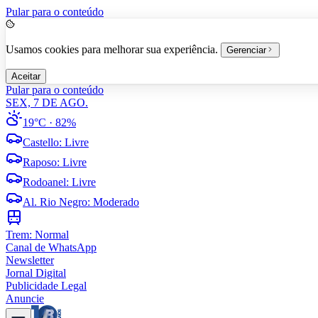
Pular para o conteúdo
Usamos cookies para melhorar sua experiência.
Gerenciar
Aceitar
Pular para o conteúdo
SEX, 7 DE AGO.
19°C
· 82%
Castello
:
Livre
Raposo
:
Livre
Rodoanel
:
Livre
Al. Rio Negro
:
Moderado
Trem:
Normal
Canal de WhatsApp
Newsletter
Jornal Digital
Publicidade Legal
Anuncie