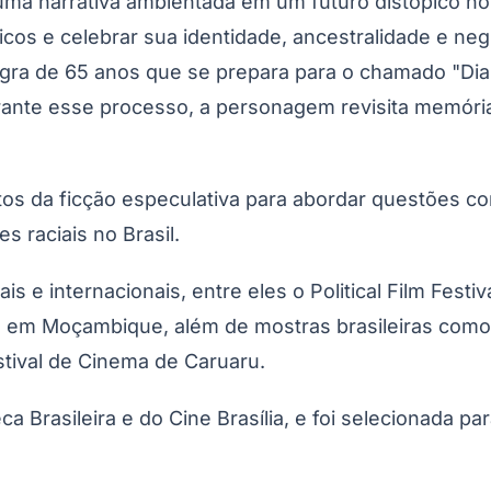
 uma narrativa ambientada em um futuro distópico 
icos e celebrar sua identidade, ancestralidade e n
gra de 65 anos que se prepara para o chamado "Di
nte esse processo, a personagem revisita memórias a
tos da ficção especulativa para abordar questões c
s raciais no Brasil.
is e internacionais, entre eles o Political Film Fest
ma, em Moçambique, além de mostras brasileiras co
estival de Cinema de Caruaru.
Brasileira e do Cine Brasília, e foi selecionada pa