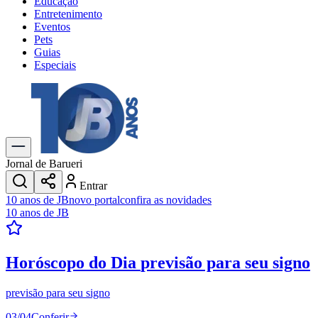
Educação
Entretenimento
Eventos
Pets
Guias
Especiais
Explore Tudo
Últimas Notícias
Previsão do Tempo
Trânsito e Rotas
Dia a Dia & Lazer
Jornal de Barueri
Transportes
Entrar
Gastronomia
10 anos de JB
novo portal
confira as novidades
Cinema & Shows
10 anos de JB
Jogos
Novo
Para Sua Empresa
Horóscopo do Dia
previsão para seu signo
Anuncie no Portal
Cadastrar Empresa
Divulgar Vagas
Novo
previsão para seu signo
Publicidade Legal
03
/
04
Conferir