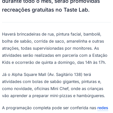
durante todo o mês, serão promovidas
NBA
NFL
recreações gratuitas no Taste Lab.
Fórmula 1
UFC
Tênis (ATP)
MLB
NHL
Haverá brincadeiras de rua, pintura facial, bambolê,
Atletismo
Vôlei
bolha de sabão, corrida de saco, amarelinha e outras
NBB
atrações, todas supervisionadas por monitores. As
Competições de Futebol
atividades serão realizadas em parceria com a Estação
Brasileirão Série A
Kids e ocorrerão de quinta a domingo, das 14h às 17h.
Brasileirão Série B
Paulistão
Copa do Brasil
Já o Alpha Square Mall (Av. Sagitário 138) terá
Libertadores
atividades com bolas de sabão gigantes, pinturas e,
Sul-Americana
Copa América
como novidade, oficinas Mini Chef, onde as crianças
Champions League
vão aprender a preparar mini-pizzas e hambúrgueres.
Premier League
La Liga
Bundesliga
A programação completa pode ser conferida nas
redes
Mundial 2026