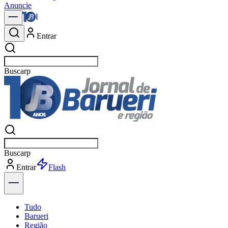
Anuncie
Entrar
Buscar
notícia
Buscar
notícia
Entrar
Explorar
Tudo
Barueri
Região