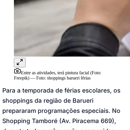
Rocha
Francisco Morato
Taboão da Serra
Embu das Artes
São Roque
Para Sua Empresa
Anuncie Regional
Guia de Empresas
Vagas na Região
Novo
Hub de Negócios
Guia Comercial
Selo Verificado
Portal Educacional
Agenda de Vestibulares
Vagas de Emprego
Concursos
Entre as atividades, terá pintura facial (Foto:
Panorama Econômico
Freepik)
—
Foto:
shoppings barueri férias
Panorama Econômico
Para a temporada de férias escolares, os
Para Sua Empresa
shoppings da região de Barueri
Anuncie no Portal
prepararam programações especiais. No
Verificar Empresa
Novo
Anunciar Vagas
Novo
Shopping Tamboré (Av. Piracema 669),
Publicidade Legal