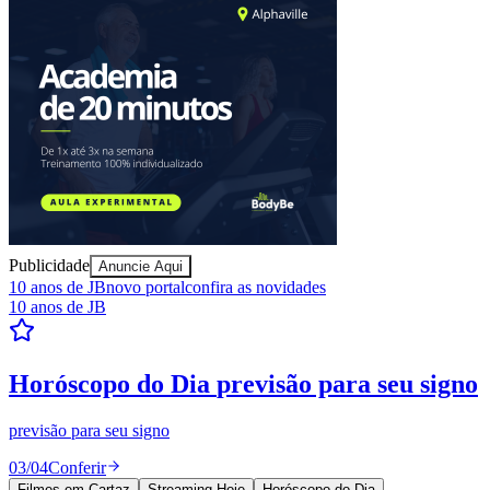
Publicidade
Anuncie Aqui
10 anos de JB
novo portal
confira as novidades
10 anos de JB
Bragantino
Resultados das Loterias
confira se ganhou
Mega-Sena, Quina, Lotofácil e todos os jogos. Resultado
instantâneo.
04
/
04
Ver resultados