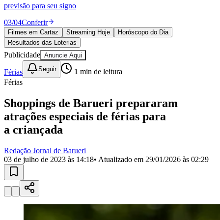
Divulgar Vagas
Novo
previsão para seu signo
Publicidade Legal
03
/
04
Conferir
Política
Filmes em Cartaz
Streaming Hoje
Horóscopo do Dia
Eleições
Resultados das Loterias
Esportes
Saúde
Publicidade
Anuncie Aqui
Segurança
Seguir
Férias
1
min de leitura
Cultura
Meio Ambiente
Férias
Obras
Educação
Shoppings de Barueri prepararam
atrações especiais de férias para
Bairros de Barueri
a criançada
Selecione sua região
Para notícias da sua região
Redação Jornal de Barueri
03 de julho de 2023 às 14:18
• Atualizado em
29/01/2026 às 02:29
Aldeia
Aldeia da Serra
Aldeia de Barueri
Alphaville
Bairro
Jubran
Belval
Bethaville
Boa
Vista
Califórnia
Carapicuíba
Centro
Chácaras Marco
Cidades da
Região
Cotia
Cruz Preta
Engenho Novo
Fazenda
Militar
Itapevi
Jandira
Jardim Audir
Jardim Belval
Jardim
Califórnia
Jardim dos Altos
Jardim dos Camargos
Jardim
Esperança
Jardim Graziela
Jardim Iracema
Jardim Itaquiti
Jardim