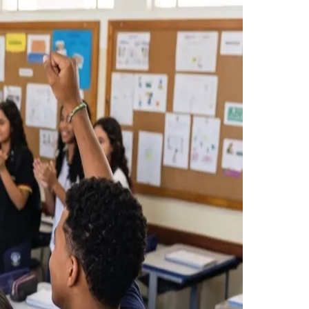
Morato
Taboão da Serra
Embu das Artes
São Roque