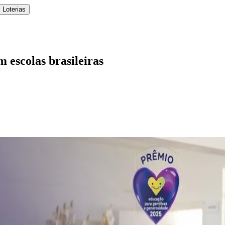
 Loterias
 escolas brasileiras
l
Bethaville
Boa Vista
Califórnia
Carapicuíba
Centro
Chácaras Marco
Cida
im dos Altos
Jardim dos Camargos
Jardim Esperança
Jardim Graziela
Jard
lista
Jardim Reginalice
Jardim São Luís
Jardim São Pedro
Jardim São Sil
uzia
Parque Viana
Pirapora do Bom Jesus
Recanto Phrynéa
Santana de P
 Porto
Votupoca