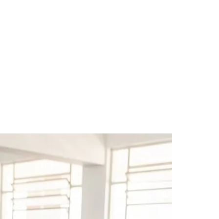
des da Região
Cotia
Cruz Preta
Engenho Novo
Fazenda
im Iracema
Jardim Itaquiti
Jardim Julio
Jardim Líbano
Jardim Maria
vestre
Jardim Silveira
Jardim Tupã
Jardim Tupanci
Mutinga
Nova
arnaíba
Silveira
Tamboré
Vale do Sol
Vila Barros
Vila Boa Vista
Vila do