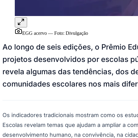
Panorama Econômico
Para Sua Empresa
Anuncie no Portal
Verificar Empresa
Novo
EGG acervo
—
Foto:
Divulgação
Anunciar Vagas
Novo
Publicidade Legal
Ao longo de seis edições, o Prêmio E
NBA
projetos desenvolvidos por escolas púb
NFL
Fórmula 1
revela algumas das tendências, dos d
UFC
Tênis (ATP)
MLB
comunidades escolares nos mais diferen
NHL
Atletismo
Vôlei
NBB
Competições de Futebol
Os indicadores tradicionais mostram como os est
Escolas revelam temas que ajudam a ampliar a com
Brasileirão Série A
Brasileirão Série B
desenvolvimento humano, na convivência, na cida
Paulistão