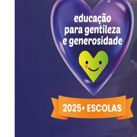
Publicidade Legal
Negócios Regionais
Turismo
Segurança Regional
Hospitais Estaduais
Parques & Represas
Cidades da Região
Santana de Parnaíba
Osasco
Carapicuíba
Jandira
Itapevi
Cotia
Pirapora 
Para Sua Empresa
Anuncie Regional
Guia de Empresas
Vagas na Região
Novo
Hub de Negócios
Guia Comercial
Selo Verificado
Portal Educacional
Agenda de Vestibulares
Vagas de Emprego
Concursos
Panorama Econômico