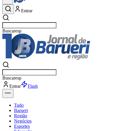
Entrar
Buscar
esportes
Buscar
esportes
Entrar
Flash
Tudo
Barueri
Região
Negócios
Esportes