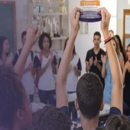
do Bom Jesus
Araçariguama
Cajamar
Caieiras
Franco da Rocha
Francisco 