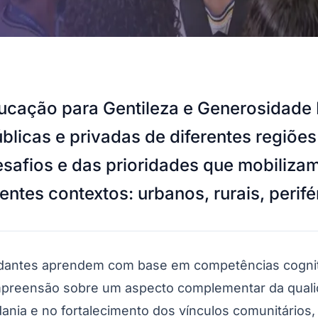
ducação para Gentileza e Generosidade
licas e privadas de diferentes regiões d
esafios e das prioridades que mobiliza
tes contextos: urbanos, rurais, perifér
udantes aprendem com base em competências cognit
preensão sobre um aspecto complementar da qualid
dania e no fortalecimento dos vínculos comunitári