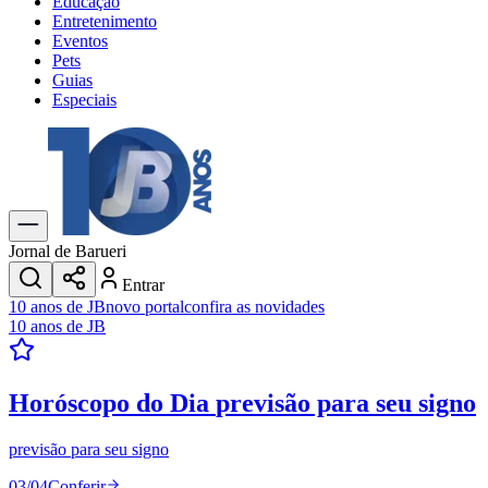
Educação
Entretenimento
Eventos
Pets
Guias
Especiais
Explore Tudo
Últimas Notícias
Previsão do Tempo
Trânsito e Rotas
Dia a Dia & Lazer
Jornal de Barueri
Transportes
Entrar
Gastronomia
10 anos de JB
novo portal
confira as novidades
Cinema & Shows
10 anos de JB
Jogos
Novo
Para Sua Empresa
Horóscopo do Dia
previsão para seu signo
Anuncie no Portal
Cadastrar Empresa
Divulgar Vagas
Novo
previsão para seu signo
Publicidade Legal
03
/
04
Conferir