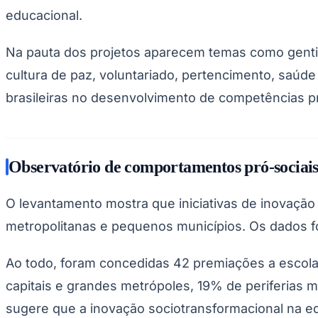
Copa do Brasil
educacional.
Libertadores
Sul-Americana
Copa América
Na pauta dos projetos aparecem temas como gentilez
Champions League
Premier League
cultura de paz, voluntariado, pertencimento, saúde
La Liga
brasileiras no desenvolvimento de competências pr
Bundesliga
Mundial 2026
Times - Ir direto
Observatório de comportamentos pró-sociai
O levantamento mostra que iniciativas de inovação so
metropolitanas e pequenos municípios. Os dados fo
Ao todo, foram concedidas 42 premiações a escolas
capitais e grandes metrópoles, 19% de periferias m
sugere que a inovação sociotransformacional na edu