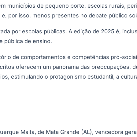
 em municípios de pequeno porte, escolas rurais, pe
 e, por isso, menos presentes no debate público s
a por escolas públicas. A edição de 2025 é, inclusi
 pública de ensino.
rio de comportamentos e competências pró-sociais
critos oferecem um panorama das preocupações, des
Corinthians
os, estimulando o protagonismo estudantil, a cultura
querque Malta, de Mata Grande (AL), vencedora gera