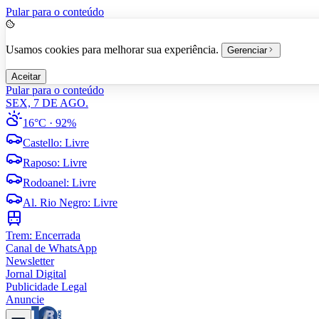
Pular para o conteúdo
Usamos cookies para melhorar sua experiência.
Gerenciar
Aceitar
Pular para o conteúdo
SEX, 7 DE AGO.
16°C
· 92%
Castello
:
Livre
Raposo
:
Livre
Rodoanel
:
Livre
Al. Rio Negro
:
Livre
Trem:
Encerrada
Canal de WhatsApp
Newsletter
Jornal Digital
Publicidade Legal
Anuncie